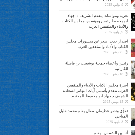
9 يوليو، 2025
تعزية ومواساة: يتقدم الشريف د- جهاد
ابومحفوظ رئيس ومؤسس مجلس الكتاب
والأدباء والمثقفين العرب
9 يوليو، 2025
اصدار جديد: صدر عن منشورات مجلس
الكتاب والأدباء والمثقفين العرب
25 يونيو، 2025
رئيس وأعضاء جمعية بوشعيب بن فاضلة
للكاراتيه
18 يونيو، 2025
أسرة مجلس الكتاب والأدباء والمثقفين
العرب تتقدم بأسمى آيات التهاني لسعادة
الشريف د.جهاد ابو محفوظ المحترم
15 يونيو، 2025
تفوُّق ونصر عظيمان..مقال بقلم محمد خليل
المياحي
3 مايو، 2025
أنا ابن الشمس.. بقلم