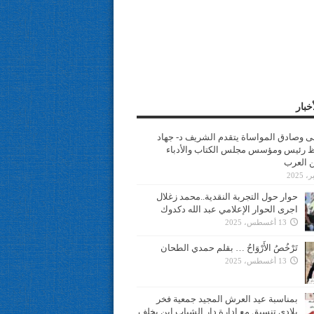
خبار
سى وصادق المواساة يتقدم الشريف د- جهاد
 رئيس ومؤسس مجلس الكتاب والأدباء
ن العرب
حوار حول التجربة النقدية..محمد زغلال
اجرى الحوار الإعلامي عبد الله دكدوك
13 أغسطس، 2025
تَرْخُصُ الأَرْوَاحُ … بقلم حمدي الطحان
13 أغسطس، 2025
بمناسبة عيد العرش المجيد جمعية فخر
بلادي تنسيق مع ادارة دار الشباب ابن يخلف