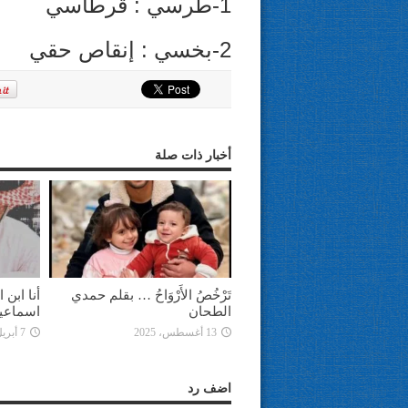
1-طرسي : قرطاسي
2-بخسي : إنقاص حقي
أخبار ذات صلة
تَرْخُصُ الأَرْوَاحُ … بقلم حمدي
أنا ابن
الطحان
اسماعي
13 أغسطس، 2025
7 أبريل، 2025
اضف رد