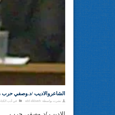
الشاعروالاديب /د.وصفي حرب ، 
نشرت بواسطة:
adel alkhateb
في
أدب الكتا
الاديب /د.وصفي حرب