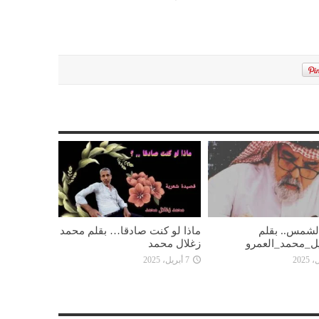
 الشمس.. بقلم
ماذا لو كنت صادقا… بقلم محمد
ل_محمد_العمرو
زغلال محمد
7 أبريل، 2025