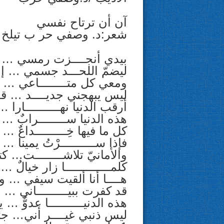
آن أن ترتاح نفسي
شعر:د. وصفي حر ب تيلخ
بيدي أنجــــزت رمسي … آن
ليضمّ اللحـــد جسمي … إنه 
ومعي كل متــــــــاعي … م
ليس يبهجني جديــــد … ق
أرقب الدنيا نهــــــــــار
هذه الدنيا ســــــــرابٌ …
كل ما فيها خِـــــــــداعٌ …
فإذا ســــــــــرْتُ يمينا
والأمانيّ تلاشــــــــت…
كلمـــــــــــــا زار خيالٌ …
هــــا أنا ألقيت سيفي … 
قد كفرت ببيـــــــــاني … 
هذه الدنيــــــــــا عدوٌّ 
ليس ذنبي غيــــر أني… جئت