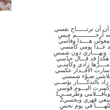
 أن ترتــــــاح نفسي
أرحـــــــــــم حبسِ
ِعولي هــــذا وفأسي
د غــدا يومي كأمسي
ا … ونهــــاري دون شمسِ
 هكذا قد قـــال حدْسي
 مــــرُّها زادي وكأسـي
 … سارت الأقــدار عكسي
 كتلاشي ضـوْء شمسي
 زاد بالتذكـــــار بؤســي
وكسرت اليـــوم قوسي
وبأقـــلامي وطرســي1
… يبتغي قهري وبخسي2
ُهـــــا في يوم نحسِ