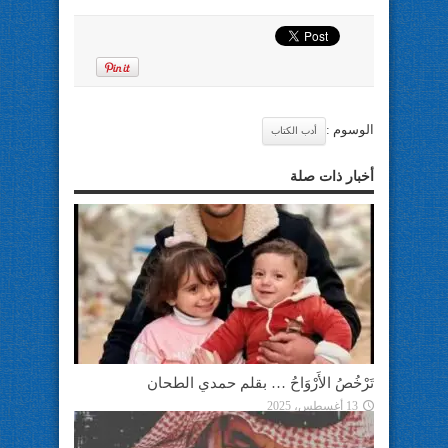
الوسوم :
أدب الكتاب
أخبار ذات صلة
تَرْخُصُ الأَرْوَاحُ … بقلم حمدي الطحان
13 أغسطس، 2025