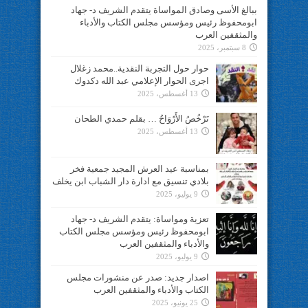
ببالغ الأسى وصادق المواساة يتقدم الشريف د- جهاد
ابومحفوظ رئيس ومؤسس مجلس الكتاب والأدباء
والمثقفين العرب
8 سبتمبر، 2025
حوار حول التجربة النقدية..محمد زغلال
اجرى الحوار الإعلامي عبد الله دكدوك
13 أغسطس، 2025
تَرْخُصُ الأَرْوَاحُ … بقلم حمدي الطحان
13 أغسطس، 2025
بمناسبة عيد العرش المجيد جمعية فخر
بلادي تنسيق مع ادارة دار الشباب ابن يخلف
9 يوليو، 2025
تعزية ومواساة: يتقدم الشريف د- جهاد
ابومحفوظ رئيس ومؤسس مجلس الكتاب
والأدباء والمثقفين العرب
9 يوليو، 2025
اصدار جديد: صدر عن منشورات مجلس
الكتاب والأدباء والمثقفين العرب
25 يونيو، 2025