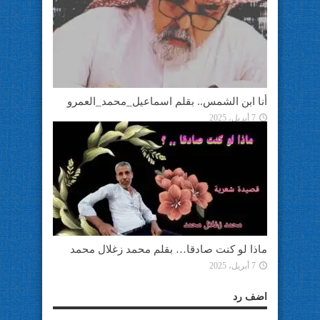
أنا ابن الشمس.. بقلم اسماعيل_محمد_العمرو
7 أبريل، 2025
ماذا لو كنت صادقا… بقلم محمد زغلال محمد
7 أبريل، 2025
اضف رد