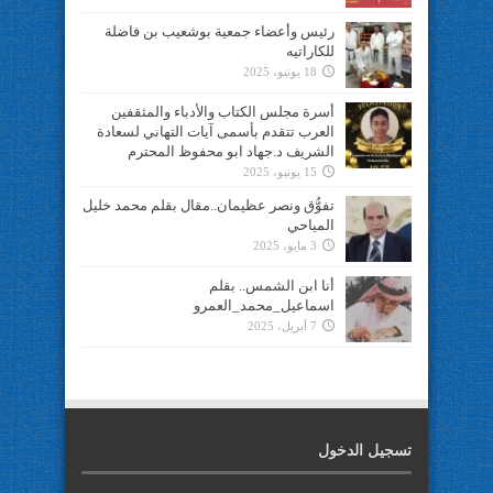
رئيس وأعضاء جمعية بوشعيب بن فاضلة
للكاراتيه
18 يونيو، 2025
أسرة مجلس الكتاب والأدباء والمثقفين
العرب تتقدم بأسمى آيات التهاني لسعادة
الشريف د.جهاد ابو محفوظ المحترم
15 يونيو، 2025
تفوُّق ونصر عظيمان..مقال بقلم محمد خليل
المياحي
3 مايو، 2025
أنا ابن الشمس.. بقلم
اسماعيل_محمد_العمرو
7 أبريل، 2025
تسجيل الدخول