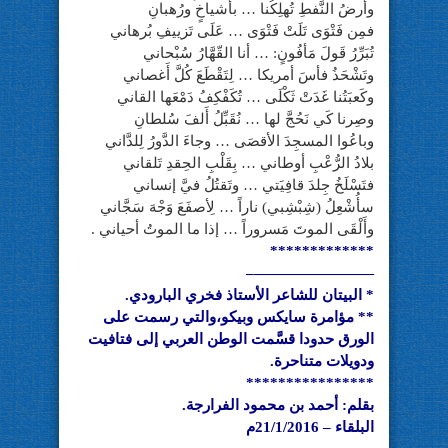
وأرضُ النَّفطِ تُهلِكُنا … بأشياخٍ ورُهبانِ
فمِن فَتْوَى تَلَتْ فَتْوَى … عَلَى تَزييفِ بُرهاني
تُبَرِّرُ قَولَ مَأفُونٍ: … أنا القّهَّارُ سُبْحاني
وتَشْحَذُ فأسَ أمريكا … لِتَقْطَعَ كُلَّ أَغصاني
وكَعبَتُنا غَدَتْ ثَكْلَى … تُكَفْكِفُ دَمْعَها القاني
وصِرنا كَي نَحُجَّ لها … نُقَبِّلُ أَلفَ سُلطانِ
وباعُوا المسجِدَ الأقصَى … وجاءَ الدَّورُ لِلدَّاني
بلادُ الرُّعْبِ أوطاني … بِقَلْبِ الحِقدِ تَلقاني
فتَسْلَخُ جِلدَ قافِيَتي … وتَقتُلُ فيَّ إنساني
سأُشْعِلُ (شِبْشِبي) ناراً … لِأصفَعَ وَجْهَ سَجَّاني
وأَلْقَى الموتَ مَسروراً … إذا ما الموتُ أحياني .
*************
————————–
* البيتان للشاعر الأستاذ فخري البارودي.
** مؤامرة سايكس وبيكو،والتي رسمت على
الورق حدودا قسَّمت الوطن العربي إلى فتافيت
ودويلات متناحرة.
****************
بقلم: أحمد بن محمود الفرارجة.
البلقاء – 21/1/2016م