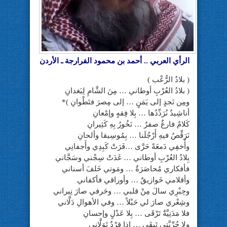
الرأي العربي .. أحمد بن محمود الفرارجة ـ الأردن
( بلادُ الرُّعْب )
( بلادُ العُرْبِ أوطاني … مِنَ الشَّامِ لِبَغدانِ
ومِن نَجدٍ إلى يَمَنٍ … إلى مِصرَ فتَطْوانِ )*
أناشِيدٌ نُرَدِّدُها … بِلا فِقهٍ وإمْعانِ
كَلامٌ فارغٌ صفرٌ … نَخُورُ بِهِ كَثِيرانِ
نَرَقِّصُ فيهِ أَرْجُلَنا … بِمُوسِيقا وألحانِ
وأُخفِي دَمعَةً حَرَّى …فَرَتْ كَبِدِي وأَجفانِي
بِلادُ العُرْبِ أوطاني … غَدَتْ سِجْني وسَجَّاني
فأفكاري مُحاصَرَةٌ … ومَوتي خَلفَ أسناني
وأقلامي خَوازيقٌ … وأوراقي فأكفاني
وحِبْرِي سالَ مِنْ قلبي … وحَرفي صارَ نِيراني
وشِعْري صارَ لي حَبْلاً … وفي الأهوالِ دَلَّاني
فلا مَدَنِيَّةٌ تَرْقَى … بِلا عَدْلٍ وإحسانِ
ولا حُرِّيَّتي تَبقَى … إذا قِرْدٌ تَوَلَّاني