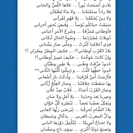
بلادي أصبَحتْ بُوراً … عَلاها اللِّصُّ والجاني
فلا زاداً ستَمْنَحُنا … ولا ماءً لِظَمْآنِ
ولا دِينٌ يُجَمِّعُنا … بِلا فَهْمٍ لِقُرآني
سَئِمْتُ حياتَكُم بُؤساً … وفَيضَ بُحورِ أحزاني
فأوطاني مُمَزَّقَةٌ … وشَرحُ الأمرِ أعياني
دُويلاتٌ مُشَرْذَمَةٌ … وسُوءُ الحالِ أبكاني
فذِي أعلامُنا كَثُرَتْ … وخِلِّي صارَ يَشْناني
بلادُ العُرْبِ أوطاني؟! … فكيفَ المِصْرُ مِصْرانِ ؟!
وإنْ كانَتْ مُوَحَّدَةً … فكَيفَ تَصِيرُ أَوطاني؟!
حُدودٌ مَزَّقَتْ وَطَني … بِلا طِينٍ وطَيَّانِ
حُدودٌ خَطَّها كَلْبٌ … و (بِيكُو) كَلْبُها الثَّاني**
فأَرْسَتْ أُسَّ فُرْقَتِنا … وأَذكَتْ نارَ أَضْغاني
بِها سَقَطَتْ خِلافَتُنا … وصارَ العِلْجُ رُّبَّاني
وصارَ العُرْبُ أعداءً … فُلانٌ ضِدَّ عَلَّانِ
وصِرنا بَعدَ وِحدَتِنا … بِلا أَمَلٍ ولا شانِ
ويَقتُلُ بَعضُنا بَعضاً … لِنُصْرَةِ كُلِّ خَوَّانِ
بِلادُ الشَّامِ تُحرِقُنا … لِيَرضَى رَبُّها الفاني
وذَلَّ المغربُ العَربي … بِدَجَّالٍ وشَيطانِ
ولا تَحتاجُ أمريكا … لِتُكْمِلَ دَوْرَها الباني
وتَصنَعَ دَولةً أُخْرَى … سِوَى تاجٍ وسَعْدانِ