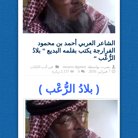
الشاعر العربي أحمد بن محمود
الفرارجة يكتب بقلمه البديع ” بلادُ
الرُّعْب “
نشرت بواسطة:
monera alganmi
في
أدب الكتاب
7 فبراير، 2016
0
2,137 زيارة
( بلادُ الرُّعْب )