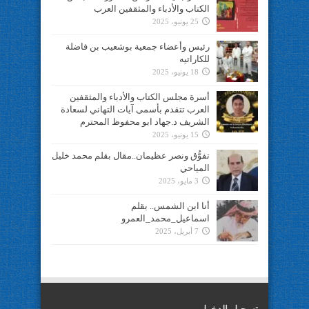
الكتاب والأدباء والمثقفين العرب
25 يونيو، 2025
رئيس وأعضاء جمعية بوشعيب بن فاضلة
للكاراتيه
18 يونيو، 2025
أسرة مجلس الكتاب والأدباء والمثقفين
العرب تتقدم بأسمى آيات التهاني لسعادة
الشريف د.جهاد ابو محفوظ المحترم
15 يونيو، 2025
تفوُّق ونصر عظيمان..مقال بقلم محمد خليل
المياحي
3 مايو، 2025
أنا ابن الشمس.. بقلم
اسماعيل_محمد_العمرو
7 أبريل، 2025