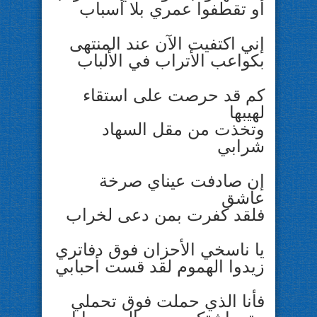
أو تقطفوا عمري بلا أسباب
إني اكتفيت الآن عند المنتهى
بكواعب الأتراب في الألباب
كم قد حرصت على استقاء
لهيبها
وتخذت من مقل السهاد
شرابي
إن صادفت عيناي صرخة
عاشق
فلقد كفرت بمن دعى لخراب
يا ناسخي الأحزان فوق دفاتري
زيدوا الهموم لقد قست أحبابي
فأنا الذي حملت فوق تحملي