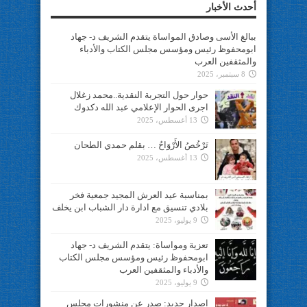
أحدث الأخبار
ببالغ الأسى وصادق المواساة يتقدم الشريف د- جهاد
ابومحفوظ رئيس ومؤسس مجلس الكتاب والأدباء
والمثقفين العرب
8 سبتمبر، 2025
حوار حول التجربة النقدية..محمد زغلال
اجرى الحوار الإعلامي عبد الله دكدوك
13 أغسطس، 2025
تَرْخُصُ الأَرْوَاحُ … بقلم حمدي الطحان
13 أغسطس، 2025
بمناسبة عيد العرش المجيد جمعية فخر
بلادي تنسيق مع ادارة دار الشباب ابن يخلف
9 يوليو، 2025
تعزية ومواساة: يتقدم الشريف د- جهاد
ابومحفوظ رئيس ومؤسس مجلس الكتاب
والأدباء والمثقفين العرب
9 يوليو، 2025
اصدار جديد: صدر عن منشورات مجلس