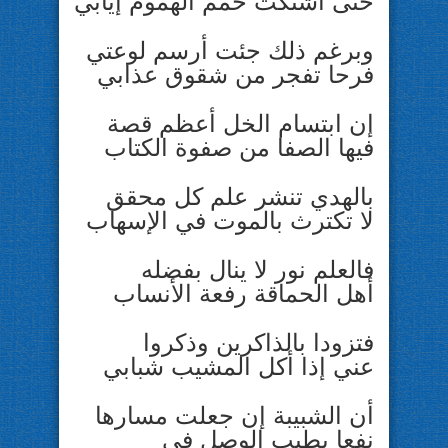
حتى اشتكت حمم الهموم إيابي
وبرغم ذلك جئت أرسم لوعتي
فرحا تفجر من شقوق عذابي
إن ابتسام الخل أعظم قصة
فيها الصفا من صفوة الكتاب
بالهدي تنشر علم كل محقق
لا تكترث بالموت في الإسهاب
فالعلم نور لا ينال بفضله
أهل الحماقة رفعة الأنساب
فتزودا بالذاكرين وذكروا
عني إذا أكل المشيب شبابي
أن الشبيبة إن جعلت مسارها
نفعا يطيب الوصل في