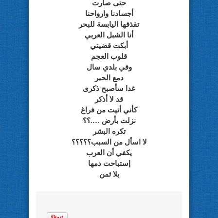
حتى صارت
أجسادنا وارواحنا
تقذفها اليابسة للبحر
أنا الشبل العربي
أبكت قضيتي
قلوب العجم
وفي بلدي سال
دمع الحبر
غدا سأصبح ذكرى
قد لا أذكر
كأني أتيت من فراغ
نزلت بأرض ….؟؟
تكره البشر
لا اسأل من السبب؟؟؟؟؟
يكفي أن العرب
إستباحت دمها
بلا ثمن