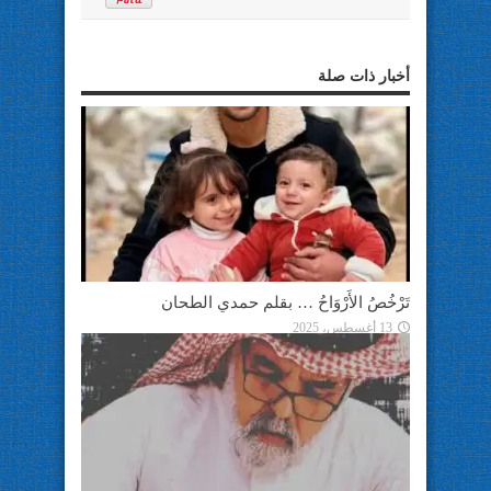
أخبار ذات صلة
تَرْخُصُ الأَرْوَاحُ … بقلم حمدي الطحان
13 أغسطس، 2025