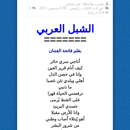
نشرت بواسطة:
عمر امبابي
في
أدب الكتاب
,
رئيسي
8 سبتمبر، 2015
0
1,214 زيارة
الشبل العربي
=======
بقلم فاتحة الفتنان
أناجي سري حائر
كيف أنام قرير العين
وانا في حضن الذل
أهلي وبلدي تئن غصبا
ما ذنبي
ترفضني الحياة قهرا
على الشط يُرمى
جسدي البريئ
وانا للأرض مقبلا
أهو إبتلاء أصاب وطني
من شرور البشر