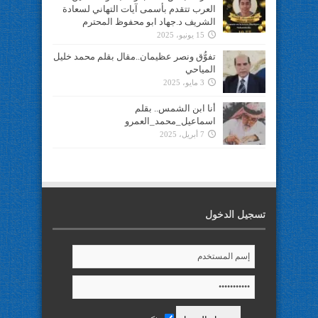
العرب تتقدم بأسمى آيات التهاني لسعادة
الشريف د.جهاد ابو محفوظ المحترم
15 يونيو، 2025
تفوُّق ونصر عظيمان..مقال بقلم محمد خليل
المياحي
3 مايو، 2025
أنا ابن الشمس.. بقلم
اسماعيل_محمد_العمرو
7 أبريل، 2025
تسجيل الدخول