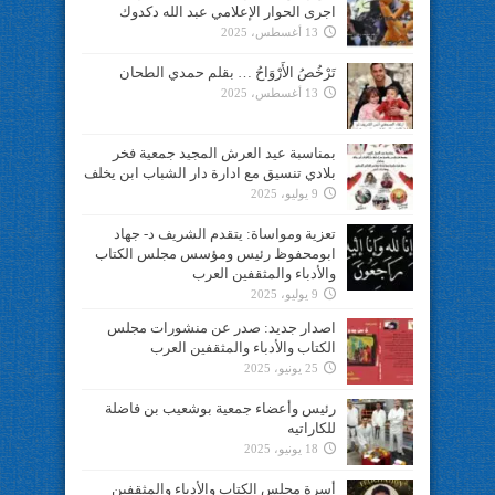
اجرى الحوار الإعلامي عبد الله دكدوك
13 أغسطس، 2025
تَرْخُصُ الأَرْوَاحُ … بقلم حمدي الطحان
13 أغسطس، 2025
بمناسبة عيد العرش المجيد جمعية فخر
بلادي تنسيق مع ادارة دار الشباب ابن يخلف
9 يوليو، 2025
تعزية ومواساة: يتقدم الشريف د- جهاد
ابومحفوظ رئيس ومؤسس مجلس الكتاب
والأدباء والمثقفين العرب
9 يوليو، 2025
اصدار جديد: صدر عن منشورات مجلس
الكتاب والأدباء والمثقفين العرب
25 يونيو، 2025
رئيس وأعضاء جمعية بوشعيب بن فاضلة
للكاراتيه
18 يونيو، 2025
أسرة مجلس الكتاب والأدباء والمثقفين