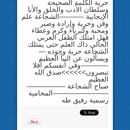
حرية الكلمة الصحيحة
وسلطان الأدب والخلق والأنا
الإيجابية ———–الشجاعة علم
وفن وحرية وإرادة وصبر
ومحبة وكبرياء وكرم وعطاء
فهل امتلك الطفل العربي
الحالي ذاك العلم حتى يمتلك
الشجاعة حرية وجوده —
ويسألون عن النبأ العظيم
————وفي أنفسكم أفلا
تبصرون>>>>>>صدق الله
العظيم
صباح الشجاعة —————–
————————المحامية
رسمية رفيق طه