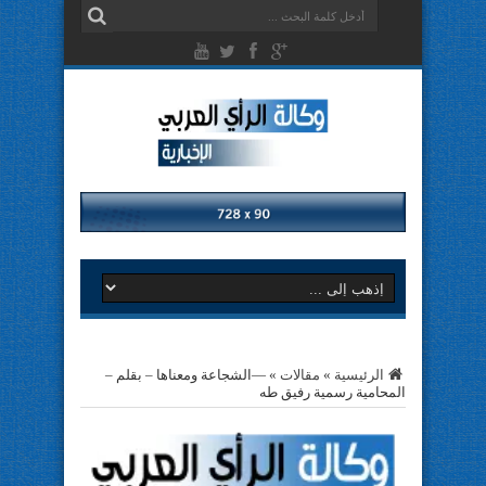
الرئيسية
»
مقالات
»
—الشجاعة ومعناها – بقلم –
المحامية رسمية رفيق طه