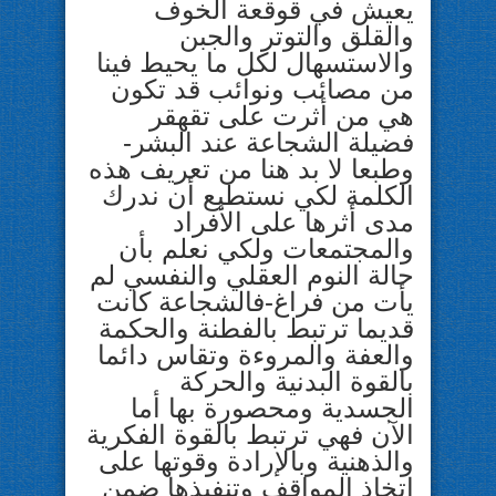
يعيش في قوقعة الخوف
والقلق والتوتر والجبن
والاستسهال لكل ما يحيط فينا
من مصائب ونوائب قد تكون
هي من أثرت على تقهقر
فضيلة الشجاعة عند البشر-
وطبعا لا بد هنا من تعريف هذه
الكلمة لكي نستطيع أن ندرك
مدى أثرها على الأفراد
والمجتمعات ولكي نعلم بأن
حالة النوم العقلي والنفسي لم
يأت من فراغ-فالشجاعة كانت
قديما ترتبط بالفطنة والحكمة
والعفة والمروءة وتقاس
دائما
بالقوة البدنية والحركة
الجسدية ومحصورة بها أما
الآن فهي ترتبط بالقوة الفكرية
والذهنية وبالإرادة وقوتها على
اتخاذ المواقف وتنفيذها ضمن