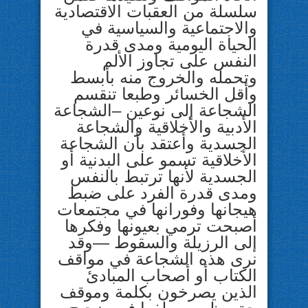
سلسلة من العقبات الاقتصادية
والاجتماعية والسياسية في
الحياة اليومية ومدى قدرة
النفس على تجاوز الألم
وتحمله والخروج منه بأبسط
وأقل الخسائر وطبعا تنقسم
الشجاعة إلى نوعين –الشجاعة
الأدبية والأخلاقية والشجاعة
الجسدية وأعتقد بأن الشجاعة
الأخلاقية تسمو على البدنية أو
الجسدية لأنها ترتبط بالنفس
ومدى قدرة الفرد على ضبط
هيجانها وفورانها في مجتمعات
أصبحت ترمي بعيونها وفكرها
إلى الرزيلة والسقوط —وقد
نرى هذه الشجاعة في مواقف
الكتاب أو أصحاب المبادئ
الذين يصرخون بكلمة وموقف