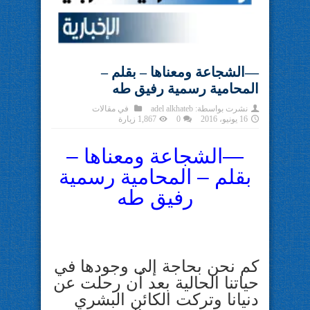
—الشجاعة ومعناها – بقلم –
المحامية رسمية رفيق طه
نشرت بواسطة:
adel alkhateb
في
مقالات
16 يونيو، 2016
0
1,867 زيارة
—الشجاعة ومعناها –
بقلم – المحامية رسمية
رفيق طه
كم نحن بحاجة إلى وجودها في
حياتنا الحالية بعد أن رحلت عن
دنيانا وتركت الكائن البشري