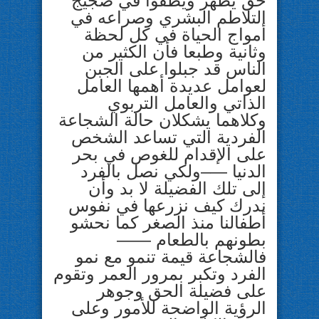
حق يظهر ويطفوا في ضجيج
التلاطم البشري وصراعه في
أمواج الحياة في كل لحظة
وثانية وطبعا فأن الكثير من
الناس قد جبلوا على الجبن
لعوامل عديدة أهمها العامل
الذاتي والعامل التربوي
وكلاهما يشكلان حالة الشجاعة
الفردية التي تساعد الشخص
على الإقدام للغوص في بحر
الدنيا —–ولكي نصل بالفرد
إلى تلك الفضيلة لا بد وأن
ندرك كيف نزرعها في نفوس
أطفالنا منذ الصغر كما نحشو
بطونهم بالطعام ——
فالشجاعة قيمة تنمو مع نمو
الفرد وتكبر بمرور العمر وتقوم
على فضيلة الحق وجوهر
الرؤية الواضحة للأمور وعلى