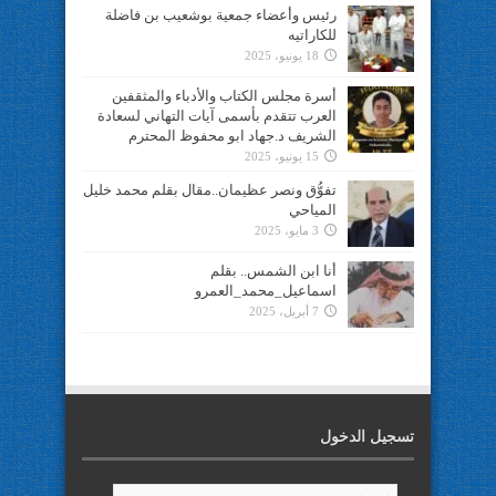
رئيس وأعضاء جمعية بوشعيب بن فاضلة
للكاراتيه
18 يونيو، 2025
أسرة مجلس الكتاب والأدباء والمثقفين
العرب تتقدم بأسمى آيات التهاني لسعادة
الشريف د.جهاد ابو محفوظ المحترم
15 يونيو، 2025
تفوُّق ونصر عظيمان..مقال بقلم محمد خليل
المياحي
3 مايو، 2025
أنا ابن الشمس.. بقلم
اسماعيل_محمد_العمرو
7 أبريل، 2025
تسجيل الدخول