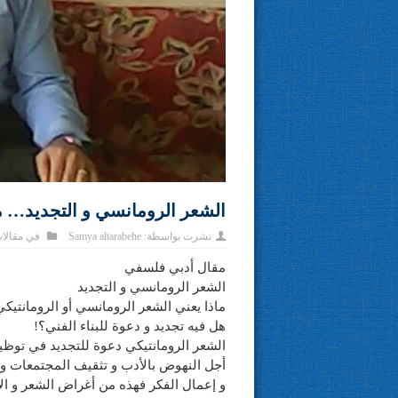
الشعر الرومانسي و التجديد… مقال بقلم د٠
نشرت بواسطة:
Samya altarabehe
في
مقالا
مقال أدبي فلسفي
الشعر الرومانسي و التجديد
ماذا يعني الشعر الرومانسي أو الرومانتيك
هل فيه تجديد و دعوة للبناء الفني؟!
الشعر الرومانتيكي دعوة للتجديد في توظيف
أجل النهوض بالأدب و تثقيف المجتمعات و ال
و إعمال الفكر فهذه من أغراض الشعر و الأ