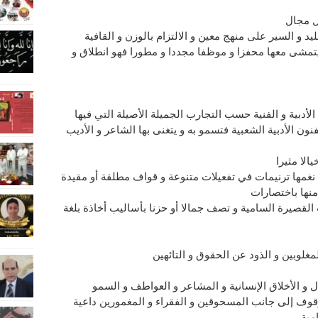
ل مجال
د و السير على منهج معين و الالتزام بالوزن و القافية
يتمشى معها محفزا و موظفا مجددا و مطورا فهو انطلاق و
أدبية و الفنية حسب التجارب الجميلة الأصيلة التي فيها
ن الأدبية الشعبية فتسمو به و يتغنى بها الشاعر و الأديب
الا مثيرا
نغمها ترنيمات في تفعيلات متنوعة و قواف مطلقة أو مقيدة
 منها باختصارات
ب القصيرة السامية و تصف جمالا أو حزنا بأساليب أخاذة بلغة
مغلوبين و الذود عن الحقوق و التائهين
ل و الأخلاق الإنسانية و المشاعر و العواطف و السمو
الوقوف إلى جانب المسحوقين و الفقراء و المغمورين داعية
مية