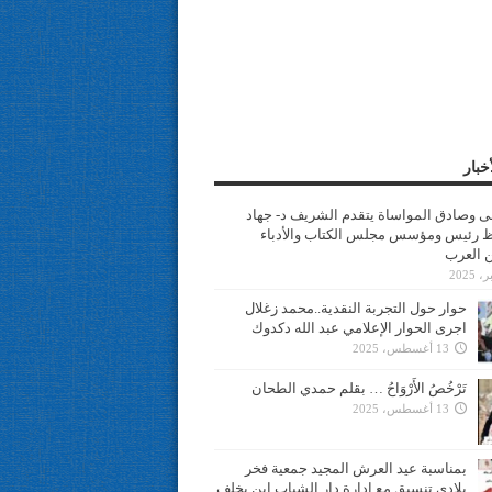
خبار
سى وصادق المواساة يتقدم الشريف د- جهاد
 رئيس ومؤسس مجلس الكتاب والأدباء
ن العرب
حوار حول التجربة النقدية..محمد زغلال
اجرى الحوار الإعلامي عبد الله دكدوك
13 أغسطس، 2025
تَرْخُصُ الأَرْوَاحُ … بقلم حمدي الطحان
13 أغسطس، 2025
بمناسبة عيد العرش المجيد جمعية فخر
بلادي تنسيق مع ادارة دار الشباب ابن يخلف