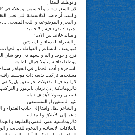
و توظيفا للمقال
لأن الشعر شعور و أحاسيس و إعلام في ك
و لست أراه ضد الكلاسيكية التي تعني التقلي
و البحر و الموضوعية و اللغة الفصحى بل 
تجديد لا تقييد فيه و لا جمود
و هناك خلاف بين الأدباء
و الشعراء القدماء و المحدثين
فهو يصف المشاعر و العواطف و الخيالات ال
فرح و خوف و ألم و يسهم في رفع شأن الفنو
موظفا ثقافته متأملا جمال الطبيعة
الساحرة و أدب الجمال في الحياة راسما خي
مستخدما تراكيب بديعة ذات موسيقا راقية 
لا يلتزم فيها بتفعيلات بحر معين بل يكتفي
فالرومانتكية إذن تزدان بالرموز و التراكي
فصحى وصولا لأهداف نبيلة
تثير المتلقين أو المستمعين
و الشاعر يظل واقفا إلى جانب الفقراء و ال
داعيا إلى الأخلاق و المثالية٠
فالرومانسية تعني التغني بالطبيعة و الجما
بالعلاقات الإنسانية و الدعوة للتحابب و 
للبناء و إعمال الفكر بالتأمل و النظرة السا