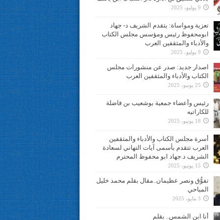
9 يوليو، 2025
تعزية ومواساة: يتقدم الشريف د- جهاد
ابومحفوظ رئيس ومؤسس مجلس الكتاب
والأدباء والمثقفين العرب
9 يوليو، 2025
اصدار جديد: صدر عن منشورات مجلس
الكتاب والأدباء والمثقفين العرب
25 يونيو، 2025
رئيس وأعضاء جمعية بوشعيب بن فاضلة
للكاراتيه
18 يونيو، 2025
أسرة مجلس الكتاب والأدباء والمثقفين
العرب تتقدم بأسمى آيات التهاني لسعادة
الشريف د.جهاد ابو محفوظ المحترم
15 يونيو، 2025
تفوُّق ونصر عظيمان..مقال بقلم محمد خليل
المياحي
3 مايو، 2025
أنا ابن الشمس.. بقلم