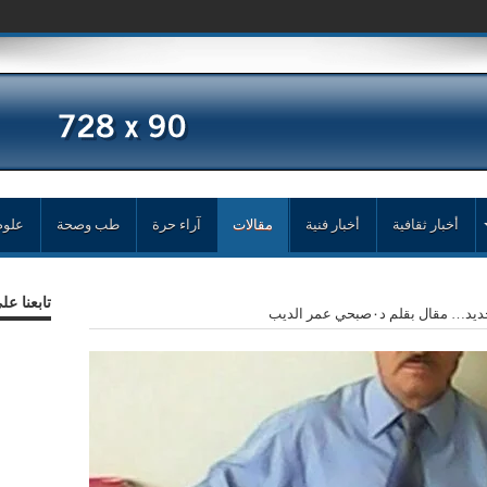
مد زغلا
أخبار ثقافية
أخبار فنية
مقالات
آراء حرة
طب وصحة
علوم
تابعنا ع
ل بقلم د٠صبحي عمر الديب