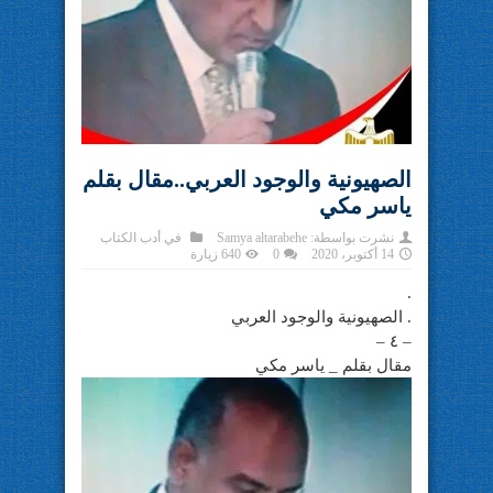
الصهيونية والوجود العربي..مقال بقلم
ياسر مكي
نشرت بواسطة:
Samya altarabehe
في
أدب الكتاب
14 أكتوبر، 2020
0
640 زيارة
.
. الصهيونية والوجود العربي
– ٤ –
مقال بقلم _ ياسر مكي