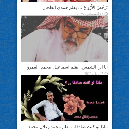
تَرْخُصُ الأَرْوَاحُ … بقلم حمدي الطحان
13 أغسطس، 2025
أنا ابن الشمس.. بقلم اسماعيل_محمد_العمرو
7 أبريل، 2025
ماذا لو كنت صادقا… بقلم محمد زغلال محمد