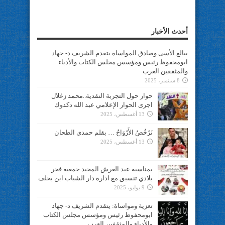
أحدث الأخبار
ببالغ الأسى وصادق المواساة يتقدم الشريف د- جهاد
ابومحفوظ رئيس ومؤسس مجلس الكتاب والأدباء
والمثقفين العرب
8 سبتمبر، 2025
حوار حول التجربة النقدية..محمد زغلال
اجرى الحوار الإعلامي عبد الله دكدوك
13 أغسطس، 2025
تَرْخُصُ الأَرْوَاحُ … بقلم حمدي الطحان
13 أغسطس، 2025
بمناسبة عيد العرش المجيد جمعية فخر
بلادي تنسيق مع ادارة دار الشباب ابن يخلف
9 يوليو، 2025
تعزية ومواساة: يتقدم الشريف د- جهاد
ابومحفوظ رئيس ومؤسس مجلس الكتاب
والأدباء والمثقفين العرب