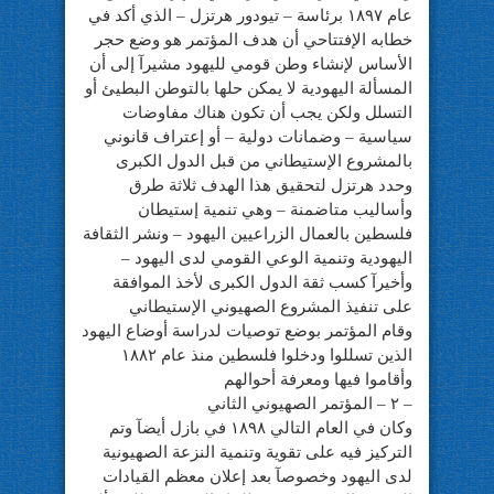
عام ١٨٩٧ برئاسة – تيودور هرتزل – الذي أكد في
خطابه الإفتتاحي أن هدف المؤتمر هو وضع حجر
الأساس لإنشاء وطن قومي لليهود مشيرآ إلى أن
المسألة اليهودية لا يمكن حلها بالتوطن البطيئ أو
التسلل ولكن يجب أن تكون هناك مفاوضات
سياسية – وضمانات دولية – أو إعتراف قانوني
بالمشروع الإستيطاني من قبل الدول الكبرى
وحدد هرتزل لتحقيق هذا الهدف ثلاثة طرق
وأساليب متاضمنة – وهي تنمية إستيطان
فلسطين بالعمال الزراعيين اليهود – ونشر الثقافة
اليهودية وتنمية الوعي القومي لدى اليهود –
وأخيرآ كسب ثقة الدول الكبرى لأخذ الموافقة
على تنفيذ المشروع الصهيوني الإستيطاني
وقام المؤتمر بوضع توصيات لدراسة أوضاع اليهود
الذين تسللوا ودخلوا فلسطين منذ عام ١٨٨٢
وأقاموا فيها ومعرفة أحوالهم
– ٢ – المؤتمر الصهيوني الثاني
وكان في العام التالي ١٨٩٨ في بازل أيضآ وتم
التركيز فيه على تقوية وتنمية النزعة الصهيونية
لدى اليهود وخصوصآ بعد إعلان معظم القيادات