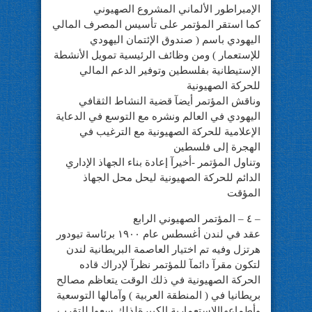
الإمبراطور الألماني المشروع الصهيوني
كما استقر المؤتمر على تأسيس المصرف المالي
اليهودي باسم ( صندوق الإئتمان اليهودي
للإستعمار ) ومن وظائف الرئيسية تمويل الأنشطة
الإستيطانية بفلسطين وتوفير الدعم المالي
للحركة الصهيونية
وناقش المؤتمر أيضآ قضية النشاط الثقافي
اليهودي في العالم ونشره مع التوسع في الدعاية
الإعلامية للحركة الصهيونية مع الترغيب في
الهجرة إلى فلسطين
وتناول المؤتمر -أخيرآ إعادة بناء الجهاذ الإداري
الدائم للحركة الصهيونية ليحل محل الجهاذ
المؤقت
– ٤ – المؤتمر الصهيوني الرابع
عقد في لندن أغسطس عام ١٩٠٠ برئاسة تيودور
هرتزل وفيه تم اختيار العاصمة البريطانية لندن
لتكون مقرآ دائمآ للمؤتمر نظرآ لإدراك قاده
الحركة الصهيونية في ذلك الوقت يتعاظم مصالح
بريطانيا في ( المنطقة العربية ) وآمالها التوسعية
وأطماعهاالإستعمارية الكبيرةلذلك سعوا للتقرب