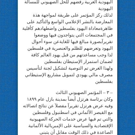
اليهودية الغربية رفضهم للحل الصهيوني للمسألة
اليهودية
لذلك ركز المؤتمر على طريقة لمواجهة هذة
المعارضة بالنشر الإعلامي الواسع والتأكيد على
ظاهرةمعاداة اليهود بفلسطين واضطهادهم كأقلية
في المجتمعات التي يتواجدون فيها ووضعوا
تقريرآبصورة مبالغ فيها للغايةعن سوء أحوال
اليهود وتعرضهم للظلم والعنصرية في فلسطين
لذا وجب مساعدتهم من قبل يهود العالم كافة
لضمان استمرار الإستيطان بفلسطين
ولهذا الغرض تم التوصية لتشكيل لجنة لتأسيس
مصرف مالي يهودي لتمويل مشاريع الإستيطاني
بفلسطين
– ٣ – المؤتمر الصهيوني الثالث
وكان برئاسة هرتزل أيضآ بمدينة بازل عام ١٨٩٩
وفيه عرض هرتزل تقريرآ مفصلآ عن نتائج اتصالاته
مع القيصر الألماني في اسطنبول وفلسطين
والتي تم فيها عرض خدمات الحركة الصهيونية
الإقتصادية والسياسية على الإمبريالية الألمانية
الصاعدة في ذلك الوقت مقابل أن يتبنى