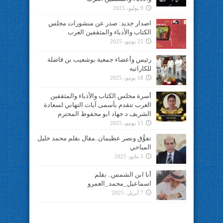
9 يوليو، 2025
اصدار جديد: صدر عن منشورات مجلس
الكتاب والأدباء والمثقفين العرب
25 يونيو، 2025
رئيس وأعضاء جمعية بوشعيب بن فاضلة
للكاراتيه
18 يونيو، 2025
أسرة مجلس الكتاب والأدباء والمثقفين
العرب تتقدم بأسمى آيات التهاني لسعادة
الشريف د.جهاد ابو محفوظ المحترم
15 يونيو، 2025
تفوُّق ونصر عظيمان..مقال بقلم محمد خليل
المياحي
3 مايو، 2025
أنا ابن الشمس.. بقلم
اسماعيل_محمد_العمرو
7 أبريل، 2025