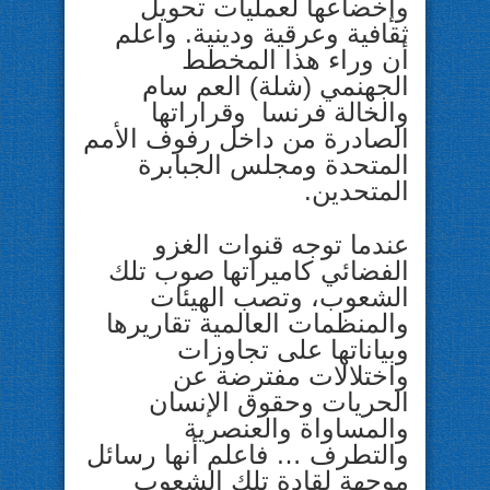
وإخضاعها لعمليات تحويل
ثقافية وعرقية ودينية. واعلم
أن وراء هذا المخطط
الجهنمي (شلة) العم سام
والخالة فرنسا وقراراتها
الصادرة من داخل رفوف الأمم
المتحدة ومجلس الجبابرة
المتحدين.
عندما توجه قنوات الغزو
الفضائي كاميراتها صوب تلك
الشعوب، وتصب الهيئات
والمنظمات العالمية تقاريرها
وبياناتها على تجاوزات
واختلالات مفترضة عن
الحريات وحقوق الإنسان
والمساواة والعنصرية
والتطرف … فاعلم أنها رسائل
موجهة لقادة تلك الشعوب