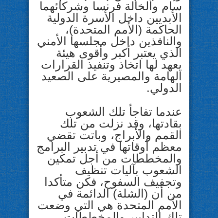
سام والخالة فرنسا وشركائهما
الأبديين داخل الأسرة الدولية
الحاكمة (الأمم المتحدة)،
والنافذين داخل مجلسها الأمني
الذي يعتبر أكبر وأقوى هيئة
يعهد لها اتخاذ وتنفيذ القرارات
الهامة والمصيرية على الصعيد
الدولي.
عندما تفاجأ تلك الشعوب
بقادتها، وقد نزلت من تلك
القمم والأبراج، وباتت تقضي
معظم أوقاتها في تدبير البرامج
والمخططات من أجل تمكين
الشعوب بآليات تنظيف
وتجفيف السفوح، فكن متأكدا
من أن (الشلة) الدائمة في
الأمم المتحدة هي التي وضعت
تلك التدابير والمخططات