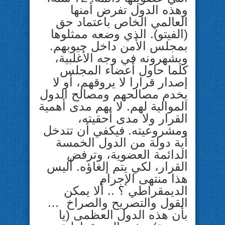
وهذه الدول تفرض أمنها
العالمي الخاص باعتماد حق
(الفيتو). الذي وضعه ممثلوها
بمجلس الأمن داخل جيوبهم.
ويشهرونه في وجه الأغلبية،
كلما حاول أعضاء المجلس
إصدار قرارا لا يروقهم، أو لا
يخدم مصالحهم ومصالح الدول
الموالية لهم. لا يهم مدى أهمية
القرار ولا مدى أحقيته،
ومشروعيته. فيكفي أن تتدخل
أية دولة من الدول الخمسة
الدائمة العضوية، وترفض
القرار، لكي يتم إلغاؤه. أليس
هذا منتهى الإجرام
الديمقراطي ؟ .. ألا يمكن
القول والتصريح والصراخ …
بأن هذه الدول العظمى (يا