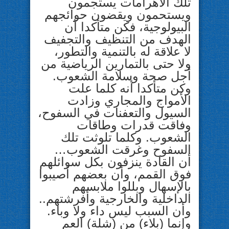
تلك الأهرامات يستجمون
ويستحمون ويقضون حوائجهم
البيولوجية، فكن متأكدا أن
الهدف من التنظيف والتجفيف
لا علاقة له بالتنمية والتطور،
ولا حتى بالتمارين الرياضية من
أجل صحة وسلامة الشعوب.
وكن متأكدا أنه كلما علت
الأمواج والمجاري وزادت
السيول والتعفنات في السفوح،
وفاقت قدرات وطاقات
الشعوب. وكلما تلوثت تلك
السفوح وغرقت الشعوب…
أن القادة ينزفون بكل سوائلهم
فوق القمم، وأن بعضهم أصيبوا
بالإسهال وبللوا ملابسهم
الداخلية والخارجية وأفرشتهم..
وأن السبب ليس داء ولا وباء.
وإنما (بلاء) من (شلة) العم