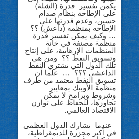
يكمن تفسير قدرة (الشلة)
على الإطاحة بنظام صدام
حسين، وعدم قدرتها على
الإطاحة بمنظمة (داعش) ؟؟
… وكيف يمكن تفسير قدرة
منظمة مصنفة في خانة
المنظمات الإرهابية، على إنتاج
وتسويق النفط ؟؟ ومن هي
تلك الدول التي تشتري النفط
الداعشي ؟؟؟ … علما أن
تسويق النفط معتمد من طرف
منظمة الأوبيك بمعايير
وشروط وبرامج لا يمكن
تجاوزها، للحفاظ على توازن
الاقتصاد العالمي.
عندما تشارك الدول العظمى
في أكبر مجزرة للديمقراطية،