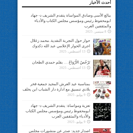
أحدث الأخبار
ببالغ الأسى وصادق المواساة يتقدم الشريف د- جهاد
ابومحفوظ رئيس ومؤسس مجلس الكتاب والأدباء
والمثقفين العرب
8 سبتمبر، 2025
حوار حول التجربة النقدية..محمد زغلال
اجرى الحوار الإعلامي عبد الله دكدوك
13 أغسطس، 2025
تَرْخُصُ الأَرْوَاحُ … بقلم حمدي الطحان
13 أغسطس، 2025
بمناسبة عيد العرش المجيد جمعية فخر
بلادي تنسيق مع ادارة دار الشباب ابن يخلف
9 يوليو، 2025
تعزية ومواساة: يتقدم الشريف د- جهاد
ابومحفوظ رئيس ومؤسس مجلس الكتاب
والأدباء والمثقفين العرب
9 يوليو، 2025
اصدار جديد: صدر عن منشورات مجلس