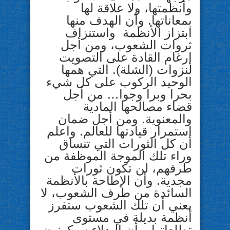
وأنظمتها، ولا علاقة لها
بمعاناتها. وأن الهدف منها
ابتزاز الأنظمة واستنزاف
ثروات الشعوب، ومن أجل
إرغام القادة على التصويت
لنزوات (الشلة). التي همها
الوحيد الركوب على كل شيء
بحرا وبرا وجوا… من أجل
قضاء مصالحها المادية
والمعنوية. ومن أجل ضمان
استمرار قيادتها للعالم. واعلم
أن كل الثورات التي تنساق
وراء تلك الموجة الموظفة من
طرفهم، لن تكون ثورات
مجدية. وأن الإطاحة بالأنظمة
السائدة من طرف الشعوب، لا
يعني أن تلك الشعوب ستفرز
أنظمة بديلة في مستوى
تطلعاتها. وأن البدلاء سيكونون