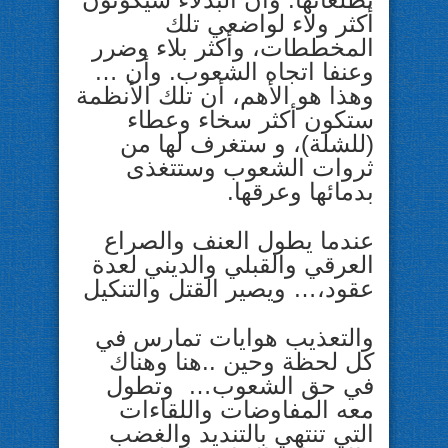
أكثر ولاء لواضعي تلك
المخططات، وأكثر بلاء وضرر
وعنفا اتجاه الشعوب. وأن …
وهذا هو الأهم، أن تلك الأنظمة
ستكون أكثر سخاء وعطاء
(للشلة)، و ستغرف لها من
ثروات الشعوب وستتغذى
بدمائها وعرقها.
عندما يطول العنف والصراع
العرقي والقبلي والديني لعدة
عقود،… ويصير القتل والتنكيل
والتعذيب هوايات تمارس في
كل لحظة وحين ..هنا وهناك
في حق الشعوب… وتطول
معه المفاوضات واللقاءات
التي تنتهي بالتنديد والغضب