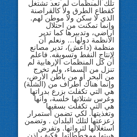
تلك المنظمات لم تعد تشتغل
كقطاع الطرق ولا كالقراصنة
الذي لا سكن ولا موطن لهم.
وإنما تمكنت من احتلال
أراضي، وتدبيرها كما تدبر
الأنظمة دولها… ونعلم أن
منظمة (داعش)، تدير مصانع
لإنتاج النفط وتسويقه. فاعلم
أن كل المنظمات الإرهابية لم
تنزل من السماء، ولم تخرج
من البحر أو من باطن الأرض،
وإنما هناك أطراف من (الشلة)
هي التي تكفلت بزرع بدراتها
وغرس شتلاتها خلسة، وأنها
هي التي تكفلت بسقيها
وتغذيتها. لكي تضمن استمرار
زعزعتها لتلك البلدان . وتضمن
استغلالها لثرواتها. وتفرض
هيبتها ومخططاتها. فكيف إذن