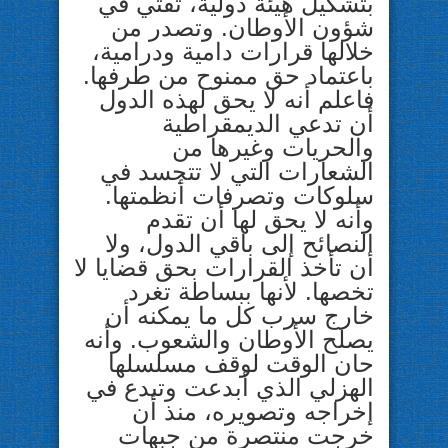
بتشكيل هيئة دولية، تفتي في
شؤون الأوطان. وتصدر من
خلالها قرارات دامية ودرامية،
باعتماد حق ممنوح من طرفها.
فاعلم أنه لا يحق لهذه الدول
أن تدعي الديمقراطية
والحريات وغيرها من
الشعارات التي لا تتجسد في
سلوكات وتصرفات أنظمتها.
وأنه لا يحق لها أن تقدم
النصائح إلى باقي الدول، ولا
أن تأخذ القرارات بحق قضايا لا
تخصها. لأنها ببساطة تغرد
خارج سرب كل ما يمكنه أن
يصلح الأوطان والشعوب. وأنه
حان الوقت لوقف مسلسلها
الهزلي الذي أبدعت وتبدع في
إخراجه وتصويره، منذ أن
خرجت منتصرة من جبهات