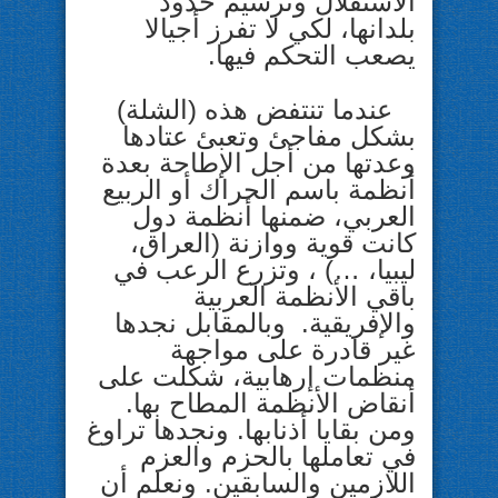
الاستقلال وترسيم حدود
بلدانها، لكي لا تفرز أجيالا
يصعب التحكم فيها.
عندما تنتفض هذه (الشلة)
بشكل مفاجئ وتعبئ عتادها
وعدتها من أجل الإطاحة بعدة
أنظمة باسم الحراك أو الربيع
العربي، ضمنها أنظمة دول
كانت قوية ووازنة (العراق،
ليبيا، …) ، وتزرع الرعب في
باقي الأنظمة العربية
والإفريقية. وبالمقابل نجدها
غير قادرة على مواجهة
منظمات إرهابية، شكلت على
أنقاض الأنظمة المطاح بها.
ومن بقايا أذنابها. ونجدها تراوغ
في تعاملها بالحزم والعزم
اللازمين والسابقين. ونعلم أن