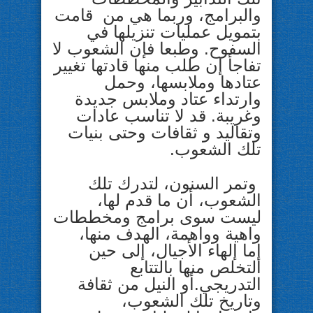
والبرامج، وربما هي من قامت
بتمويل عمليات تنزيلها في
السفوح. وطبعا فإن الشعوب لا
تفاجأ إن طلب منها قادتها تغيير
عتادها وملابسها، وحمل
وارتداء عتاد وملابس جديدة
وغريبة. قد لا تناسب عادات
وتقاليد و ثقافات وحتى بنيات
تلك الشعوب.
وتمر السنون، لتدرك تلك
الشعوب، أن ما قدم لها،
ليست سوى برامج ومخططات
واهية وواهمة، الهدف منها،
إما إلهاء الأجيال، إلى حين
التخلص منها بالتتابع
التدريجي.أو النيل من ثقافة
وتاريخ تلك الشعوب،