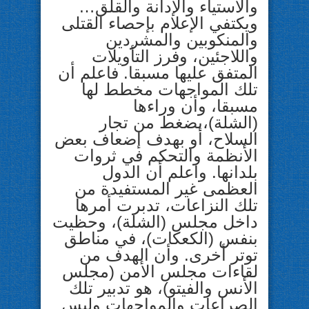
والاستياء والإدانة والقلق…
ويكتفي الإعلام بإحصاء القتلى
والمنكوبين والمشردين
واللاجئين، وفرز التأويلات
المتفق عليها مسبقا. فاعلم أن
تلك المواجهات مخطط لها
مسبقا، وأن وراءها
(الشلة)،بضغط من تجار
السلاح، أو بهدف إضعاف بعض
الأنظمة والتحكم في ثروات
بلدانها. واعلم أن الدول
العظمى غير المستفيدة من
تلك النزاعات، تدبرت أمرها
داخل مجلس (الشلة)، وحظيت
بنفس (الكعكات)، في مناطق
توتر أخرى. وأن الهدف من
لقاءات مجلس الأمن (مجلس
الأنس والفيتو)، هو تدبير تلك
الصراعات والمواجهات وليس