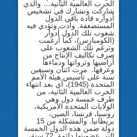
الحرب العالمية الثانية… والذي
شاركت وتشارك في تشخيص
أدواره قادة باقي الدول
المستضعفة. وأدت وتؤدي فيه
شعوب تلك الدول أدوار
(الكومبارس)، كما أرغمت
وترغم تلك الشعوب على
صرف تكاليف الإنتاج من
أراضيها وثرواتها ودماءها
وعرقها. مرت اثنان وسبعين
سنة على تأسيس هيئة الأمم
المتحدة (1945)، أي بعد انتهاء
الحرب العالمية الثانية، من
طرف خمسة دول وهي
الولايات المتحدة الأمريكية،
روسيا، فرنسا، الصين،
بريطانيا. والمشكلة من 15
دولة ضمن هذه الدول الخمسة
التي عضويتها دائمة. 72 سنة،