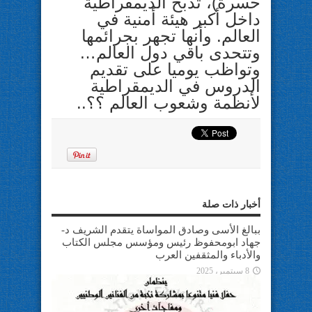
حسرة)، تذبح الديمقراطية
داخل أكبر هيئة أمنية في
العالم. وأنها تجهر بجرائمها
وتتحدى باقي دول العالم…
وتواظب يوميا على تقديم
الدروس في الديمقراطية
لأنظمة وشعوب العالم ؟؟..
أخبار ذات صلة
ببالغ الأسى وصادق المواساة يتقدم الشريف د-
جهاد ابومحفوظ رئيس ومؤسس مجلس الكتاب
والأدباء والمثقفين العرب
8 سبتمبر، 2025