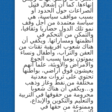
إنهاءها. كما أن إشعال فتيل
الصراعات حول الحدود أو
بسبب مواقف سياسية، هي
سياسة معتمدة من أجل وقف
نمو تلك الدول حضاريا وثقافيا،
والتمكن من التحكم في
أنظمتها ومساراتها. ويكفي أن
هناك شعوب افريقية تقتات من
العفن والتراب، وأطفال ونساء
يموتون يوميا بسبب الجوع
والأمراض والأوبئة، علما أنهم
يعيشون فوق أراضي، بواطنها
تحتوي على ثروات معدنية
مختلفة من نفط وغاز وذهب
و…ويكفي أن هناك شعوبا
محرومة من حقوقها في التربية
والتعليم والتكوين والإبداع،
وممنوعة من حقها في