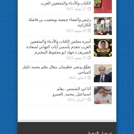
الكتاب والأدباء والمثقفين العرب
25 يونيو، 2025
رئيس وأعضاء جمعية بوشعيب بن فاضلة
للكاراتيه
18 يونيو، 2025
أسرة مجلس الكتاب والأدباء والمثقفين
العرب تتقدم بأسمى آيات التهاني لسعادة
الشريف د.جهاد ابو محفوظ المحترم
15 يونيو، 2025
تفوُّق ونصر عظيمان..مقال بقلم محمد خليل
المياحي
3 مايو، 2025
أنا ابن الشمس.. بقلم
اسماعيل_محمد_العمرو
7 أبريل، 2025
تسجيل الدخول