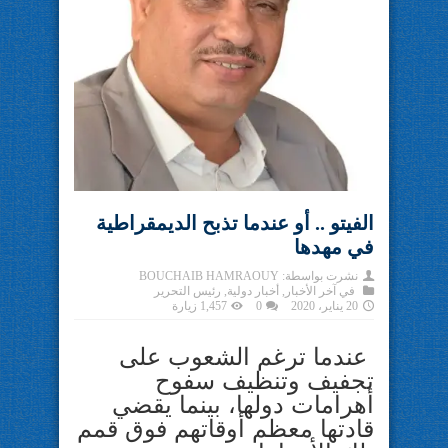
الفيتو .. أو عندما تذبح الديمقراطية
في مهدها
نشرت بواسطة:
BOUCHAIB HAMRAOUY
في
آخر الأخبار
,
أخبار دولية
,
رئيس التحرير
20 يناير، 2020
0
1,457 زيارة
عندما ترغم الشعوب على
تجفيف وتنظيف سفوح
أهرامات دولها، بينما يقضي
قادتها معظم أوقاتهم فوق قمم