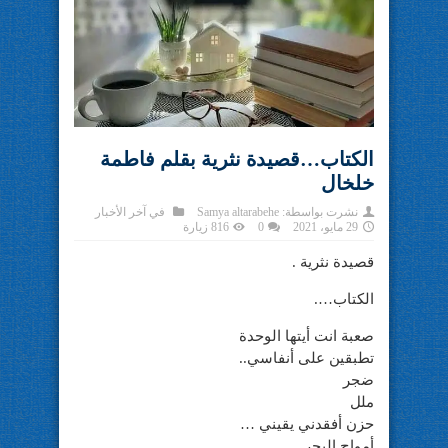
الكتاب…قصيدة نثرية بقلم فاطمة
خلخال
نشرت بواسطة:
Samya altarabehe
في
آخر الأخبار
29 مايو، 2021
0
816 زيارة
قصيدة نثرية .
الكتاب….
صعبة انت أيتها الوحدة
تطبقين على أنفاسي..
ضجر
ملل
حزن أفقدني يقيني …
أمواج البحر