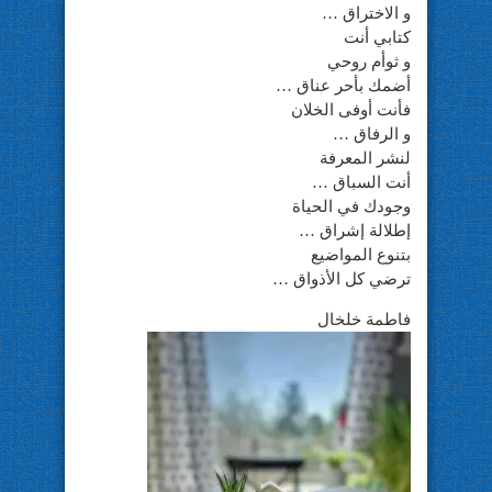
و الاختراق …
كتابي أنت
و ثوأم روحي
أضمك بأحر عناق …
فأنت أوفى الخلان
و الرفاق …
لنشر المعرفة
أنت السباق …
وجودك في الحياة
إطلالة إشراق …
بتنوع المواضيع
ترضي كل الأذواق …
فاطمة خلخال