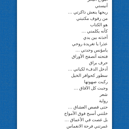
أنيستي
ريحها ينعش ذاكرتي …
من رفوف مكتبتي
هو الكتاب
كأنه يكلمني …
أخذته بين يدي
عذرا يا تغريدة روحي
يامؤنس وحدتي …
فتحته أتصفح الأوراق
حرف براق
أدخل الدفء لكياني …
سطور كحوافر الخيل
ركبت صهوتها
وجبت كل الآفاق …
شعر
رواية
حتى قصص العشاق …
خلتني أسبح فوق الأمواج
بل غصت في الأعماق …
غمرتني فرحة الانغماس