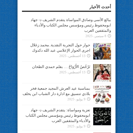
أحدث الأخبار
ببالغ الأسى وصادق المواساة يتقدم الشريف د- جهاد
ابومحفوظ رئيس ومؤسس مجلس الكتاب والأدباء
والمثقفين العرب
8 سبتمبر، 2025
حوار حول التجربة النقدية..محمد زغلال
اجرى الحوار الإعلامي عبد الله دكدوك
13 أغسطس، 2025
تَرْخُصُ الأَرْوَاحُ … بقلم حمدي الطحان
13 أغسطس، 2025
بمناسبة عيد العرش المجيد جمعية فخر
بلادي تنسيق مع ادارة دار الشباب ابن يخلف
9 يوليو، 2025
تعزية ومواساة: يتقدم الشريف د- جهاد
ابومحفوظ رئيس ومؤسس مجلس الكتاب
والأدباء والمثقفين العرب
9 يوليو، 2025