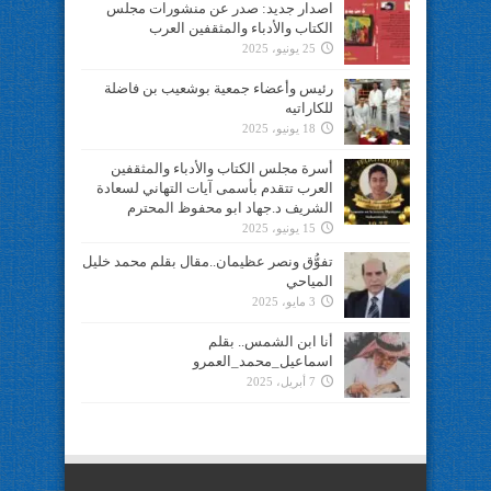
اصدار جديد: صدر عن منشورات مجلس
الكتاب والأدباء والمثقفين العرب
25 يونيو، 2025
رئيس وأعضاء جمعية بوشعيب بن فاضلة
للكاراتيه
18 يونيو، 2025
أسرة مجلس الكتاب والأدباء والمثقفين
العرب تتقدم بأسمى آيات التهاني لسعادة
الشريف د.جهاد ابو محفوظ المحترم
15 يونيو، 2025
تفوُّق ونصر عظيمان..مقال بقلم محمد خليل
المياحي
3 مايو، 2025
أنا ابن الشمس.. بقلم
اسماعيل_محمد_العمرو
7 أبريل، 2025