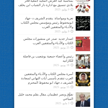
بمناسبة عيد العرش المجيد جمعية فخر
بلادي تنسيق مع ادارة دار الشباب ابن يخلف
9 يوليو، 2025
تعزية ومواساة: يتقدم الشريف د- جهاد
ابومحفوظ رئيس ومؤسس مجلس الكتاب
والأدباء والمثقفين العرب
9 يوليو، 2025
اصدار جديد: صدر عن منشورات مجلس
الكتاب والأدباء والمثقفين العرب
25 يونيو، 2025
رئيس وأعضاء جمعية بوشعيب بن فاضلة
للكاراتيه
18 يونيو، 2025
أسرة مجلس الكتاب والأدباء والمثقفين
العرب تتقدم بأسمى آيات التهاني لسعادة
الشريف د.جهاد ابو محفوظ المحترم
15 يونيو، 2025
تفوُّق ونصر عظيمان..مقال بقلم محمد خليل
المياحي
3 مايو، 2025