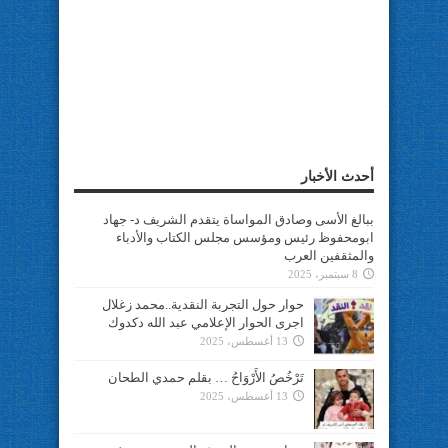
أحدث الأخبار
ببالغ الأسى وصادق المواساة يتقدم الشريف د- جهاد
ابومحفوظ رئيس ومؤسس مجلس الكتاب والأدباء
والمثقفين العرب
8 سبتمبر، 2025
حوار حول التجربة النقدية..محمد زغلال
اجرى الحوار الإعلامي عبد الله دكدوك
13 أغسطس، 2025
تَرْخُصُ الأَرْوَاحُ … بقلم حمدي الطحان
13 أغسطس، 2025