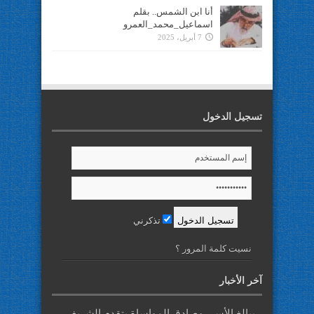
أنا ابن الشمس.. بقلم
اسماعيل_محمد_العمرو
7 أبريل، 2025
تسجيل الدخول
تذكرني
نسيت كلمة المرور ؟
آخر الأخبار
ببالغ الأسى وصادق المواساة يتقدم الشريف