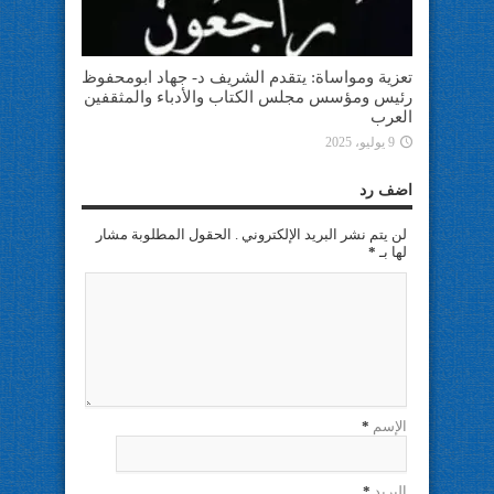
تعزية ومواساة: يتقدم الشريف د- جهاد ابومحفوظ
رئيس ومؤسس مجلس الكتاب والأدباء والمثقفين
العرب
9 يوليو، 2025
اضف رد
لن يتم نشر البريد الإلكتروني . الحقول المطلوبة مشار
لها بـ
*
الإسم
*
البريد
*