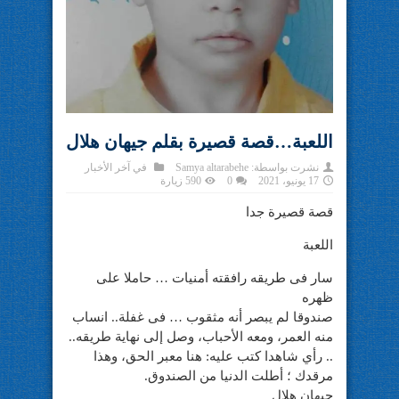
اللعبة…قصة قصيرة بقلم جيهان هلال
نشرت بواسطة:
Samya altarabehe
في
آخر الأخبار
17 يونيو، 2021
0
590 زيارة
قصة قصيرة جدا
اللعبة
سار فى طريقه رافقته أمنيات … حاملا على
ظهره
صندوقا لم يبصر أنه مثقوب … فى غفلة.. انساب
منه العمر، ومعه الأحباب، وصل إلى نهاية طريقه..
.. رأي شاهدا كتب عليه: هنا معبر الحق، وهذا
مرقدك ؛ أطلت الدنيا من الصندوق.
جيهان هلال