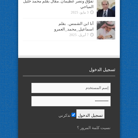
تفوُّق ونصر عظيمان..مقال بقلم محمد خليل
المياحي
3 مايو، 2025
أنا ابن الشمس.. بقلم
اسماعيل_محمد_العمرو
7 أبريل، 2025
تسجيل الدخول
تذكرني
نسيت كلمة المرور ؟