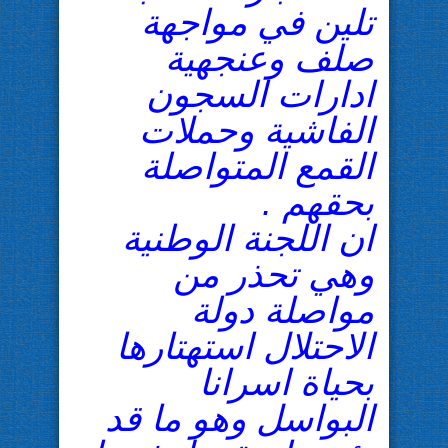
تلين في مواجهة
صلف وعنجهية
ادارات السجون
الفاشية وحملات
القمع المتواصلة
بحقهم .
ان اللجنة الوطنية
وهي تحذر من
مواصلة دولة
الاحتلال استهتارها
بحياة اسرانا
البواسل وهو ما قد