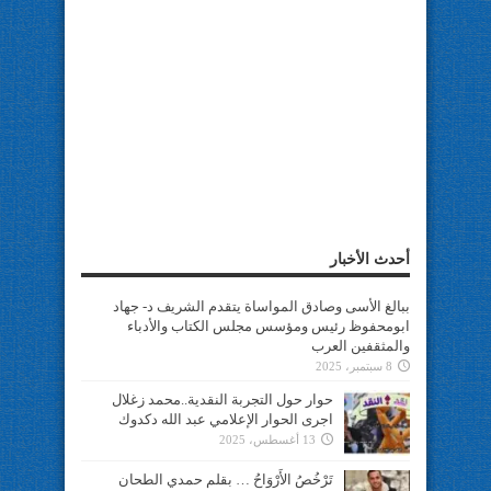
أحدث الأخبار
ببالغ الأسى وصادق المواساة يتقدم الشريف د- جهاد
ابومحفوظ رئيس ومؤسس مجلس الكتاب والأدباء
والمثقفين العرب
8 سبتمبر، 2025
حوار حول التجربة النقدية..محمد زغلال
اجرى الحوار الإعلامي عبد الله دكدوك
13 أغسطس، 2025
تَرْخُصُ الأَرْوَاحُ … بقلم حمدي الطحان