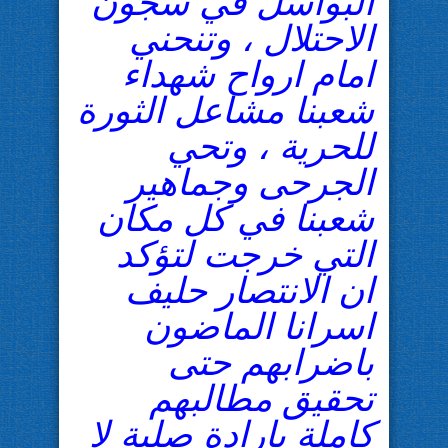
البواسل في سجون
الاحتلال ، وتنحني
امام ارواح شهداء
شعبنا مشاعل الثورة
للحرية ، وتحي
الجرحى وجماهير
شعبنا في كل مكان
التي خرجت لتؤكد
ان الانتصار حليف
اسرانا الماضون
باضرابهم حتى
تحقيق مطالبهم
كاملة بارادة صلبة لا