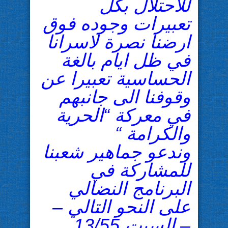
للاحتلال بكل
تعبيرات وجوده فوق
ارضنا نصرة لاسرانا
في ظل ايام بالغة
الحساسية تعبيرا عن
وقوفنا الى جانبهم
في معركة “الحرية
والكرامة “
وندعو جماهير شعبنا
للمشاركة في
البرنامج النضالي
على النحو التالي –
– السبت 13/55