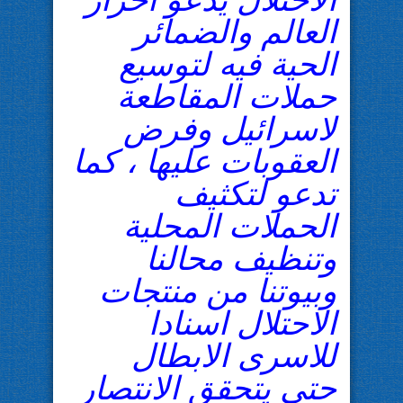
العالم والضمائر
الحية فيه لتوسيع
حملات المقاطعة
لاسرائيل وفرض
العقوبات عليها ، كما
تدعو لتكثيف
الحملات المحلية
وتنظيف محالنا
وبيوتنا من منتجات
الاحتلال اسنادا
للاسرى الابطال
حتى يتحقق الانتصار