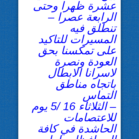
عشرة ظهرا وحتى
الرابعة عصرا –
تنطلق فيه
المسيرات للتاكيد
على تمكسنا بحق
العودة ونصرة
لاسرانا الابطال
باتجاه مناطق
التماس
– الثلاثاء 16 /5 يوم
للاعتصامات
الحاشدة في كافة