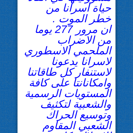
حياة اسرانا من
خطر الموت .
ان مرور 277 يوما
من الاضراب
الملحمي الاسطوري
لاسرانا يدعونا
لاستنفار كل طاقاتنا
وامكانانتا على كافة
المستويات الرسمية
والشعبية لتكثيف
وتوسيع الحراك
الشعبي المقاوم