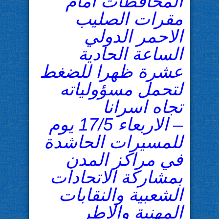
المحافظات امام
مقرات الصليب
الاحمر الدولي
الساعة الحادية
عشرة ظهرا للضغط
لتحمل مسؤولياته
تجاه اسرانا
– الاربعاء 17/5 يوم
للمسيرات الحاشدة
في مراكز المدن
بمشاركة الاتحادات
الشعبية والنقابات
المهنية والاطر