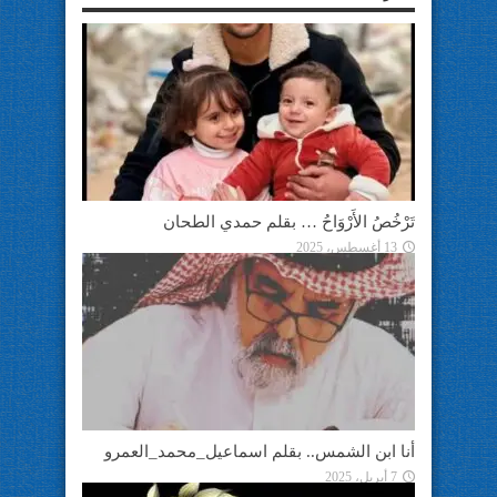
تَرْخُصُ الأَرْوَاحُ … بقلم حمدي الطحان
13 أغسطس، 2025
أنا ابن الشمس.. بقلم اسماعيل_محمد_العمرو
7 أبريل، 2025