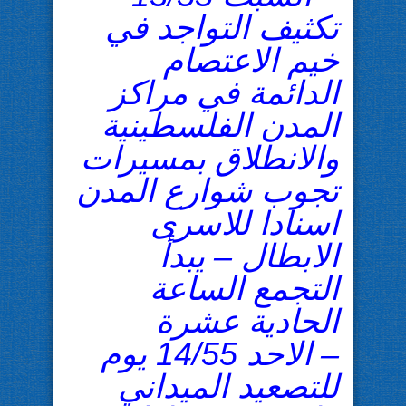
تكثيف التواجد في
خيم الاعتصام
الدائمة في مراكز
المدن الفلسطينية
والانطلاق بمسيرات
تجوب شوارع المدن
اسنادا للاسرى
الابطال – يبدأ
التجمع الساعة
الحادية عشرة
– الاحد 14/55 يوم
للتصعيد الميداني