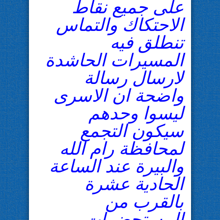
على جميع نقاط
الاحتكاك والتماس
تنطلق فيه
المسيرات الحاشدة
لارسال رسالة
واضحة ان الاسرى
ليسوا وحدهم
سيكون التجمع
لمحافظة رام الله
والبيرة عند الساعة
الحادية عشرة
بالقرب من
المستحضرات