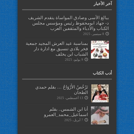
آخر الأخبار
ببالغ الأسى وصادق المواساة يتقدم الشريف
د- جهاد ابومحفوظ رئيس ومؤسس مجلس
الكتاب والأدباء والمثقفين العرب
8 سبتمبر، 2025
بمناسبة عيد العرش المجيد جمعية
فخر بلادي تنسيق مع ادارة دار
الشباب ابن يخلف
9 يوليو، 2025
أدب الكتاب
تَرْخُصُ الأَرْوَاحُ … بقلم حمدي
الطحان
13 أغسطس، 2025
أنا ابن الشمس.. بقلم
اسماعيل_محمد_العمرو
7 أبريل، 2025