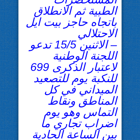
الطبية ثم الانطلاق
باتجاه حاجز بيت ايل
الاحتلالي
– الاثنين 15/5 تدعو
اللجنة الوطنية
لاعتبار الذكرى 699
للنكبة يوم للتصعيد
الميداني في كل
المناطق ونقاط
التماس وهو يوم
اضراب تجاري ما
بين الساعة الحادية