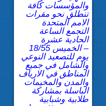
والمؤسسات كافة
تنطلق نحو مقرات
الامم المتحدة
التجمع الساعة
الحادية عشرة
– الخميس 18/55
يوم للتصعيد النوعي
والشامل في جميع
المناطق في الارياف
والمدن والمخيمات
الباسلة بمشاركة
طلابية وشبابية