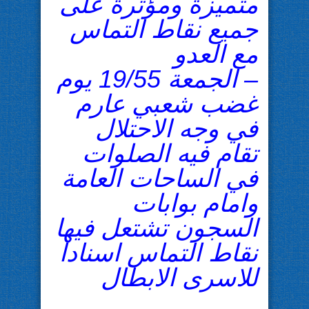
متميزة ومؤثرة على
جميع نقاط التماس
مع العدو
– الجمعة 19/55 يوم
غضب شعبي عارم
في وجه الاحتلال
تقام فيه الصلوات
في الساحات العامة
وامام بوابات
السجون تشتعل فيها
نقاط التماس اسنادا
للاسرى الابطال