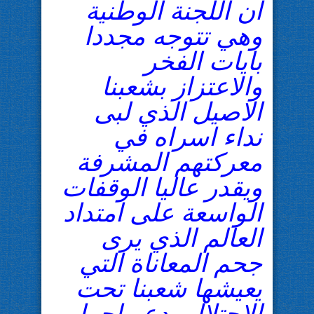
ان اللجنة الوطنية
وهي تتوجه مجددا
بايات الفخر
والاعتزاز بشعبنا
الاصيل الذي لبى
نداء اسراه في
معركتهم المشرفة
ويقدر عاليا الوقفات
الواسعة على امتداد
العالم الذي يرى
جحم المعاناة التي
يعيشها شعبنا تحت
الاحتلال يدعو احرار