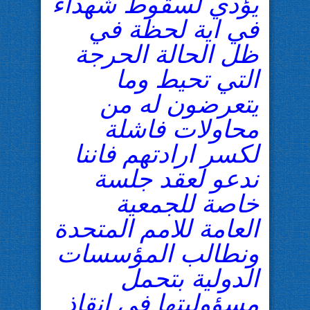
يؤدي لسقوط شهداء
في اية لحظة في
ظل الحالة الحرجة
التي تحيط وما
يتعرضون له من
محاولات فاشلة
لكسر ارادتهم فاننا
ندعو لعقد جلسة
خاصة للجمعية
العامة للامم المتحدة
ونطالب المؤسسات
الدولية بتحمل
مسؤوليتها في انقاذ