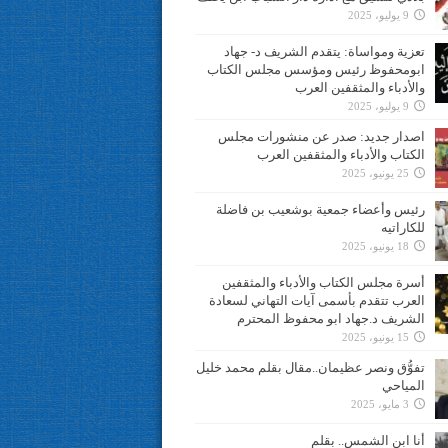
9 يوليو، 2025
تعزية ومواساة: يتقدم الشريف د- جهاد
ابومحفوظ رئيس ومؤسس مجلس الكتاب
والأدباء والمثقفين العرب
9 يوليو، 2025
اصدار جديد: صدر عن منشورات مجلس
الكتاب والأدباء والمثقفين العرب
25 يونيو، 2025
رئيس وأعضاء جمعية بوشعيب بن فاضلة
للكاراتيه
18 يونيو، 2025
أسرة مجلس الكتاب والأدباء والمثقفين
العرب تتقدم بأسمى آيات التهاني لسعادة
الشريف د.جهاد ابو محفوظ المحترم
15 يونيو، 2025
تفوُّق ونصر عظيمان..مقال بقلم محمد خليل
المياحي
3 مايو، 2025
أنا ابن الشمس.. بقلم