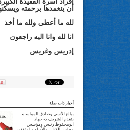
أفراد أسرة الفقيدة الكبير
أن يتغمدها برحمته ويسكنه
لله ما أعطى ولله ما أخذ
انا لله وانا اليه راجعون
إدريس وغريس
أخبار ذات صلة
ببالغ الأسى وصادق المواساة
يتقدم الشريف د- جهاد
ابومحفوظ رئيس ومؤسس
مجلس الكتاب والأدباء والمثقفين