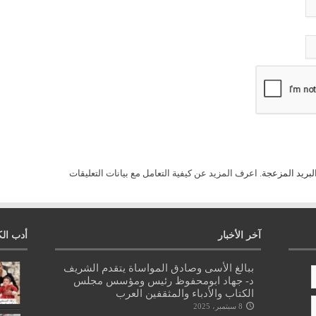
لبريد المزعجة.
اعرف المزيد عن كيفية التعامل مع بيانات التعليقات
آخر الأخبار
أدب الك
ببالغ الأسى وصادق المواساة يتقدم الشريف
د- جهاد ابومحفوظ رئيس ومؤسس مجلس
الكتاب والأدباء والمثقفين العرب
8 سبتمبر، 2025