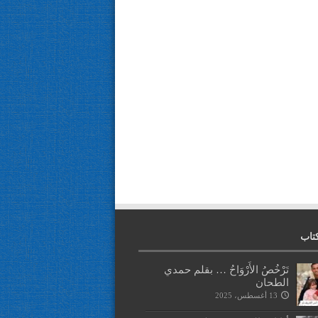
تاب
تَرْخُصُ الأَرْوَاحُ … بقلم حمدي
الطحان
13 أغسطس، 2025