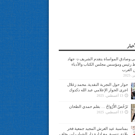
خبار
سى وصادق المواساة يتقدم الشريف د- جهاد
 رئيس ومؤسس مجلس الكتاب والأدباء
ن العرب
حوار حول التجربة النقدية..محمد زغلال
اجرى الحوار الإعلامي عبد الله دكدوك
13 أغسطس، 2025
تَرْخُصُ الأَرْوَاحُ … بقلم حمدي الطحان
13 أغسطس، 2025
بمناسبة عيد العرش المجيد جمعية فخر
بلادي تنسيق مع ادارة دار الشباب ابن يخلف