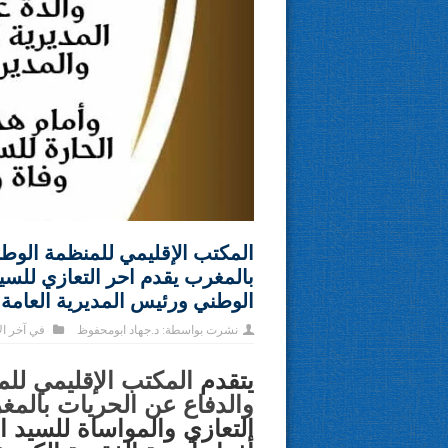
المكتب الإقليمي للمنظمة الوطن
بالمغرب يقدم احر التعازي للسي
الوطني ورئيس المديرية العامة 
نشرت بواسطة:
د.جهاد ابومحفوظ
في
آخر ال
يتقدم
المكتب الإقليمي لل
والدفاع عن الحريات بالمغ
التعازي والمواساة للسيد 