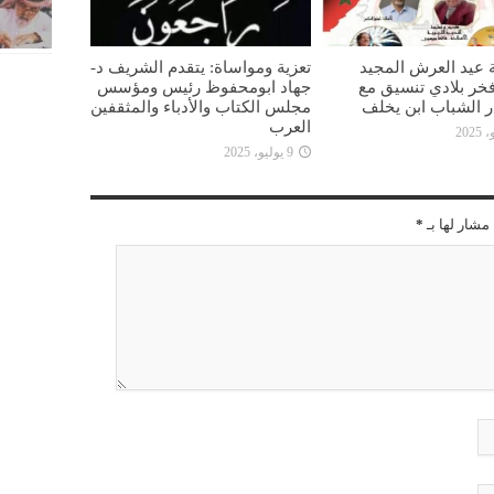
 عيد العرش المجيد
تعزية ومواساة: يتقدم الشريف د-
خر بلادي تنسيق مع
جهاد ابومحفوظ رئيس ومؤسس
ار الشباب ابن يخلف
مجلس الكتاب والأدباء والمثقفين
العرب
9 يوليو، 2025
مشار لها بـ
*