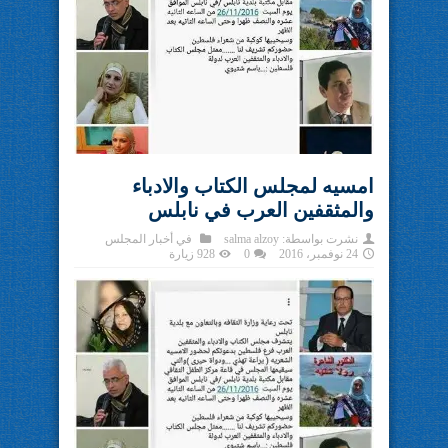
امسيه لمجلس الكتاب والادباء
والمثقفين العرب في نابلس
نشرت بواسطة:
salma alzoy
في
أخبار المجلس
24 نوفمبر، 2016
0
928 زيارة