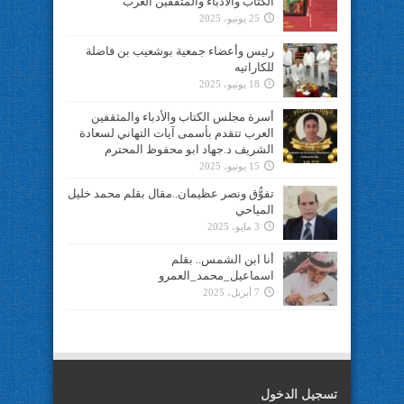
الكتاب والأدباء والمثقفين العرب
25 يونيو، 2025
رئيس وأعضاء جمعية بوشعيب بن فاضلة
للكاراتيه
18 يونيو، 2025
أسرة مجلس الكتاب والأدباء والمثقفين
العرب تتقدم بأسمى آيات التهاني لسعادة
الشريف د.جهاد ابو محفوظ المحترم
15 يونيو، 2025
تفوُّق ونصر عظيمان..مقال بقلم محمد خليل
المياحي
3 مايو، 2025
أنا ابن الشمس.. بقلم
اسماعيل_محمد_العمرو
7 أبريل، 2025
تسجيل الدخول