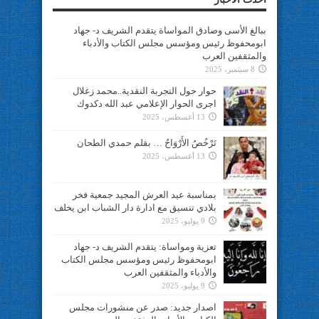
ببالغ الأسى وصادق المواساة يتقدم الشريف د- جهاد
ابومحفوظ رئيس ومؤسس مجلس الكتاب والأدباء
والمثقفين العرب
8 سبتمبر، 2025
حوار حول التجربة النقدية..محمد زغلال
اجرى الحوار الإعلامي عبد الله دكدوك
13 أغسطس، 2025
تَرْخُصُ الأَرْوَاحُ … بقلم حمدي الطحان
13 أغسطس، 2025
بمناسبة عيد العرش المجيد جمعية فخر
بلادي تنسيق مع ادارة دار الشباب ابن يخلف
9 يوليو، 2025
تعزية ومواساة: يتقدم الشريف د- جهاد
ابومحفوظ رئيس ومؤسس مجلس الكتاب
والأدباء والمثقفين العرب
9 يوليو، 2025
اصدار جديد: صدر عن منشورات مجلس