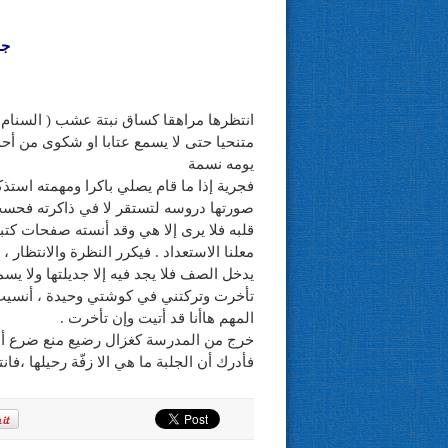
جم
انتظرها مراهقا كساق نبتة عشب ( السنام 
متنحيا حتى لا يسمع عتابا او شكوى من أح
يومه نسمة
فجرية إذا ما قام يصلي باكرا ومهمته است
صورتها دروسه لتستقر لا في ذاكرته فحسب 
قلبه فلا يرى إلا هي وقد أنسته صفحات كتب
معلنا الاستعداد . فيكرر النظرة والانتظار ،
يدخل الصف فلا يجد فيه إلا جديلتها ولا يس
تأخرت وتركتني في كوشتي وحيدة ، أنسيت 
المهم هاأنا قد أتيت وإن تأخرت .
خرج من المدرسة كغزال رضيع منع ضرع أمه 
فأدرك أن الجلبة ما هي الا زفّة رحيلها ،فا