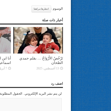
الوسوم :
انتظرها-مراهقا
أخبار ذات صلة
تَرْخُصُ الأَرْوَاحُ … بقلم حمدي
أنا ابن
الطحان
اسماعي
13 أغسطس، 2025
7 أبريل، 2025
اضف رد
لن يتم نشر البريد الإلكتروني . الحقول المطلوبة 