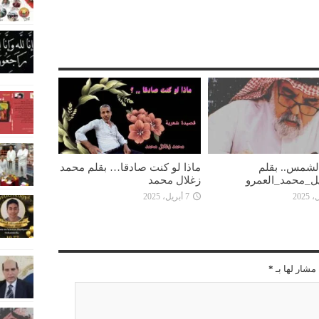
 الشمس.. بقلم
ماذا لو كنت صادقا… بقلم محمد
ل_محمد_العمرو
زغلال محمد
7 أبريل، 2025
مشار لها بـ
*