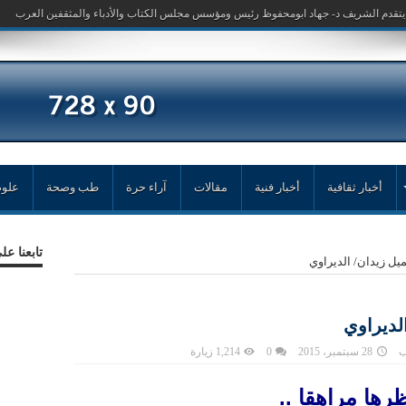
أخبار ثقافية
أخبار فنية
مقالات
آراء حرة
طب وصحة
علوم
تابعنا ع
ميل زيدان/ الديراوي
الديراوي
ب
28 سبتمبر، 2015
0
1,214 زيارة
ظرها مراهقا ..