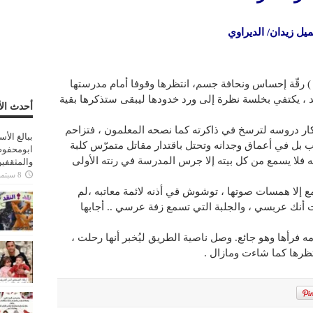
يل زيدان/ الديراوي
) رقّة إحساس ونحافة جسم، انتظرها وقوفا أمام مدرستها
د ، يكتفي بخلسة نظرة إلى ورد خدودها ليبقى ستذكرها بقية
أحدث الأ
ذكار دروسه لترسخ في ذاكرته كما نصحه المعلمون ، فتزاحم
ببالغ الأ
بل في أعماق وجدانه وتحتل باقتدار مقاتل متمرّس كلبة
ابومحفوظ
ه فلا يسمع من كل بيته إلا جرس المدرسة في رنته الأولى
والمثقفي
8 سبتمبر، 2025
مع إلا همسات صوتها ، توشوش قي أذنه لائمة معاتبه ،لم
أنك عربسي ، والجلبة التي تسمع زفة عرسي .. أجابها
فرأها وهو جائع. وصل ناصية الطريق ليُخبر أنها رحلت ،
نتظرها كما شاءت ومازال .