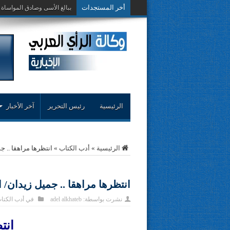
أخر المستجدات
حوار حول التجرب
الرئيسية
رئيس التحرير
آخر الأخبار
الرئيسية
»
أدب الكتاب
»
انتظرها مراهقا .. ج
انتظرها مراهقا .. جميل زيدان/ 
نشرت بواسطة:
adel alkhateb
في
أدب الكتا
انت