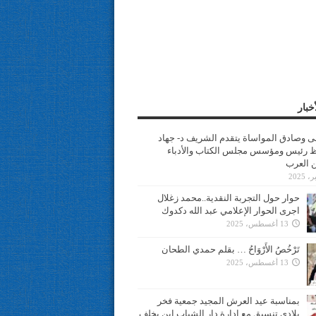
خبار
سى وصادق المواساة يتقدم الشريف د- جهاد
 رئيس ومؤسس مجلس الكتاب والأدباء
ن العرب
حوار حول التجربة النقدية..محمد زغلال
اجرى الحوار الإعلامي عبد الله دكدوك
13 أغسطس، 2025
تَرْخُصُ الأَرْوَاحُ … بقلم حمدي الطحان
13 أغسطس، 2025
بمناسبة عيد العرش المجيد جمعية فخر
بلادي تنسيق مع ادارة دار الشباب ابن يخلف