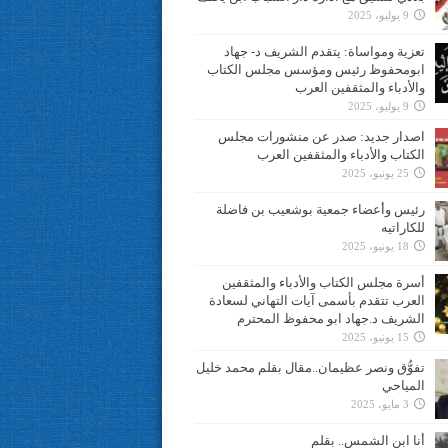
9 يوليو، 2025
تعزية ومواساة: يتقدم الشريف د- جهاد
ابومحفوظ رئيس ومؤسس مجلس الكتاب
والأدباء والمثقفين العرب
9 يوليو، 2025
اصدار جديد: صدر عن منشورات مجلس
الكتاب والأدباء والمثقفين العرب
25 يونيو، 2025
رئيس وأعضاء جمعية بوشعيب بن فاضلة
للكاراتيه
18 يونيو، 2025
أسرة مجلس الكتاب والأدباء والمثقفين
العرب تتقدم بأسمى آيات التهاني لسعادة
الشريف د.جهاد ابو محفوظ المحترم
15 يونيو، 2025
تفوُّق ونصر عظيمان..مقال بقلم محمد خليل
المياحي
3 مايو، 2025
أنا ابن الشمس.. بقلم