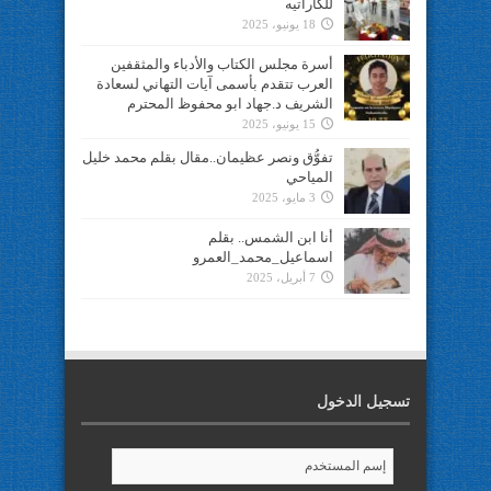
للكاراتيه
18 يونيو، 2025
أسرة مجلس الكتاب والأدباء والمثقفين
العرب تتقدم بأسمى آيات التهاني لسعادة
الشريف د.جهاد ابو محفوظ المحترم
15 يونيو، 2025
تفوُّق ونصر عظيمان..مقال بقلم محمد خليل
المياحي
3 مايو، 2025
أنا ابن الشمس.. بقلم
اسماعيل_محمد_العمرو
7 أبريل، 2025
تسجيل الدخول