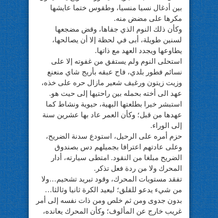
بين أدغال نسيا منسيا، وطقوس ختما عايشها
مكرها على مضض منه.
وكأن ذلك النوم الذي جفاها، وقض مضجعها
لسنين طويلة، أبى في لحظة إلا أن يصالحها،
يطاوعها ويجدد العهد مع ذاتها.
استحلى النوم ولم يستفق من غفوته إلا على
نسائم فطور بلدي، فاح عبقه بأريج شاي منعنع
وزيت زيتون ورغيف شعير مازال حره على خذه،
عهد الى أخته بحمله بين راحتيها إلى حيت هو.
استبشر خيرا بطلعتها البهية، حيوية ونشاط كما
عهدها من قبل؛ وكأن العمر عاد بها عشرين سنة
إلى الوراء.
حزم أمره على الرحيل، استودع سدنة الضريح،
وعلى عادتهم اعترافا بجميلهم دس بصندوق
الضريح مبلغا من النقود. امتطى سيارته، أدار
المحرك ولا من ردة فعل تذكر.
تفقد مستويات المحرك، وقود تبريد تشحيم…ولا
من شيء يدعو للقلق؛ ليعيد الكرة ثانيا وثالثا…
بدون جدوى ومن ثم خلص ومن ذات نفسه إلى أمر
غريب خارج عن المألوف؛ وكأن المحرك يعانده،