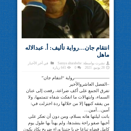
انتقام جان…رواية تأليف: أ. عبدالاله
ماهل
نشرت بواسطة:
Samya altarabehe
في
آخر الأخبار
28 يونيو، 2021
0
641 زيارة
————————رواية “انتقام جان”
–الفصل العاشروالأخير
تفرق الجمع على أكف ضراعة، رفعت إلى عنان
السماء، وابتهالات ما انفكت شفاه تتمتمها، ولا
من يفقه كنهها إلا من خلالها ردة اختزلت في:
آمين…آمين…
باتت ليلتها هاته بسلام، ومن دون أن تعكر على
أخيها صفو راحة ينشدها، ولم يهنأ بها طول يوم
كامل قضاه تباعا جريا حتيتا وراء ضريح يكاد يكون