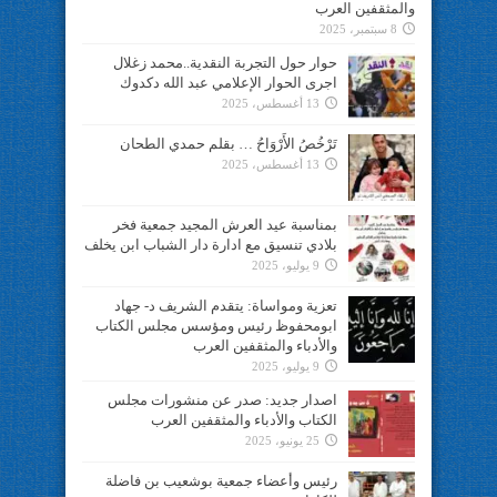
والمثقفين العرب
8 سبتمبر، 2025
حوار حول التجربة النقدية..محمد زغلال
اجرى الحوار الإعلامي عبد الله دكدوك
13 أغسطس، 2025
تَرْخُصُ الأَرْوَاحُ … بقلم حمدي الطحان
13 أغسطس، 2025
بمناسبة عيد العرش المجيد جمعية فخر
بلادي تنسيق مع ادارة دار الشباب ابن يخلف
9 يوليو، 2025
تعزية ومواساة: يتقدم الشريف د- جهاد
ابومحفوظ رئيس ومؤسس مجلس الكتاب
والأدباء والمثقفين العرب
9 يوليو، 2025
اصدار جديد: صدر عن منشورات مجلس
الكتاب والأدباء والمثقفين العرب
25 يونيو، 2025
رئيس وأعضاء جمعية بوشعيب بن فاضلة