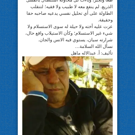
طغا وتجبر، وباءت كل محاولة استئصال بالفشل
الذريع. لم ينفع معه لا طبيب ولا فقيه؛ لتنقلب
الطاولة على أي تحليل نفسي يدعيه صاحبه حقا
وحقيقة.
عزت عليه أخته ولا حيلة له سوى الاستسلام ولا
شيء غير الاستسلام؛ وكأن الاستيلاب واقع حال،
شرارته سيان، يستوي فيه الانس والجان.
نسأل الله السلامة…
تأليف: أ. عبدالاله ماهل