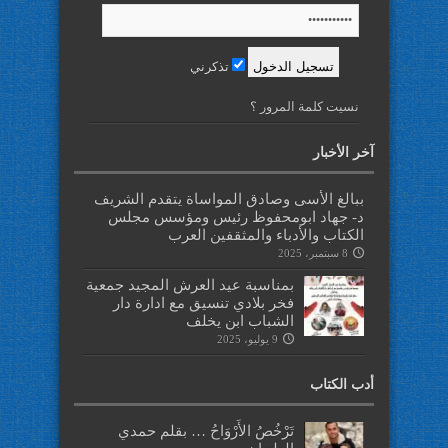
تذكرني
نسيت كلمة المرور ؟
آخر الأخبار
ببالغ الأسى وصادق المواساة يتقدم الشريف
د- جهاد ابومحفوظ رئيس ومؤسس مجلس
الكتاب والأدباء والمثقفين العرب
8 سبتمبر، 2025
بمناسبة عيد العرش المجيد جمعية
فخر بلادي تنسيق مع ادارة دار
الشباب ابن يخلف
9 يوليو، 2025
أدب الكتاب
تَرْخُصُ الأَرْوَاحُ … بقلم حمدي