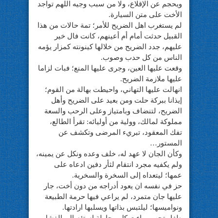
ويحجم عن الإقلاع، ولا من سبب وجيه اللهم تواجد
الأخت على متن السيارة.
لم يستغرب اهل الضريح للأمر؛ تمة حالات من هذا
القبيل حدثت أمام أم أعينهم، كانت فال خير
عليهم، جدد الضريح من خلالها كينونته كمزار يؤمه
الناس من كل حدب وصوب.
وقعت عليها العين، وجرى عليها المنع؛ فبات لزاما
عليها ملازمة الضريح.
انهالت عليها التهاني، واحيطت بهالة من القوم؛
إيذانا ببركة حلت ومن بعيد على الضريح وأهل
الضريح، لتنضاف وبامتياز وعلى الرحب والسعة
مملوكة لمالك، وولية من أوليائه: تقرأ الطالع،
تفك المعقود، تبريء المرضى وتكشف عن
المستور…
وكأن الجان لا عهد له، خلف وعده ونكل عن يمينه،
ولم يكفيه مجرد انتقام لثأر دفين ادعاه على
عمها؛ ليتعداه إلى السخرة والسخرية.
حز في نفسه ان يعود أدراجه من دون أخت، جار
عليها جان متمرد، لم يراعي فيها حرمة الطبيعة
ونواميسها؛ ليلتبس بذاتها ويسلبها ارادتها.