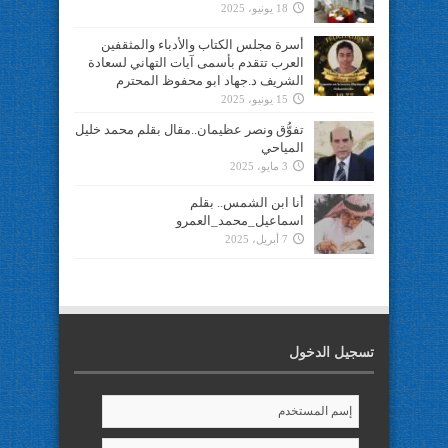
18 يونيو، 2025
أسرة مجلس الكتاب والأدباء والمثقفين
العرب تتقدم بأسمى آيات التهاني لسعادة
الشريف د.جهاد ابو محفوظ المحترم
15 يونيو، 2025
تفوُّق ونصر عظيمان..مقال بقلم محمد خليل
المياحي
3 مايو، 2025
أنا ابن الشمس.. بقلم
اسماعيل_محمد_العمرو
7 أبريل، 2025
تسجيل الدخول