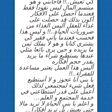
كي تعيش..!! فأجابني و هو
مبتسم المال ليس نقودا فقط
فعندما أحصل على الأفكار
أكون بذلك قد حصلت على
غذاء للعقل أليس الغذاء م
ن
ضروريات الحياة..!! و ليس هذا
فحسب فعندما يأتي فقير كي
يشتري كتابا و هو لا يملك ثمن
ما يريده و حين يرى بائعا مثلي
عندها يستطيع شراء ما يريد
بقدر حجم أفكاره
أليس هذا العمل يعتبر مساعدة
للفقراء..!!
يا بني أنا عجوز و لا أستطيع
فعل شيء لمجتمعي لذلك
أعمل على قدر استطاعتي في
خدمة المجتمع و العلم…
و اعلم يا بني الحياة لا تريد مالا
حتى نعيش بل تريد أفكارا…