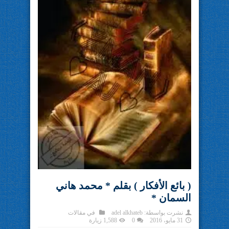
( بائع الأفكار ) بقلم * محمد هاني
السمان *
نشرت بواسطة:
adel alkhateb
في
مقالات
31 مايو، 2016
0
1,588 زيارة