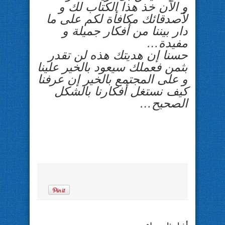
و الآن خذ هذا الكتاب لك و
لأصدقائك مكافأة لكم على ما
دار بيننا من أفكار جميلة و
مفيدة…
حسنا إن هديتك هذه لن تقدر
بثمن فعملك سيعود بالخير علينا
و على المجتمع بالخير إن عرفنا
كيف نستغل أفكارنا بالشكل
الصحيح…