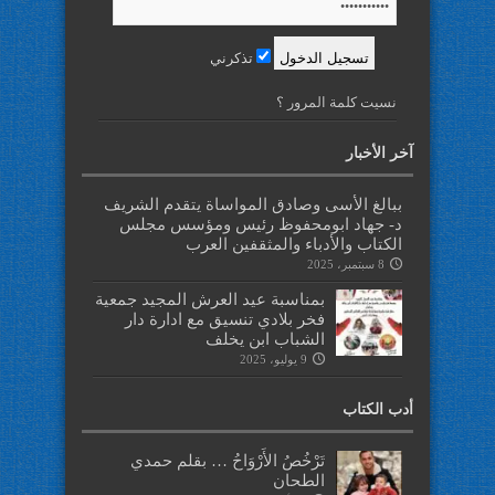
تذكرني
نسيت كلمة المرور ؟
آخر الأخبار
ببالغ الأسى وصادق المواساة يتقدم الشريف
د- جهاد ابومحفوظ رئيس ومؤسس مجلس
الكتاب والأدباء والمثقفين العرب
8 سبتمبر، 2025
بمناسبة عيد العرش المجيد جمعية
فخر بلادي تنسيق مع ادارة دار
الشباب ابن يخلف
9 يوليو، 2025
أدب الكتاب
تَرْخُصُ الأَرْوَاحُ … بقلم حمدي
الطحان