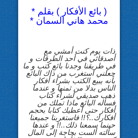
( بائع الأفكار ) بقلم *
محمد هاني السمان *
ذات يوم كنت أمشي مع
أصدقائي في أحد الطرقات و
في طريقنا وجدنا بائع كتب و ما
جعلني استغرب من ذاك البائع
بأنه يبيع الكتب بشراء أفكار
الناس بدلا من ثمنها و عندما
ذهب صديقي لشراء كتاب
فسأله البائع ماذا تملك من
أفكار حتى أعطيك كتابا بحجم
أفكارك..؟!! فاستغربنا جميعنا
حينما سمعنا ذلك..!! و عندها
سألته ألست بحاجة إلى المال