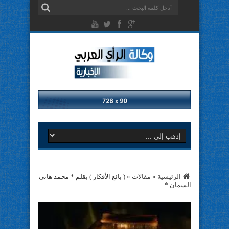
الرئيسية
»
مقالات
»
( بائع الأفكار ) بقلم * محمد هاني
السمان *