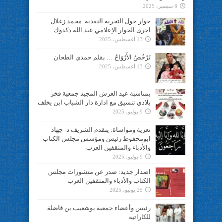
8 سبتمبر، 2025
حوار حول التجربة النقدية..محمد زغلال
اجرى الحوار الإعلامي عبد الله دكدوك
13 أغسطس، 2025
تَرْخُصُ الأَرْوَاحُ … بقلم حمدي الطحان
13 أغسطس، 2025
بمناسبة عيد العرش المجيد جمعية فخر
بلادي تنسيق مع ادارة دار الشباب ابن يخلف
9 يوليو، 2025
تعزية ومواساة: يتقدم الشريف د- جهاد
ابومحفوظ رئيس ومؤسس مجلس الكتاب
والأدباء والمثقفين العرب
9 يوليو، 2025
اصدار جديد: صدر عن منشورات مجلس
الكتاب والأدباء والمثقفين العرب
25 يونيو، 2025
رئيس وأعضاء جمعية بوشعيب بن فاضلة
للكاراتيه