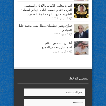
أسرة مجلس الكتاب والأدباء والمثقفين
العرب تتقدم بأسمى آيات التهاني لسعادة
الشريف د.جهاد ابو محفوظ المحترم
15 يونيو، 2025
تفوُّق ونصر عظيمان..مقال بقلم محمد خليل
المياحي
3 مايو، 2025
أنا ابن الشمس.. بقلم
اسماعيل_محمد_العمرو
7 أبريل، 2025
تسجيل الدخول