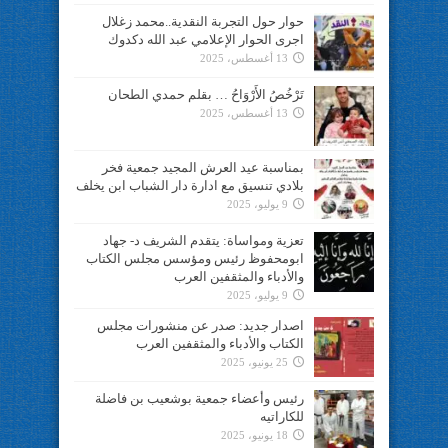
حوار حول التجربة النقدية..محمد زغلال
اجرى الحوار الإعلامي عبد الله دكدوك
13 أغسطس، 2025
تَرْخُصُ الأَرْوَاحُ … بقلم حمدي الطحان
13 أغسطس، 2025
بمناسبة عيد العرش المجيد جمعية فخر
بلادي تنسيق مع ادارة دار الشباب ابن يخلف
9 يوليو، 2025
تعزية ومواساة: يتقدم الشريف د- جهاد
ابومحفوظ رئيس ومؤسس مجلس الكتاب
والأدباء والمثقفين العرب
9 يوليو، 2025
اصدار جديد: صدر عن منشورات مجلس
الكتاب والأدباء والمثقفين العرب
25 يونيو، 2025
رئيس وأعضاء جمعية بوشعيب بن فاضلة
للكاراتيه
18 يونيو، 2025