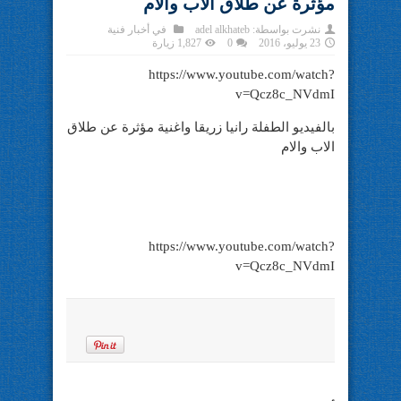
مؤثرة عن طلاق الاب والام
نشرت بواسطة:
adel alkhateb
في
أخبار فنية
23 يوليو، 2016
0
1,827 زيارة
https://www.youtube.com/watch?
v=Qcz8c_NVdmI
بالفيديو الطفلة رانيا زريقا واغنية مؤثرة عن طلاق
الاب والام
https://www.youtube.com/watch?
v=Qcz8c_NVdmI