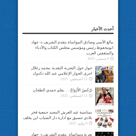
أحدث الأخبار
ببالغ الأسى وصادق المواساة يتقدم الشريف د- جهاد
ابومحفوظ رئيس ومؤسس مجلس الكتاب والأدباء
والمثقفين العرب
8 سبتمبر، 2025
حوار حول التجربة النقدية..محمد زغلال
اجرى الحوار الإعلامي عبد الله دكدوك
13 أغسطس، 2025
تَرْخُصُ الأَرْوَاحُ … بقلم حمدي الطحان
13 أغسطس، 2025
بمناسبة عيد العرش المجيد جمعية فخر
بلادي تنسيق مع ادارة دار الشباب ابن يخلف
9 يوليو، 2025
تعزية ومواساة: يتقدم الشريف د- جهاد