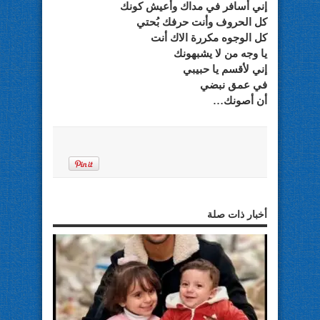
إني أسافر في مداك وأعيش كونك
كل الحروف وأنت حرفك بُحتي
كل الوجوه مكررة الاك أنت
يا وجه من لا يشبهونك
إني لأقسم يا حبيبي
في عمق نبضي
أن أصونك…
أخبار ذات صلة