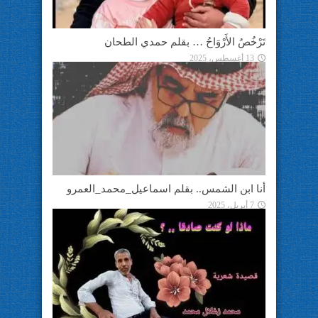
تَرْخُصُ الأَرْوَاحُ … بقلم حمدي الطحان
13 أغسطس، 2025
أنا ابن الشمس.. بقلم اسماعيل_محمد_العمرو
7 أبريل، 2025