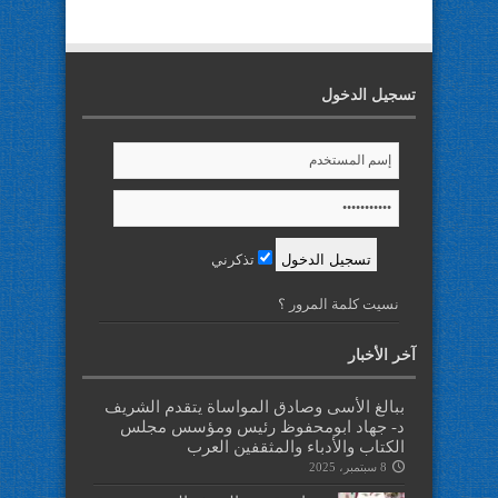
تسجيل الدخول
تذكرني
نسيت كلمة المرور ؟
آخر الأخبار
ببالغ الأسى وصادق المواساة يتقدم الشريف
د- جهاد ابومحفوظ رئيس ومؤسس مجلس
الكتاب والأدباء والمثقفين العرب
8 سبتمبر، 2025