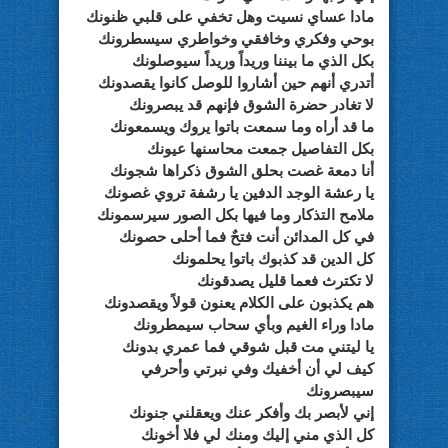
مادا عساي نسيت وهل تخفي على قلبي ظنونك
بوحي وفكري وخافقي وخواطري سيسطرونك
بكل الذي ما بيننا وريداً وريداً سيوصلونك
أتدري أنهم حين أشاروا للوصل كانوا يقصدونك
لا تغادر حضرة الشوق فإنهم قد يبصرونك
ما قد أراه وما سمعت باتوا يروك ويسمعونك
بكل التفاصيل جمعت محاسنها عيونك
أنا دمعة غصت بحلق الشوق ذكراها شجونك
يا رعشة الوجد الدفين يا رشفة تروي غصونك
ملامح التذكار وما فيها بكل الصور سيرسمونك
في كل المدائن أنت فتحٌ فما أحلى حصونك
كل الدين قد كذبوك باتوا يحلمونك
لا تكترث فعما قليل يصدقونك
هم يكذبون على الكلام يعنون قولاً ويقصدونك
مادا وراء الغيم وبأي سحاب سيمطرونك
يا ليتني مت قبل شوقي فما عمري بدونك
كيف لي أن أخفيك وفي نبرتي وأحرفي
سيبصرونك
إني لأبصر بك وأفكر عنك ويعقلني جنونك
كل الذي مني إليك ومنك لي فلا أخونك