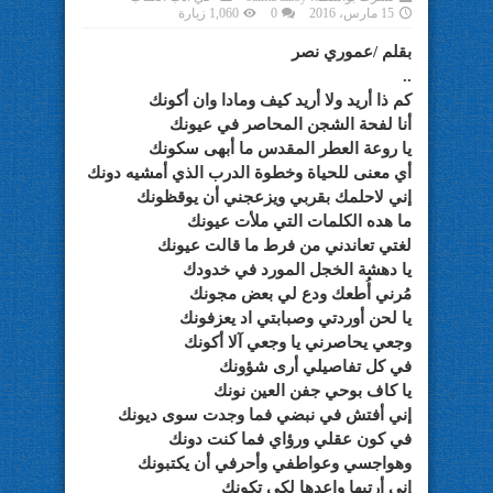
15 مارس، 2016
0
1,060 زيارة
بقلم /عموري نصر
..
كم ذا أريد ولا أريد كيف ومادا وان أكونك
أنا لفحة الشجن المحاصر في عيونك
يا روعة العطر المقدس ما أبهى سكونك
أي معنى للحياة وخطوة الدرب الذي أمشيه دونك
إني لاحلمك بقربي ويزعجني أن يوقظونك
ما هده الكلمات التي ملأت عيونك
لغتي تعاندني من فرط ما قالت عيونك
يا دهشة الخجل المورد في خدودك
مُرني أُطعك ودع لي بعض مجونك
يا لحن أوردتي وصبابتي اد يعزفونك
وجعي يحاصرني يا وجعي آلا أكونك
في كل تفاصيلي أرى شؤونك
يا كاف بوحي جفن العين نونك
إني أفتش في نبضي فما وجدت سوى ديونك
في كون عقلي ورؤاي فما كنت دونك
وهواجسي وعواطفي وأحرفي أن يكتبونك
إني أرتبها واعدها لكي تكونك