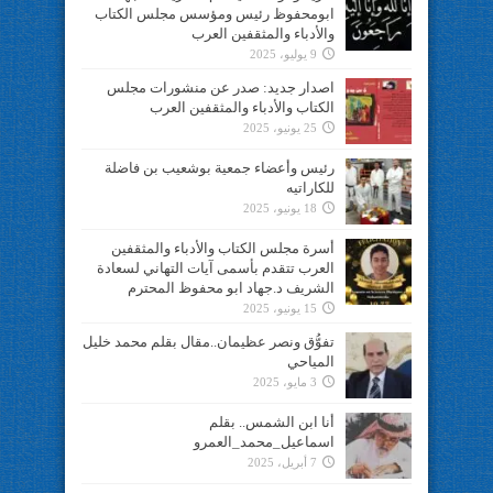
ابومحفوظ رئيس ومؤسس مجلس الكتاب
والأدباء والمثقفين العرب
9 يوليو، 2025
اصدار جديد: صدر عن منشورات مجلس
الكتاب والأدباء والمثقفين العرب
25 يونيو، 2025
رئيس وأعضاء جمعية بوشعيب بن فاضلة
للكاراتيه
18 يونيو، 2025
أسرة مجلس الكتاب والأدباء والمثقفين
العرب تتقدم بأسمى آيات التهاني لسعادة
الشريف د.جهاد ابو محفوظ المحترم
15 يونيو، 2025
تفوُّق ونصر عظيمان..مقال بقلم محمد خليل
المياحي
3 مايو، 2025
أنا ابن الشمس.. بقلم
اسماعيل_محمد_العمرو
7 أبريل، 2025