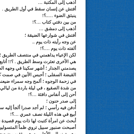
أذهب إلى المكتبة …
أفتش عن إنسان سقط في أول الطريق .
ينبثق الضوء …..؟!
من بين دفتي كتاب …؟!
أذهب إلى دمشق …
أفتش في شوارعها الضيقة ؛
عن وجه رأيته ذات يوم ..
ألفته ذات يوم ….؟!
لكن الإعياء يداهمني في منتصف الطريق 
هي الأخرى تعثرت وسط الطريق . ؟!! أتاب
يصدمني الجدار ؛ أشهر سكينا في وجهه الص
القبضة السفلى ؛ أحبس الأنين في صمت ك
في زحمة الوجوه ؛ ألمح وجه سمراء ضيعني
من شدة الصقيع ، في ليلة باردة من ليالي 
أحن إلى أنفاس دافئة …؟!
إلى صدر حنون ؛
أدفن فيه رأسي ؛ لم أجد صدرا ألجأ إليه
أبيع في هذه الليلة نصف عمري …؟!
أبحث عن امرأة كتبت لها ذات يوم قصيدة ح
أصبحت صنبور سبيل تروي ظمأ المتسولي