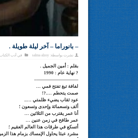
– بانوراما – آخر ليلة طويلة .
نشرت بواسطة:
salma alzoy
في
أدب الكتاب
بقلم : أمين الجميل .
? نهاية عام : 1990
—————————–
لفافة تبغ تفتح فمي …
صمت يتحطم ….?!
عود ثقاب يضيء ظلمتي …..
ألف وتسعمائة وإحدى وتسعون ؛
أنا عمر يقترب من الثلاثين …
عمر طافح في زمن عنين …
أتسكع في طرقات هذا العالم العقيم ؛
مشرد عبثا يحاول الإمساك بزمام هذا الزم