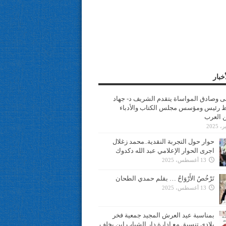
خبار
سى وصادق المواساة يتقدم الشريف د- جهاد
 رئيس ومؤسس مجلس الكتاب والأدباء
ن العرب
حوار حول التجربة النقدية..محمد زغلال
اجرى الحوار الإعلامي عبد الله دكدوك
13 أغسطس، 2025
تَرْخُصُ الأَرْوَاحُ … بقلم حمدي الطحان
13 أغسطس، 2025
بمناسبة عيد العرش المجيد جمعية فخر
بلادي تنسيق مع ادارة دار الشباب ابن يخلف