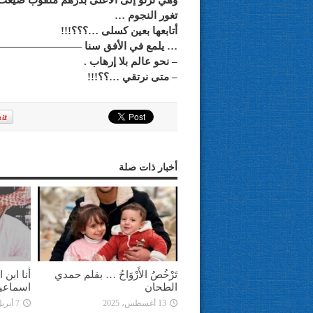
وهي ترنو إلى الأعلى بدرهم مثقوب ضيعت
تغور النجوم …
أتابعها بعين كسلى …؟؟؟!!!
… يلمع في الأفق سنا ——————
– نحو عالم بلا إرهاب .
– متى نرتقي …؟؟!!!
أخبار ذات صلة
تَرْخُصُ الأَرْوَاحُ … بقلم حمدي
أنا ابن
الطحان
اسماعي
13 أغسطس، 2025
7 أبريل، 2025