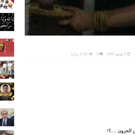
3 يونيو، 2016
0
1,121 زيارة
ن الحرون ….؟!