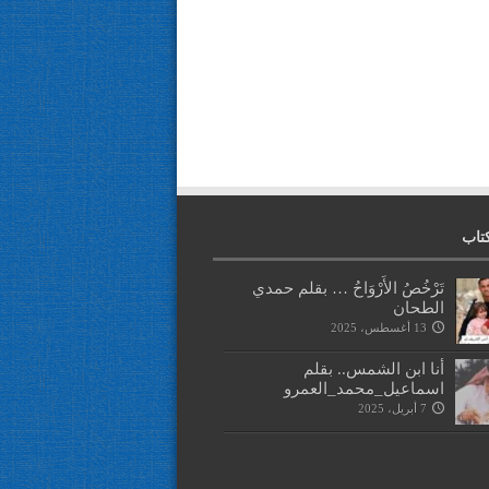
تاب
تَرْخُصُ الأَرْوَاحُ … بقلم حمدي
الطحان
13 أغسطس، 2025
أنا ابن الشمس.. بقلم
اسماعيل_محمد_العمرو
7 أبريل، 2025