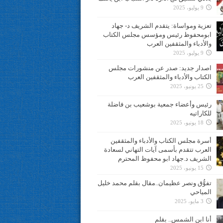
9 يوليو، 2025
تعزية ومواساة: يتقدم الشريف د- جهاد
ابومحفوظ رئيس ومؤسس مجلس الكتاب
والأدباء والمثقفين العرب
9 يوليو، 2025
اصدار جديد: صدر عن منشورات مجلس
الكتاب والأدباء والمثقفين العرب
25 يونيو، 2025
رئيس وأعضاء جمعية بوشعيب بن فاضلة
للكاراتيه
18 يونيو، 2025
أسرة مجلس الكتاب والأدباء والمثقفين
العرب تتقدم بأسمى آيات التهاني لسعادة
الشريف د.جهاد ابو محفوظ المحترم
15 يونيو، 2025
تفوُّق ونصر عظيمان..مقال بقلم محمد خليل
المياحي
3 مايو، 2025
أنا ابن الشمس.. بقلم