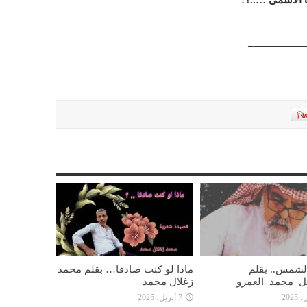
 الأسمى …..؟!
———————–
 الشمس.. بقلم
ماذا لو كنت صادقا… بقلم محمد
ل_محمد_العمرو
زغلال محمد
7 أبريل، 2025