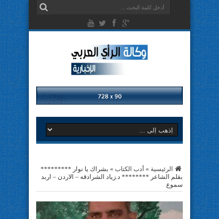
الرئيسية
»
أدب الكتاب
»
بشراك يا نوار *********
بقلم الشاعر ******** د.زياد الشرادقه – اﻻردن – اربد
سموع