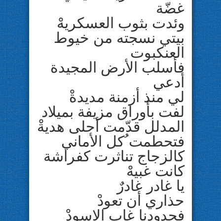
غضّة
وئدت بثوب العسكريهْ
بيتي نسجته من خيوط
العنكبوت
فأسلب الأرض المجيدة
أدعي
لي منذ أزمنة مديدةْ
لفت بأوراق مزيفة بميلاد
المدلل قدّمت أحلى هديةْ
فتحطمت ُكل الأماني
كالزجاج تناثرت كفراشة
كانت غبيهْ
يا غادر غادرٌ
حذاري أن تعودْ
فحدودنا غاب الاسودْ