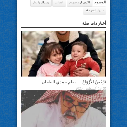
الوسوم :
اﻻردن اربد سموع
الشاعر
بشراك يا نوار
د.زياد الشرادقه
أخبار ذات صلة
تَرْخُصُ الأَرْوَاحُ … بقلم حمدي الطحان
13 أغسطس، 2025