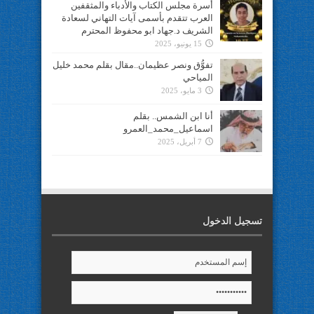
أسرة مجلس الكتاب والأدباء والمثقفين
العرب تتقدم بأسمى آيات التهاني لسعادة
الشريف د.جهاد ابو محفوظ المحترم
15 يونيو، 2025
تفوُّق ونصر عظيمان..مقال بقلم محمد خليل
المياحي
3 مايو، 2025
أنا ابن الشمس.. بقلم
اسماعيل_محمد_العمرو
7 أبريل، 2025
تسجيل الدخول