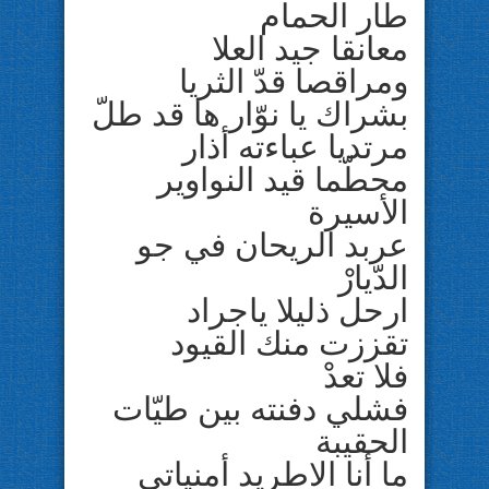
طار الحمام
معانقا جيد العلا
ومراقصا قدّ الثريا
بشراك يا نوّار ها قد طلّ
مرتديا عباءته أذار
محطّما قيد النواوير
الأسيرة
عربد الريحان في جو
الدّيارْ
ارحل ذليلا ياجراد
تقززت منك القيود
فلا تعدْ
فشلي دفنته بين طيّات
الحقيبة
ما أنا الاطريد أمنياتي