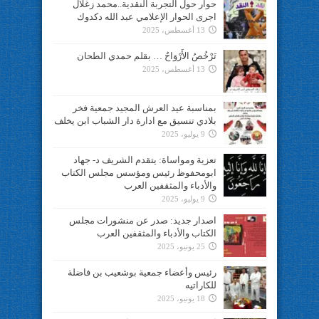
حوار حول التجربة النقدية..محمد زغلال
اجرى الحوار الإعلامي عبد الله دكدوك
13 أغسطس، 2025
تَرْخُصُ الأَرْوَاحُ … بقلم حمدي الطحان
13 أغسطس، 2025
بمناسبة عيد العرش المجيد جمعية فخر
بلادي تنسيق مع ادارة دار الشباب ابن يخلف
9 يوليو، 2025
تعزية ومواساة: يتقدم الشريف د- جهاد
ابومحفوظ رئيس ومؤسس مجلس الكتاب
والأدباء والمثقفين العرب
9 يوليو، 2025
اصدار جديد: صدر عن منشورات مجلس
الكتاب والأدباء والمثقفين العرب
25 يونيو، 2025
رئيس وأعضاء جمعية بوشعيب بن فاضلة
للكاراتيه
18 يونيو، 2025