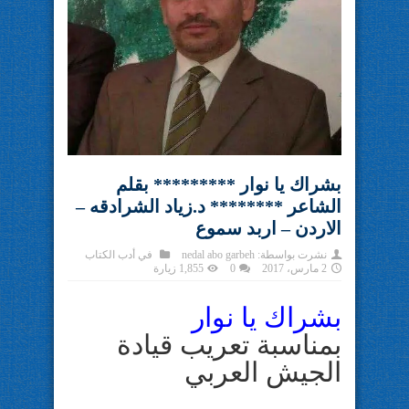
بشراك يا نوار ********* بقلم
الشاعر ******** د.زياد الشرادقه –
اﻻردن – اربد سموع
نشرت بواسطة:
nedal abo garbeh
في
أدب الكتاب
2 مارس، 2017
0
1,855 زيارة
بشراك يا نوار
بمناسبة تعريب قيادة
الجيش العربي