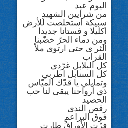
اليوم عيد
من شرايين الشهيدِ
سبيكة استخلصت للأرض
اكليلا و فستانا جديدا
ومن دماء الحرّ خضّبنا
الثر ى حتى ارتوى ملأ
القراب
كل البلابل غرّدي
كل السنابل اطربي
وتمايلي يا قدّك الميّاس
ذي أرواحنا يبقى لنا حب
الحصيد
رقص الندى
فوق البراعم
فزّت الأوراقُ طارت