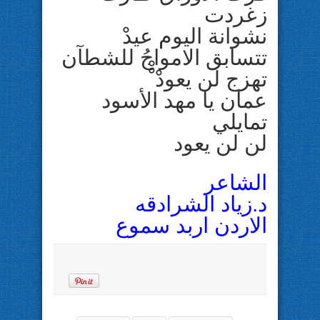
زغردت
نشوانة اليوم عيدْ
تتسابق الامواجُ للشطآن
تهزج لن يعودْ ْْ
عمان يا مهد الأسود
تمايلي
لن لن يعود
الشاعر
د.زياد الشرادقه
اﻻردن اربد سموع