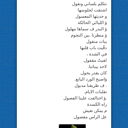
نتكلم بلساني ونقول
اشتقت لجلوسها
و حديثها المعسول
ؤ الليالي الحالكة
ؤ البدر ف سماها مهلول
ؤ منظرنا .بين النجوم
يبات منقول
دقّيت باب قلبها
في الشدة ،
لقيتُ مقفول.
لاحد بيناتنا.
كان يقدر يحول.
ؤاصبح الورد اليانع.
. ف طريقنا مدبول
تقلبات الايام.
.ؤ اختالفت علينا الفصول
راه الكسدة
م يمكن تعيش
عل الراس مفصول.