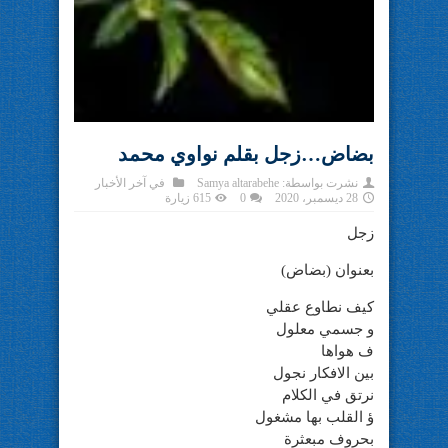
بضاض…زجل بقلم نواوي محمد
نشرت بواسطة:
Samya altarabehe
في
آخر الأخبار
28 ديسمبر، 2020
0
615 زيارة
زجل
بعنوان (بضاض)
كيف نطاوع عقلي
و جسمي معلول
ف هواها
بين الافكار نجول
نرتق في الكلام
ؤ القلب بها مشغول
بحروف مبعثرة