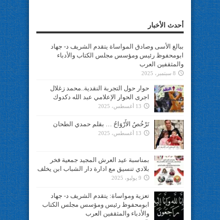
أحدث الأخبار
ببالغ الأسى وصادق المواساة يتقدم الشريف د- جهاد
ابومحفوظ رئيس ومؤسس مجلس الكتاب والأدباء
والمثقفين العرب
8 سبتمبر، 2025
حوار حول التجربة النقدية..محمد زغلال
اجرى الحوار الإعلامي عبد الله دكدوك
13 أغسطس، 2025
تَرْخُصُ الأَرْوَاحُ … بقلم حمدي الطحان
13 أغسطس، 2025
بمناسبة عيد العرش المجيد جمعية فخر
بلادي تنسيق مع ادارة دار الشباب ابن يخلف
9 يوليو، 2025
تعزية ومواساة: يتقدم الشريف د- جهاد
ابومحفوظ رئيس ومؤسس مجلس الكتاب
والأدباء والمثقفين العرب