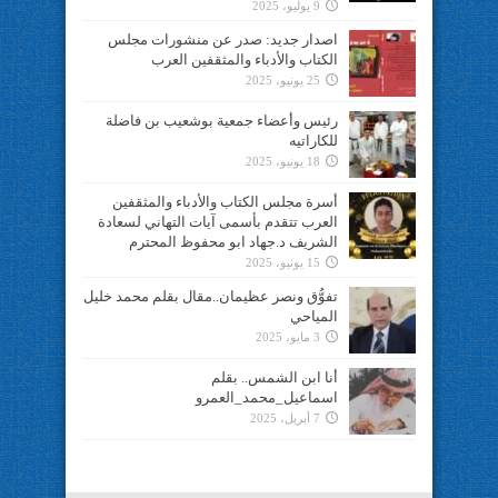
9 يوليو، 2025
اصدار جديد: صدر عن منشورات مجلس
الكتاب والأدباء والمثقفين العرب
25 يونيو، 2025
رئيس وأعضاء جمعية بوشعيب بن فاضلة
للكاراتيه
18 يونيو، 2025
أسرة مجلس الكتاب والأدباء والمثقفين
العرب تتقدم بأسمى آيات التهاني لسعادة
الشريف د.جهاد ابو محفوظ المحترم
15 يونيو، 2025
تفوُّق ونصر عظيمان..مقال بقلم محمد خليل
المياحي
3 مايو، 2025
أنا ابن الشمس.. بقلم
اسماعيل_محمد_العمرو
7 أبريل، 2025