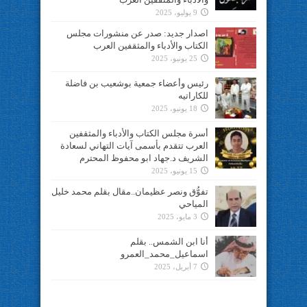
9 يوليو، 2025
اصدار جديد: صدر عن منشورات مجلس
الكتاب والأدباء والمثقفين العرب
25 يونيو، 2025
رئيس وأعضاء جمعية بوشعيب بن فاضلة
للكاراتيه
18 يونيو، 2025
أسرة مجلس الكتاب والأدباء والمثقفين
العرب تتقدم بأسمى آيات التهاني لسعادة
الشريف د.جهاد ابو محفوظ المحترم
15 يونيو، 2025
تفوُّق ونصر عظيمان..مقال بقلم محمد خليل
المياحي
3 مايو، 2025
أنا ابن الشمس.. بقلم
اسماعيل_محمد_العمرو
7 أبريل، 2025