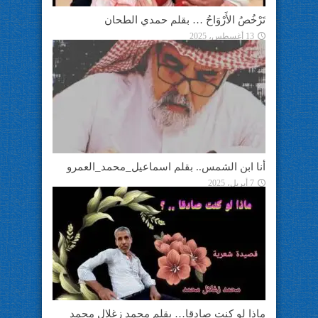
تَرْخُصُ الأَرْوَاحُ … بقلم حمدي الطحان
13 أغسطس، 2025
أنا ابن الشمس.. بقلم اسماعيل_محمد_العمرو
7 أبريل، 2025
ماذا لو كنت صادقا… بقلم محمد زغلال محمد