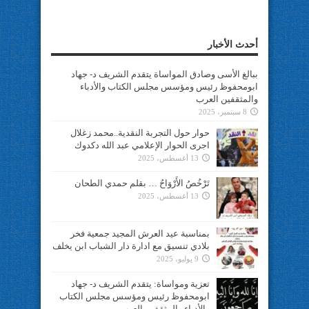
أحدث الأخبار
ببالغ الأسى وصادق المواساة يتقدم الشريف د- جهاد
ابومحفوظ رئيس ومؤسس مجلس الكتاب والأدباء
والمثقفين العرب
8 سبتمبر، 2025
حوار حول التجربة النقدية..محمد زغلال
اجرى الحوار الإعلامي عبد الله دكدوك
13 أغسطس، 2025
تَرْخُصُ الأَرْوَاحُ … بقلم حمدي الطحان
13 أغسطس، 2025
بمناسبة عيد العرش المجيد جمعية فخر
بلادي تنسيق مع ادارة دار الشباب ابن يخلف
9 يوليو، 2025
تعزية ومواساة: يتقدم الشريف د- جهاد
ابومحفوظ رئيس ومؤسس مجلس الكتاب
والأدباء والمثقفين العرب