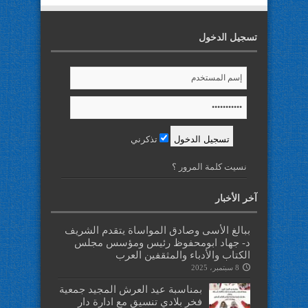
تسجيل الدخول
تذكرني
نسيت كلمة المرور ؟
آخر الأخبار
ببالغ الأسى وصادق المواساة يتقدم الشريف
د- جهاد ابومحفوظ رئيس ومؤسس مجلس
الكتاب والأدباء والمثقفين العرب
8 سبتمبر، 2025
بمناسبة عيد العرش المجيد جمعية
فخر بلادي تنسيق مع ادارة دار