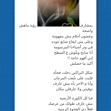
بمشارف
رؤية ماهش
واضحة
وغضون أحلام مش مفهومة
وعلى متن ايقاع ضايع عوده
في وتر أشياءنا المرسومة
أنا سابح وبلَوش ع السطح
إني أفهم حاجة !!
أكيد ما حصلش
شكل البراكين دخلت فجأة
قلبت على شُعب المرجان
وأنا م الاخر بأه مش عارف
توقيتي ولا عارفلي مكان
فيا كل الكورة الأرضية
مش عارف طولك من عرضك
فعلاً دي الفجوة الزمنية