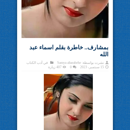
بمشارف.. خاطرة بقلم اسماء عبد
الله
نشرت بواسطة:
Samya altarabehe
في
أدب الكتاب
15 سبتمبر، 2023
0
407 زيارة