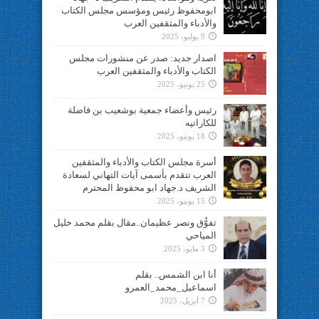
ابومحفوظ رئيس ومؤسس مجلس الكتاب
والأدباء والمثقفين العرب
9 يوليو، 2025
اصدار جديد: صدر عن منشورات مجلس
الكتاب والأدباء والمثقفين العرب
25 يونيو، 2025
رئيس وأعضاء جمعية بوشعيب بن فاضلة
للكاراتيه
18 يونيو، 2025
أسرة مجلس الكتاب والأدباء والمثقفين
العرب تتقدم بأسمى آيات التهاني لسعادة
الشريف د.جهاد ابو محفوظ المحترم
15 يونيو، 2025
تفوُّق ونصر عظيمان..مقال بقلم محمد خليل
المياحي
3 مايو، 2025
أنا ابن الشمس.. بقلم
اسماعيل_محمد_العمرو
7 أبريل، 2025