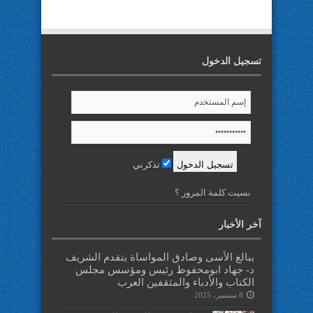
تسجيل الدخول
تذكرني
نسيت كلمة المرور ؟
آخر الأخبار
ببالغ الأسى وصادق المواساة يتقدم الشريف
د- جهاد ابومحفوظ رئيس ومؤسس مجلس
الكتاب والأدباء والمثقفين العرب
8 سبتمبر، 2025