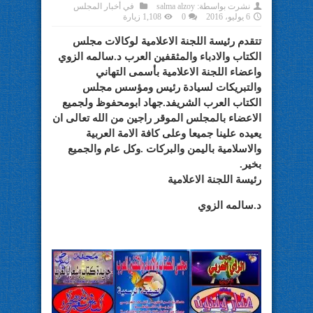
نشرت بواسطة:
salma alzoy
في
أخبار المجلس
6 يوليو، 2016
0
1,108 زيارة
تتقدم رئيسة اللجنة الاعلامية لوكالات مجلس
الكتاب والادباء والمثقفين العرب د.سالمه الزوي
واعضاء اللجنة الاعلامية بأسمى التهاني
والتبريكات لسيادة رئيس ومؤسس مجلس
الكتاب العرب الشريفد.جهاد ابومحفوظ ولجميع
الاعضاء بالمجلس الموقر راجين من الله تعالى ان
يعيده علينا جميعا وعلى كافة الامة العربية
والاسلامية باليمن والبركات .وكل عام والجميع
بخير.
رئيسة اللجنة الاعلامية
د.سالمه الزوي