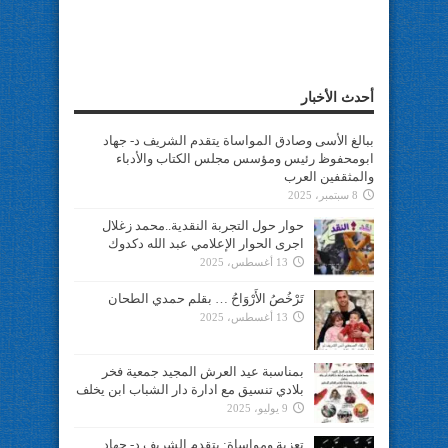
أحدث الأخبار
ببالغ الأسى وصادق المواساة يتقدم الشريف د- جهاد
ابومحفوظ رئيس ومؤسس مجلس الكتاب والأدباء
والمثقفين العرب
8 سبتمبر، 2025
حوار حول التجربة النقدية..محمد زغلال
اجرى الحوار الإعلامي عبد الله دكدوك
13 أغسطس، 2025
تَرْخُصُ الأَرْوَاحُ … بقلم حمدي الطحان
13 أغسطس، 2025
بمناسبة عيد العرش المجيد جمعية فخر
بلادي تنسيق مع ادارة دار الشباب ابن يخلف
9 يوليو، 2025
تعزية ومواساة: يتقدم الشريف د- جهاد