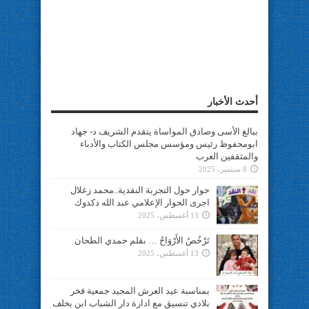
أحدث الأخبار
ببالغ الأسى وصادق المواساة يتقدم الشريف د- جهاد
ابومحفوظ رئيس ومؤسس مجلس الكتاب والأدباء
والمثقفين العرب
8 سبتمبر، 2025
حوار حول التجربة النقدية..محمد زغلال
اجرى الحوار الإعلامي عبد الله دكدوك
13 أغسطس، 2025
تَرْخُصُ الأَرْوَاحُ … بقلم حمدي الطحان
13 أغسطس، 2025
بمناسبة عيد العرش المجيد جمعية فخر
بلادي تنسيق مع ادارة دار الشباب ابن يخلف