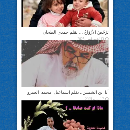
تَرْخُصُ الأَرْوَاحُ … بقلم حمدي الطحان
13 أغسطس، 2025
أنا ابن الشمس.. بقلم اسماعيل_محمد_العمرو
7 أبريل، 2025