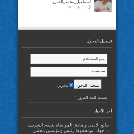
اسماعيل_محمد_العمرو
7 أبريل، 2025
تسجيل الدخول
تذكرني
نسيت كلمة المرور ؟
آخر الأخبار
ببالغ الأسى وصادق المواساة يتقدم الشريف
د- جهاد ابومحفوظ رئيس ومؤسس مجلس