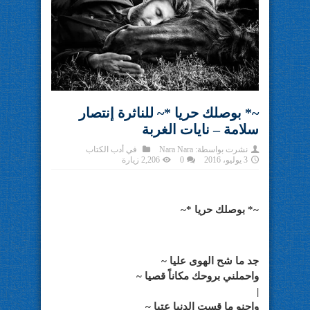
~* بوصلك حريا *~ للناثرة إنتصار
سلامة – نايات الغربة
نشرت بواسطة:
Nara Nara
في
أدب الكتاب
3 يوليو، 2016
0
2,206 زيارة
~* بوصلك حريا *~
جد ما شح الهوى عليا
~
واحملني بروحك مكاناً قصيا ~
|
واحنو ما قست الدنيا عتيا ~