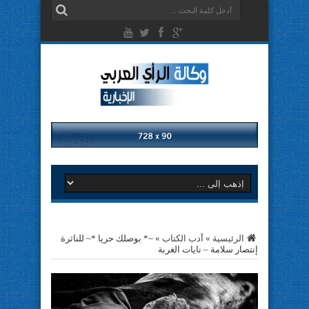
الرئيسية
»
أدب الكتاب
»
~* بوصلك حريا *~ للناثرة
إنتصار سلامة – نايات الغربة