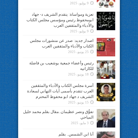
9 يوليو، 2025
تعزية ومواساة: يتقدم الشريف د- جهاد
ابومحفوظ رئيس ومؤسس مجلس الكتاب
والأدباء والمثقفين العرب
9 يوليو، 2025
اصدار جديد: صدر عن منشورات مجلس
الكتاب والأدباء والمثقفين العرب
25 يونيو، 2025
رئيس وأعضاء جمعية بوشعيب بن فاضلة
للكاراتيه
18 يونيو، 2025
أسرة مجلس الكتاب والأدباء والمثقفين
العرب تتقدم بأسمى آيات التهاني لسعادة
الشريف د.جهاد ابو محفوظ المحترم
15 يونيو، 2025
تفوُّق ونصر عظيمان..مقال بقلم محمد خليل
المياحي
3 مايو، 2025
أنا ابن الشمس.. بقلم