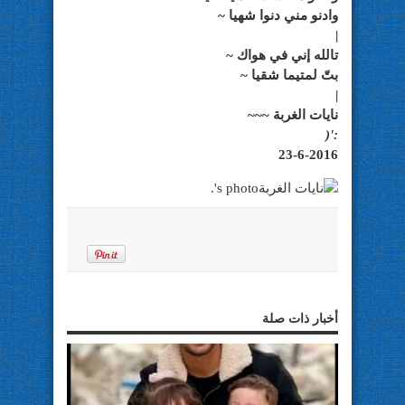
وادنو مني دنوا شهيا ~
|
تالله إني في هواك ~
بتّ لمتيما شقيا ~
|
نايات الغربة ~~~
:'(
23-6-2016
أخبار ذات صلة