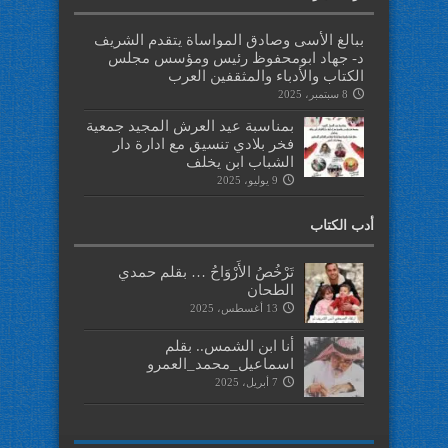
ببالغ الأسى وصادق المواساة يتقدم الشريف
د- جهاد ابومحفوظ رئيس ومؤسس مجلس
الكتاب والأدباء والمثقفين العرب
8 سبتمبر، 2025
بمناسبة عيد العرش المجيد جمعية
فخر بلادي تنسيق مع ادارة دار
الشباب ابن يخلف
9 يوليو، 2025
أدب الكتاب
تَرْخُصُ الأَرْوَاحُ … بقلم حمدي
الطحان
13 أغسطس، 2025
أنا ابن الشمس.. بقلم
اسماعيل_محمد_العمرو
7 أبريل، 2025