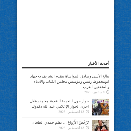
أحدث الأخبار
ببالغ الأسى وصادق المواساة يتقدم الشريف د- جهاد
ابومحفوظ رئيس ومؤسس مجلس الكتاب والأدباء
والمثقفين العرب
8 سبتمبر، 2025
حوار حول التجربة النقدية..محمد زغلال
اجرى الحوار الإعلامي عبد الله دكدوك
13 أغسطس، 2025
تَرْخُصُ الأَرْوَاحُ … بقلم حمدي الطحان
13 أغسطس، 2025