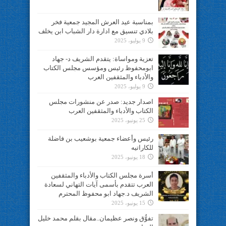
بمناسبة عيد العرش المجيد جمعية فخر
بلادي تنسيق مع ادارة دار الشباب ابن يخلف
9 يوليو، 2025
تعزية ومواساة: يتقدم الشريف د- جهاد
ابومحفوظ رئيس ومؤسس مجلس الكتاب
والأدباء والمثقفين العرب
9 يوليو، 2025
اصدار جديد: صدر عن منشورات مجلس
الكتاب والأدباء والمثقفين العرب
25 يونيو، 2025
رئيس وأعضاء جمعية بوشعيب بن فاضلة
للكاراتيه
18 يونيو، 2025
أسرة مجلس الكتاب والأدباء والمثقفين
العرب تتقدم بأسمى آيات التهاني لسعادة
الشريف د.جهاد ابو محفوظ المحترم
15 يونيو، 2025
تفوُّق ونصر عظيمان..مقال بقلم محمد خليل