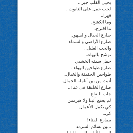
يحيي القلب جبرا..
لحب حمل على التابوت..
قهرا..
وما انكشح.
ما اقترح..
صارع الجبال والسهول
صارع الأراضي والسماء
والحب العليل..
توشح بالبهاء..
حمل سيفه الخشبي
صارع طواحين الهواء..
طواحين الحقيقة والخيال..
أنبت من بين أنامله الجمال.
صارع الخليقة في عناء..
جاب البقاع..
لم يحتج أثينا ولا هيرمس
كي يكمل الأعمال
كي..
يصارع الفناء!
..بين نسائم السرمد
الحب الأول.. الحب العليل..