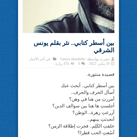
بين أسطر كتابي.. نثر بقلم يونس
الشرقي
نشرت بواسطة:
Samya altarabehe
في
آخر الأخبار
29 يناير، 2022
0
651 زيارة
قصيدة منثورة.
بين أسطر كتابي.. أبحث عنك
أسأل الحرف والحرف..
أمررتِ من هنا في وهن؟
أجلستِ ها هنا بين سوالف الدبن؟
أزرعتِ زهرة.. الوطن؟
أتحدثتِ بينهم..
خلقتِ الكَلِم.. فجرت إطلاقة الزمن؟
أسُغتِ الحب قطرا؟