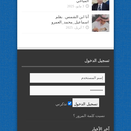
المياحي
3 مايو، 2025
أنا ابن الشمس.. بقلم
اسماعيل_محمد_العمرو
7 أبريل، 2025
تسجيل الدخول
تذكرني
نسيت كلمة المرور ؟
آخر الأخبار