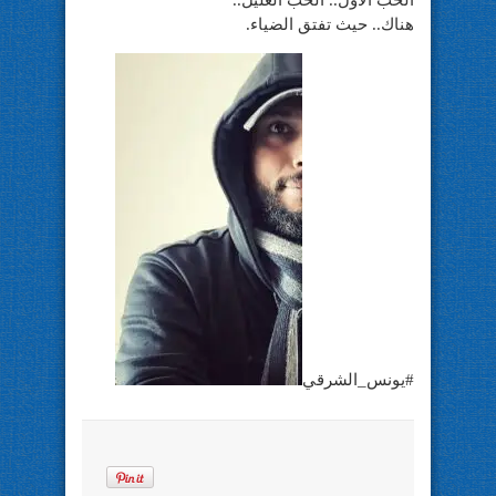
هناك.. حيث تفتق الضياء.
#يونس_الشرقي