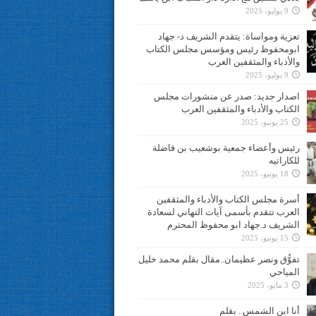
9 يوليو، 2025
تعزية ومواساة: يتقدم الشريف د- جهاد
ابومحفوظ رئيس ومؤسس مجلس الكتاب
والأدباء والمثقفين العرب
9 يوليو، 2025
اصدار جديد: صدر عن منشورات مجلس
الكتاب والأدباء والمثقفين العرب
25 يونيو، 2025
رئيس وأعضاء جمعية بوشعيب بن فاضلة
للكاراتيه
18 يونيو، 2025
أسرة مجلس الكتاب والأدباء والمثقفين
العرب تتقدم بأسمى آيات التهاني لسعادة
الشريف د.جهاد ابو محفوظ المحترم
15 يونيو، 2025
تفوُّق ونصر عظيمان..مقال بقلم محمد خليل
المياحي
3 مايو، 2025
أنا ابن الشمس.. بقلم