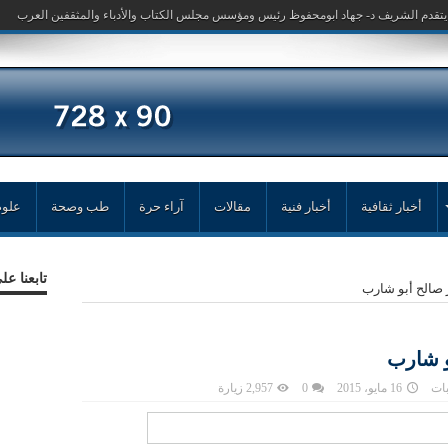
أخبار ثقافية
أخبار فنية
مقالات
آراء حرة
طب وصحة
علوم
تابعنا ع
 صالح أبو شارب
و شارب
ات
16 مايو، 2015
0
2,957 زيارة