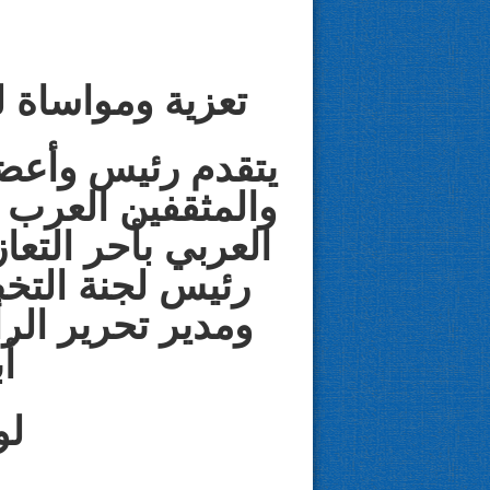
تعزية ومواساة 
يتقدم رئيس وأعضا
والمثقفين العرب 
العربي بأحر التع
رئيس لجنة التخ
ومدير تحرير الر
أ
لو