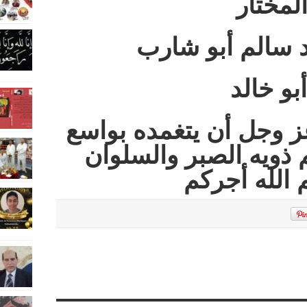
لمختار
 سالم أبو شارب
أبو خالد
ز وجل أن يتغمده بواسع
 ذويه الصبر والسلوان
الله أجركم