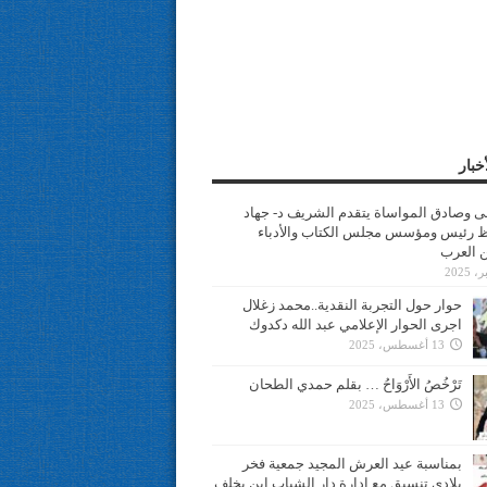
خبار
سى وصادق المواساة يتقدم الشريف د- جهاد
 رئيس ومؤسس مجلس الكتاب والأدباء
ن العرب
حوار حول التجربة النقدية..محمد زغلال
اجرى الحوار الإعلامي عبد الله دكدوك
13 أغسطس، 2025
تَرْخُصُ الأَرْوَاحُ … بقلم حمدي الطحان
13 أغسطس، 2025
بمناسبة عيد العرش المجيد جمعية فخر
بلادي تنسيق مع ادارة دار الشباب ابن يخلف