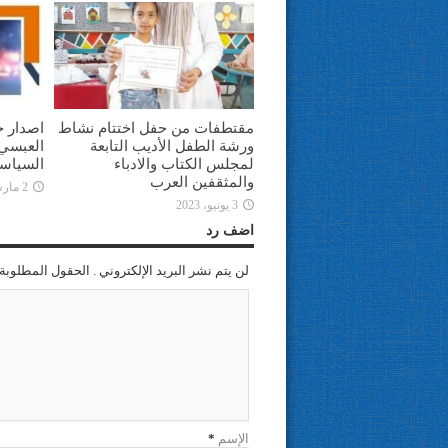
مقتطفات من حفل اختتام نشاط
اصدار ج
ورشة الطفل الأديب التابعة
العبسي 
لمجلس الكتاب والادباء
السياس
والمثقفين العرب
2 مارس، 2023
3 يونيو، 2023
اضف رد
لن يتم نشر البريد الإلكتروني . الحقول المطلوبة 
الإسم
*