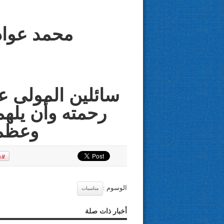
ا
محمد عواد
سائلين المولى ع
رحمته وأن يلهم
وعظم 
الوسوم :
مناسبات
أخبار ذات صلة