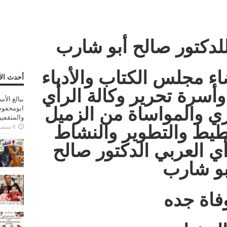
للدكتور صالح أبو شارب
ء مجلس الكتاب والأدباء
أحدث الأ
وأسرة تحرير وكالة الرأي
ببالغ الأ
ازي والمواساة من الزميل
ابومحفوظ
والمثقفي
طيط والتطوير والنشاط
8 سبتمبر، 2025
أي العربي الدكتور صالح
بو شارب
فاة جده