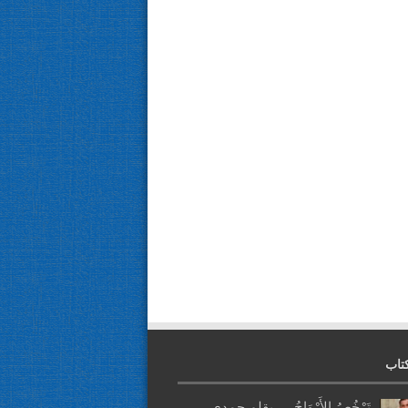
تاب
تَرْخُصُ الأَرْوَاحُ … بقلم حمدي