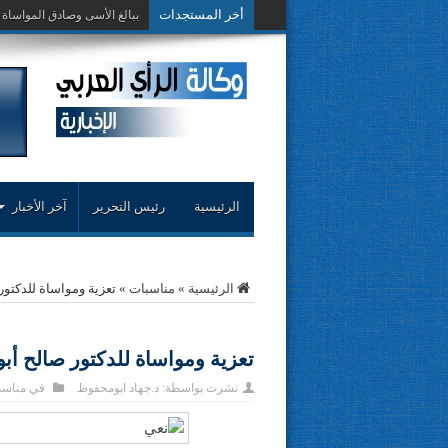
أخر المستجدات
حوار حول التجربة
الرئيسية
رئيس التحرير
آخر الأخبار
الرئيسية
»
مناسبات
»
تعزية ومواساة للدكتور
تعزية ومواساة للدكتور صالح أب
نشرت بواسطة:
د.جهاد ابومحفوظ
في
مناسب