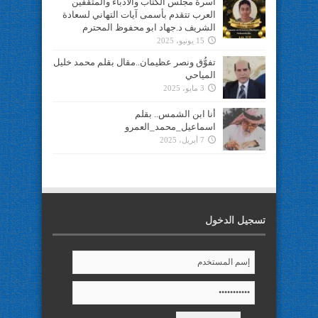
أسرة مجلس الكتاب والأدباء والمثقفين
العرب تتقدم بأسمى آيات التهاني لسعادة
الشريف د.جهاد ابو محفوظ المحترم
15 يونيو، 2025
تفوُّق ونصر عظيمان..مقال بقلم محمد خليل
المياحي
3 مايو، 2025
أنا ابن الشمس.. بقلم
اسماعيل_محمد_العمرو
7 أبريل، 2025
تسجيل الدخول