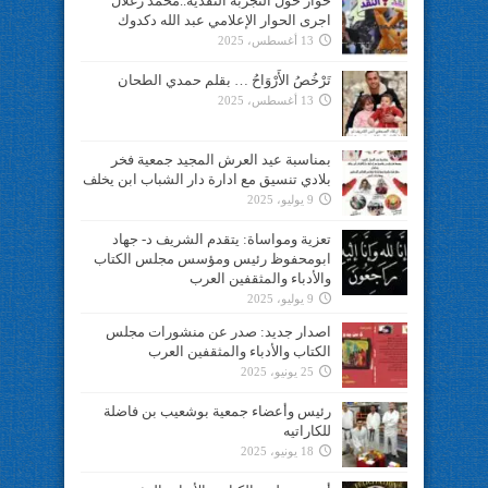
حوار حول التجربة النقدية..محمد زغلال
اجرى الحوار الإعلامي عبد الله دكدوك
13 أغسطس، 2025
تَرْخُصُ الأَرْوَاحُ … بقلم حمدي الطحان
13 أغسطس، 2025
بمناسبة عيد العرش المجيد جمعية فخر
بلادي تنسيق مع ادارة دار الشباب ابن يخلف
9 يوليو، 2025
تعزية ومواساة: يتقدم الشريف د- جهاد
ابومحفوظ رئيس ومؤسس مجلس الكتاب
والأدباء والمثقفين العرب
9 يوليو، 2025
اصدار جديد: صدر عن منشورات مجلس
الكتاب والأدباء والمثقفين العرب
25 يونيو، 2025
رئيس وأعضاء جمعية بوشعيب بن فاضلة
للكاراتيه
18 يونيو، 2025