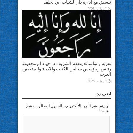
تنسيق مع ادارة دار الشباب ابن يخلف
9 يوليو، 2025
تعزية ومواساة: يتقدم الشريف د- جهاد ابومحفوظ
رئيس ومؤسس مجلس الكتاب والأدباء والمثقفين
العرب
9 يوليو، 2025
اضف رد
لن يتم نشر البريد الإلكتروني . الحقول المطلوبة مشار
لها بـ
*