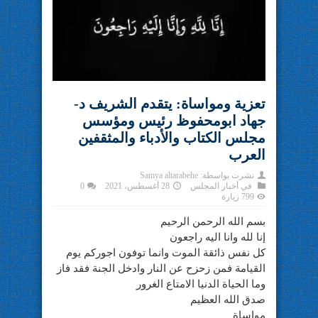
تعزية ومواساة: يتقدم الشريف د-
جهاد ابومحفوظ رئيس ومؤسس
مجلس الكتاب والأدباء والمثقفين
العرب
نشرت بواسطة:
Samya altarabehe
في
أخبار المجلس
28 أغسطس، 2021
0
799 زيارة
بسم الله الرحمن الرحيم
إنا لله وانا اليه راجعون
كل نفس ذائقة الموت وانما توفون اجوركم يوم
القيامة فمن زحزح عن النار وادخل الجنة فقد فاز
وما الحياة الدنيا الامتاع الغرور
صدق الله العظيم
مواساة