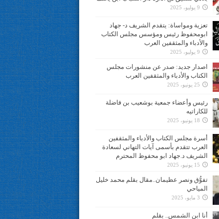
9 يوليو، 2025
تعزية ومواساة: يتقدم الشريف د- جهاد
ابومحفوظ رئيس ومؤسس مجلس الكتاب
والأدباء والمثقفين العرب
9 يوليو، 2025
اصدار جديد: صدر عن منشورات مجلس
الكتاب والأدباء والمثقفين العرب
25 يونيو، 2025
رئيس وأعضاء جمعية بوشعيب بن فاضلة
للكاراتيه
18 يونيو، 2025
أسرة مجلس الكتاب والأدباء والمثقفين
العرب تتقدم بأسمى آيات التهاني لسعادة
الشريف د.جهاد ابو محفوظ المحترم
15 يونيو، 2025
تفوُّق ونصر عظيمان..مقال بقلم محمد خليل
المياحي
3 مايو، 2025
أنا ابن الشمس.. بقلم