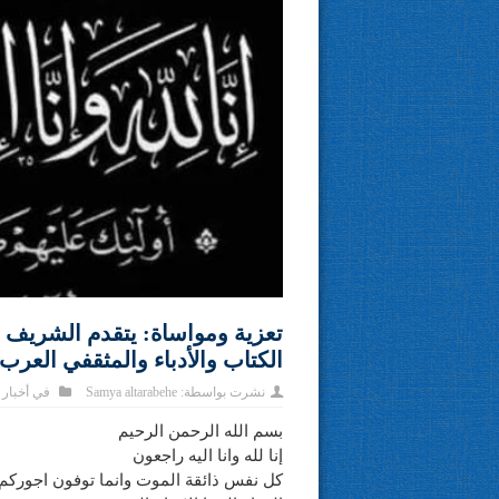
تعزية ومواساة: يتقدم الشري
الكتاب والأدباء والمثقفي العرب
نشرت بواسطة:
Samya altarabehe
في
أخبار
بسم الله الرحمن الرحيم
إنا لله وانا اليه راجعون
كل نفس ذائقة الموت وانما توفون اجوركم ي