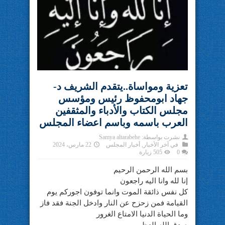
تعزية ومواساة..يتقدم الشريف د-
جهاد ابومحفوظ رئيس ومؤسس
مجلس الكتاب والأدباء والمثقفين
العرب باسمه وباسم اعضاء المجلس
نشرت بواسطة:
Samya altarabehe
في
آخر الأخبار
,
أخبار المجلس
22 مارس، 2024
0
505 زيارة
بسم الله الرحمن الرحيم
إنا لله وانا اليه راجعون
كل نفس ذائقة الموت وانما توفون اجوركم يوم
القيامة فمن زحزح عن النار وادخل الجنة فقد فاز
وما الحياة الدنيا الامتاع الغرور
صدق الله العظيم