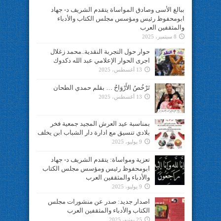
ببالغ الأسى وصادق المواساة يتقدم الشريف د- جهاد
ابومحفوظ رئيس ومؤسس مجلس الكتاب والأدباء
والمثقفين العرب
8 سبتمبر، 2025
حوار حول التجربة النقدية..محمد زغلال
اجرى الحوار الإعلامي عبد الله دكدوك
13 أغسطس، 2025
تَرْخُصُ الأَرْوَاحُ … بقلم حمدي الطحان
13 أغسطس، 2025
بمناسبة عيد العرش المجيد جمعية فخر
بلادي تنسيق مع ادارة دار الشباب ابن يخلف
9 يوليو، 2025
تعزية ومواساة: يتقدم الشريف د- جهاد
ابومحفوظ رئيس ومؤسس مجلس الكتاب
والأدباء والمثقفين العرب
9 يوليو، 2025
اصدار جديد: صدر عن منشورات مجلس
الكتاب والأدباء والمثقفين العرب
25 يونيو، 2025