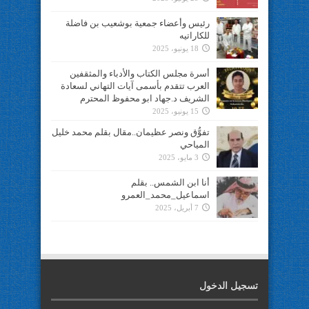
رئيس وأعضاء جمعية بوشعيب بن فاضلة
للكاراتيه
18 يونيو، 2025
أسرة مجلس الكتاب والأدباء والمثقفين
العرب تتقدم بأسمى آيات التهاني لسعادة
الشريف د.جهاد ابو محفوظ المحترم
15 يونيو، 2025
تفوُّق ونصر عظيمان..مقال بقلم محمد خليل
المياحي
3 مايو، 2025
أنا ابن الشمس.. بقلم
اسماعيل_محمد_العمرو
7 أبريل، 2025
تسجيل الدخول