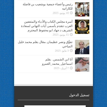
رئيس وأعضاء جمعية بوشعيب بن فاضلة
للكاراتيه
18 يونيو، 2025
أسرة مجلس الكتاب والأدباء والمثقفين
العرب تتقدم بأسمى آيات التهاني لسعادة
الشريف د.جهاد ابو محفوظ المحترم
15 يونيو، 2025
تفوُّق ونصر عظيمان..مقال بقلم محمد خليل
المياحي
3 مايو، 2025
أنا ابن الشمس.. بقلم
اسماعيل_محمد_العمرو
7 أبريل، 2025
تسجيل الدخول