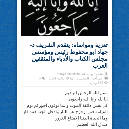
تعزية ومواساة: يتقدم الشريف د-
جهاد ابو محفوظ رئيس ومؤسس
مجلس الكتاب والأدباء والمثقفين
العرب
نشرت بواسطة:
Samya altarabehe
في
أخبار المجلس
19 يوليو، 2024
0
882 زيارة
بسم الله الرحمن الرحيم
إنا لله وانا اليه راجعون
كل نفس ذائقة الموت وانما توفون اجوركم يوم
القيامة فمن زحزح عن النار وادخل الجنة فقد فاز
وما الحياة الدنيا الامتاع الغرور
صدق الله العظيم