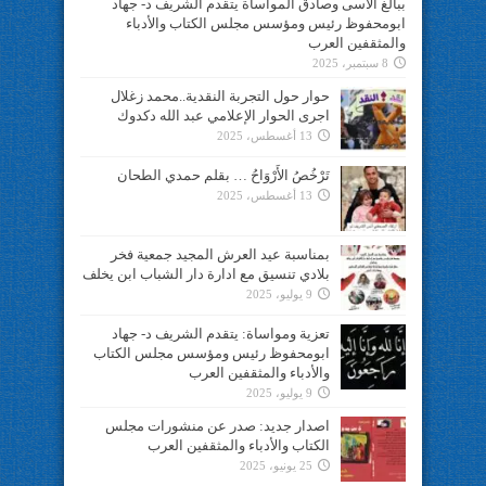
ببالغ الأسى وصادق المواساة يتقدم الشريف د- جهاد
ابومحفوظ رئيس ومؤسس مجلس الكتاب والأدباء
والمثقفين العرب
8 سبتمبر، 2025
حوار حول التجربة النقدية..محمد زغلال
اجرى الحوار الإعلامي عبد الله دكدوك
13 أغسطس، 2025
تَرْخُصُ الأَرْوَاحُ … بقلم حمدي الطحان
13 أغسطس، 2025
بمناسبة عيد العرش المجيد جمعية فخر
بلادي تنسيق مع ادارة دار الشباب ابن يخلف
9 يوليو، 2025
تعزية ومواساة: يتقدم الشريف د- جهاد
ابومحفوظ رئيس ومؤسس مجلس الكتاب
والأدباء والمثقفين العرب
9 يوليو، 2025
اصدار جديد: صدر عن منشورات مجلس
الكتاب والأدباء والمثقفين العرب
25 يونيو، 2025