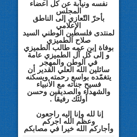
نفسه ونيابة عن كل أعضاء
المجلس
بأحرّ التّعازي
إلى الناطق
الإعلامي
لمنتدى فلسطين الوطني السيد
صلاح الطميزي
بوفاة إبن عمه
طالب الطميزي
و إلى كل آل الطميزي عامة
في الوطن والمهجر
سائلين الله العلي القدير
أن
يتغمّده بواسع رحمته ويسكنه
فسيح جناته مع الأنبياء
والشهداء والصديقين
وحسن
أولئك رفيقا .
إنا لله وإنا إليه راجعون
وعظم الله اجركم
وأجاركم الله خيرا في مصابكم