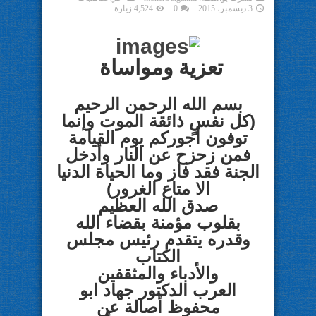
3 ديسمبر، 2015
0
4,524 زيارة
تعزية ومواساة
بسم الله الرحمن الرحيم
(كل نفسٍ ذائقة الموت وإنما
توفون أجوركم يوم القيامة
فمن زحزح عن النار وأدخل
الجنة فقد فاز وما الحياة الدنيا
الا متاع الغرور)
صدق الله العظيم
بقلوب مؤمنة بقضاء الله
وقدره يتقدم رئيس مجلس
الكتاب
والأدباء والمثقفين
العرب
الدكتور جهاد ابو
محفوظ أصالة عن