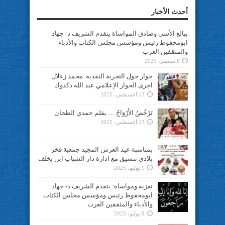
أحدث الأخبار
ببالغ الأسى وصادق المواساة يتقدم الشريف د- جهاد
ابومحفوظ رئيس ومؤسس مجلس الكتاب والأدباء
والمثقفين العرب
8 سبتمبر، 2025
حوار حول التجربة النقدية..محمد زغلال
اجرى الحوار الإعلامي عبد الله دكدوك
13 أغسطس، 2025
تَرْخُصُ الأَرْوَاحُ … بقلم حمدي الطحان
13 أغسطس، 2025
بمناسبة عيد العرش المجيد جمعية فخر
بلادي تنسيق مع ادارة دار الشباب ابن يخلف
9 يوليو، 2025
تعزية ومواساة: يتقدم الشريف د- جهاد
ابومحفوظ رئيس ومؤسس مجلس الكتاب
والأدباء والمثقفين العرب
9 يوليو، 2025