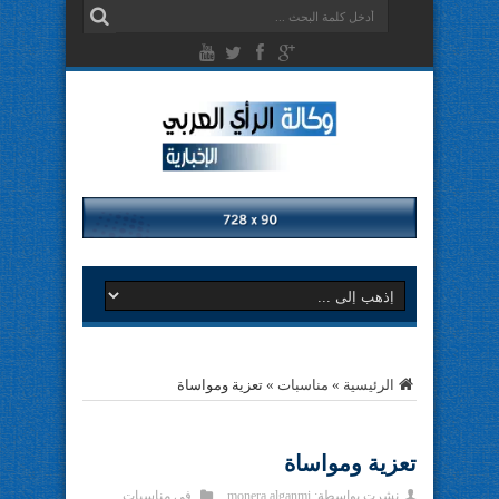
الرئيسية
»
مناسبات
»
تعزية ومواساة
تعزية ومواساة
نشرت بواسطة:
monera alganmi
في
مناسبات