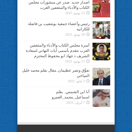
اصدار جديد: صدر عن منشورات مجلس
الكتاب والأدباء والمثقفين العرب
25 يونيو، 2025
رئيس وأعضاء جمعية بوشعيب بن فاضلة
للكاراتيه
18 يونيو، 2025
أسرة مجلس الكتاب والأدباء والمثقفين
العرب تتقدم بأسمى آيات التهاني لسعادة
الشريف د.جهاد ابو محفوظ المحترم
15 يونيو، 2025
تفوُّق ونصر عظيمان..مقال بقلم محمد خليل
المياحي
3 مايو، 2025
أنا ابن الشمس.. بقلم
اسماعيل_محمد_العمرو
7 أبريل، 2025