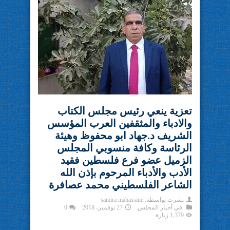
تعزية ينعي رئيس مجلس الكتاب
والادباء والمثقفين العرب المؤسس
الشريف د.جهاد ابو محفوظ وهيئة
الرئاسة وكافة منسوبي المجلس
الزميل عضو فرع فلسطين فقيد
الأدب والأدباء المرحوم بإذن الله
الشاعر الفلسطيني محمد عصافرة
نشرت بواسطة:
samira mahassine
في
أخبار المجلس
27 نوفمبر، 2018
0
1,379 زيارة