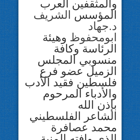
والمثقفين العرب
المؤسس
الشريف
د.جهاد
ابومحفوظ
وهيئة
الرئاسة وكافة
منسوبي المجلس
الزميل عضو فرع
فلسطين فقيد الأدب
والأدباء المرحوم
بإذن الله
الشاعر الفلسطيني
محمد عصافرة
الذي وافته المنية