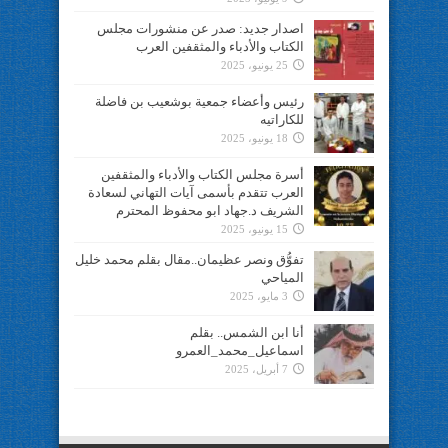
اصدار جديد: صدر عن منشورات مجلس
الكتاب والأدباء والمثقفين العرب
25 يونيو، 2025
رئيس وأعضاء جمعية بوشعيب بن فاضلة
للكاراتيه
18 يونيو، 2025
أسرة مجلس الكتاب والأدباء والمثقفين
العرب تتقدم بأسمى آيات التهاني لسعادة
الشريف د.جهاد ابو محفوظ المحترم
15 يونيو، 2025
تفوُّق ونصر عظيمان..مقال بقلم محمد خليل
المياحي
3 مايو، 2025
أنا ابن الشمس.. بقلم
اسماعيل_محمد_العمرو
7 أبريل، 2025