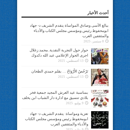
أحدث الأخبار
ببالغ الأسى وصادق المواساة يتقدم الشريف د- جهاد
ابومحفوظ رئيس ومؤسس مجلس الكتاب والأدباء
والمثقفين العرب
8 سبتمبر، 2025
حوار حول التجربة النقدية..محمد زغلال
اجرى الحوار الإعلامي عبد الله دكدوك
13 أغسطس، 2025
تَرْخُصُ الأَرْوَاحُ … بقلم حمدي الطحان
13 أغسطس، 2025
بمناسبة عيد العرش المجيد جمعية فخر
بلادي تنسيق مع ادارة دار الشباب ابن يخلف
9 يوليو، 2025
تعزية ومواساة: يتقدم الشريف د- جهاد
ابومحفوظ رئيس ومؤسس مجلس الكتاب
والأدباء والمثقفين العرب
9 يوليو، 2025