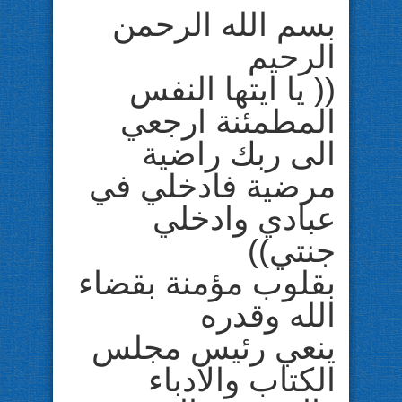
بسم الله الرحمن
الرحيم
(( يا ايتها النفس
المطمئنة ارجعي
الى ربك راضية
مرضية فادخلي في
عبادي وادخلي
جنتي))
بقلوب مؤمنة بقضاء
الله وقدره
ينعي رئيس مجلس
الكتاب والادباء