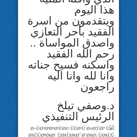
هذا اليوم
ويتقدمون من اسرة
الفقيد بأحر التعازي
واصدق المواساة ..
رحم الله الفقيد
واسكنه فسيح جناته
وانا لله وانا اليه
راجعون
د.وصفي تيلخ
الرئيس التنفيذي