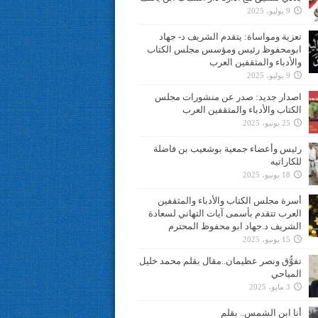
9 يوليو، 2025
تعزية ومواساة: يتقدم الشريف د- جهاد
ابومحفوظ رئيس ومؤسس مجلس الكتاب
والأدباء والمثقفين العرب
9 يوليو، 2025
اصدار جديد: صدر عن منشورات مجلس
الكتاب والأدباء والمثقفين العرب
25 يونيو، 2025
رئيس وأعضاء جمعية بوشعيب بن فاضلة
للكاراتيه
18 يونيو، 2025
أسرة مجلس الكتاب والأدباء والمثقفين
العرب تتقدم بأسمى آيات التهاني لسعادة
الشريف د.جهاد ابو محفوظ المحترم
15 يونيو، 2025
تفوُّق ونصر عظيمان..مقال بقلم محمد خليل
المياحي
3 مايو، 2025
أنا ابن الشمس.. بقلم