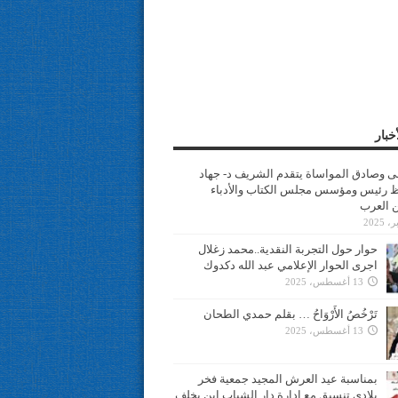
خبار
سى وصادق المواساة يتقدم الشريف د- جهاد
 رئيس ومؤسس مجلس الكتاب والأدباء
ن العرب
حوار حول التجربة النقدية..محمد زغلال
اجرى الحوار الإعلامي عبد الله دكدوك
13 أغسطس، 2025
تَرْخُصُ الأَرْوَاحُ … بقلم حمدي الطحان
13 أغسطس، 2025
بمناسبة عيد العرش المجيد جمعية فخر
بلادي تنسيق مع ادارة دار الشباب ابن يخلف