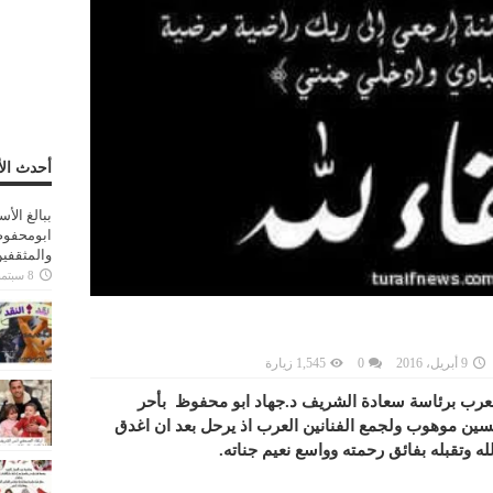
أحدث الأ
ببالغ الأ
ابومحفوظ
والمثقفي
8 سبتمبر، 2025
9 أبريل، 2016
0
1,545 زيارة
العرب برئاسة سعادة الشريف د.جهاد ابو محفوظ بأحر
حسين موهوب ولجمع الفنانين العرب اذ يرحل بعد ان اغدق
له وتقبله بفائق رحمته وواسع نعيم جناته.