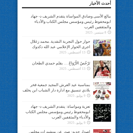
أحدث الأخبار
ببالغ الأسى وصادق المواساة يتقدم الشريف د- جهاد
ابومحفوظ رئيس ومؤسس مجلس الكتاب والأدباء
والمثقفين العرب
8 سبتمبر، 2025
حوار حول التجربة النقدية..محمد زغلال
اجرى الحوار الإعلامي عبد الله دكدوك
13 أغسطس، 2025
تَرْخُصُ الأَرْوَاحُ … بقلم حمدي الطحان
13 أغسطس، 2025
بمناسبة عيد العرش المجيد جمعية فخر
بلادي تنسيق مع ادارة دار الشباب ابن يخلف
9 يوليو، 2025
تعزية ومواساة: يتقدم الشريف د- جهاد
ابومحفوظ رئيس ومؤسس مجلس الكتاب
والأدباء والمثقفين العرب
9 يوليو، 2025
اصدار جديد: صدر عن منشورات مجلس