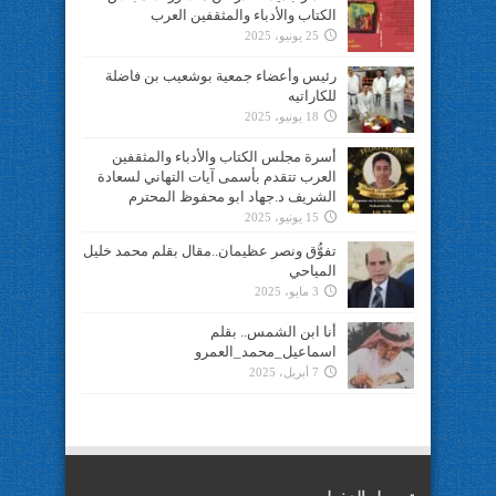
الكتاب والأدباء والمثقفين العرب
25 يونيو، 2025
رئيس وأعضاء جمعية بوشعيب بن فاضلة
للكاراتيه
18 يونيو، 2025
أسرة مجلس الكتاب والأدباء والمثقفين
العرب تتقدم بأسمى آيات التهاني لسعادة
الشريف د.جهاد ابو محفوظ المحترم
15 يونيو، 2025
تفوُّق ونصر عظيمان..مقال بقلم محمد خليل
المياحي
3 مايو، 2025
أنا ابن الشمس.. بقلم
اسماعيل_محمد_العمرو
7 أبريل، 2025