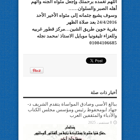
اللهم تغمده برحمتك وإجعل مثواه الجنه وألهم
أهله الصبر والسلوان……
وسوف يشيع جثمانه إلى مثواه الأخير الأحد
24/4/2016 بعد صلاة الظهر
بقرية حوين طريق الشين…مركز قطور غربيه
وللعزاء تليفونيا موبايل الاستاذ /محمد نجله
01004106685
أخبار ذات صلة
ببالغ الأسى وصادق المواساة يتقدم الشريف د-
جهاد ابومحفوظ رئيس ومؤسس مجلس الكتاب
والأدباء والمثقفين العرب
8 سبتمبر، 2025