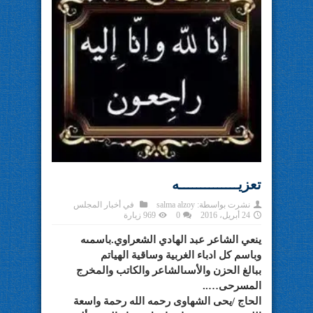
تعزيــــــــــــــه
نشرت بواسطة:
salma alzoy
في
أخبار المجلس
24 أبريل، 2016
0
969 زيارة
ينعي الشاعر عبد الهادي الشعراوي.باسمىه
وباسم كل ادباء الغربية وساقية الهياتم
ببالغ الحزن والأسىالشاعر والكاتب والمخرج
المسرحى…..
الحاج /يحى الشهاوى رحمه الله رحمة واسعة