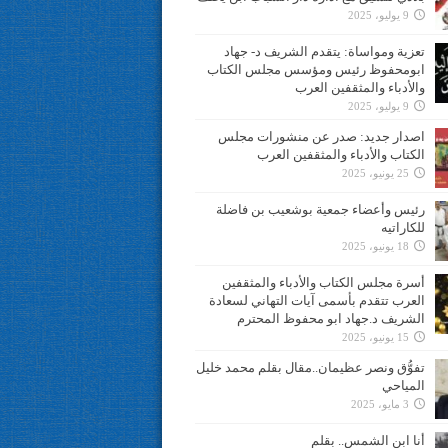
9 يوليو، 2025
تعزية ومواساة: يتقدم الشريف د- جهاد
ابومحفوظ رئيس ومؤسس مجلس الكتاب
والأدباء والمثقفين العرب
9 يوليو، 2025
اصدار جديد: صدر عن منشورات مجلس
الكتاب والأدباء والمثقفين العرب
25 يونيو، 2025
رئيس وأعضاء جمعية بوشعيب بن فاضلة
للكاراتيه
18 يونيو، 2025
أسرة مجلس الكتاب والأدباء والمثقفين
العرب تتقدم بأسمى آيات التهاني لسعادة
الشريف د.جهاد ابو محفوظ المحترم
15 يونيو، 2025
تفوُّق ونصر عظيمان..مقال بقلم محمد خليل
المياحي
3 مايو، 2025
أنا ابن الشمس.. بقلم