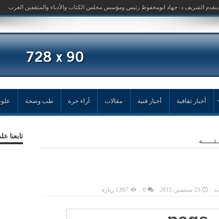
أخبار ثقافية
أخبار فنية
مقالات
آراء حرة
طب وصحة
علوم
تابعنا ع
ــئــــــة
ت
23 سبتمبر، 2015
0
1,867 زيارة