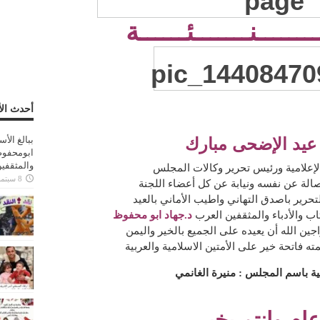
ـــــــنـــــــئــــــة
أحدث الأ
 عيد الإضحى مبارك
ببالغ الأ
ابومحفوظ
والمثقفي
لإعلامية ورئيس تحرير وكالات المجلس
8 سبتمبر، 2025
الة عن نفسه ونيابة عن كل أعضاء اللجنة
تحرير باصدق التهاني واطيب الأماني بالعيد
ب والأدباء والمثقفين العرب
د.جهاد ابو محفوظ
ين الله أن يعيده على الجميع بالخير واليمن
مته فاتحة خير على الأمتين الاسلامية والعربية
مية باسم المجلس : منيرة الغانمي
ام وانتم بخير