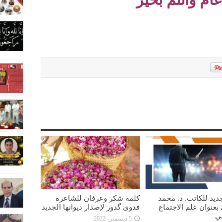
ديد للكاتب. د. محمد
كلمة شكر وعرفان للشاعرة
بعنوان علم الاجتماع
فدوى گدور لإصدار ديوانها الجديد
ي
5 ديسمبر، 2022