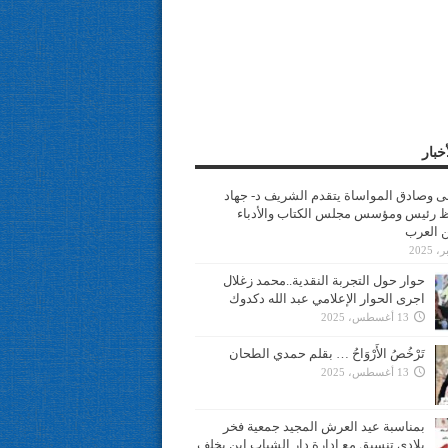
خبار
سى وصادق المواساة يتقدم الشريف د- جهاد
 رئيس ومؤسس مجلس الكتاب والأدباء
ن العرب
حوار حول التجربة النقدية..محمد زغلال
اجرى الحوار الإعلامي عبد الله دكدوك
13 أغسطس، 2025
تَرْخُصُ الأَرْوَاحُ … بقلم حمدي الطحان
13 أغسطس، 2025
بمناسبة عيد العرش المجيد جمعية فخر
بلادي تنسيق مع ادارة دار الشباب ابن يخلف