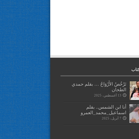
تاب
تَرْخُصُ الأَرْوَاحُ … بقلم حمدي
الطحان
13 أغسطس، 2025
أنا ابن الشمس.. بقلم
اسماعيل_محمد_العمرو
7 أبريل، 2025