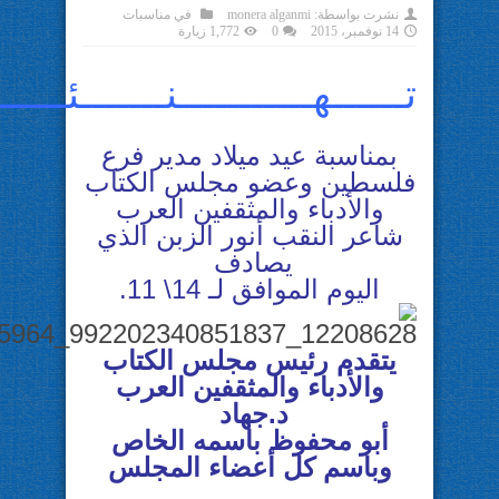
نشرت بواسطة:
monera alganmi
في
مناسبات
14 نوفمبر، 2015
0
1,772 زيارة
تــــــهـــــــــــنـــــــئــــــ
بمناسبة عيد ميلاد مدير فرع
فلسطين وعضو مجلس الكتاب
والأدباء والمثقفين العرب
شاعر النقب أنور الزبن الذي
يصادف
اليوم الموافق لـ 14\ 11.
يتقدم رئيس مجلس الكتاب
والأدباء والمثقفين العرب
د.جهاد
أبو محفوظ باسمه الخاص
وباسم كل أعضاء المجلس