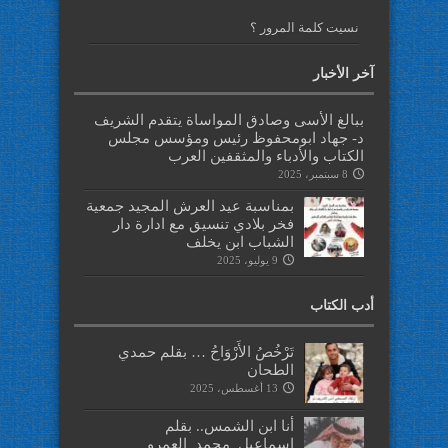
نسيت كلمة المرور ؟
آخر الأخبار
ببالغ الأسى وصادق المواساة يتقدم الشريف
د- جهاد ابومحفوظ رئيس ومؤسس مجلس
الكتاب والأدباء والمثقفين العرب
8 سبتمبر، 2025
بمناسبة عيد العرش المجيد جمعية
فخر بلادي تنسيق مع ادارة دار
الشباب ابن يخلف
9 يوليو، 2025
أدب الكتاب
تَرْخُصُ الأَرْوَاحُ … بقلم حمدي
الطحان
13 أغسطس، 2025
أنا ابن الشمس.. بقلم
اسماعيل_محمد_العمرو