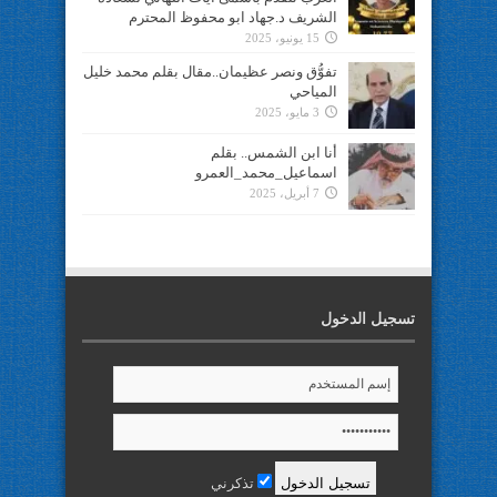
الشريف د.جهاد ابو محفوظ المحترم
15 يونيو، 2025
تفوُّق ونصر عظيمان..مقال بقلم محمد خليل
المياحي
3 مايو، 2025
أنا ابن الشمس.. بقلم
اسماعيل_محمد_العمرو
7 أبريل، 2025
تسجيل الدخول
تذكرني