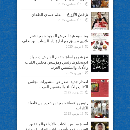
13 أغسطس، 2025
تَرْخُصُ الأَرْوَاحُ … بقلم حمدي الطحان
13 أغسطس، 2025
بمناسبة عيد العرش المجيد جمعية فخر
بلادي تنسيق مع ادارة دار الشباب ابن يخلف
9 يوليو، 2025
تعزية ومواساة: يتقدم الشريف د- جهاد
ابومحفوظ رئيس ومؤسس مجلس الكتاب
والأدباء والمثقفين العرب
9 يوليو، 2025
اصدار جديد: صدر عن منشورات مجلس
الكتاب والأدباء والمثقفين العرب
25 يونيو، 2025
رئيس وأعضاء جمعية بوشعيب بن فاضلة
للكاراتيه
18 يونيو، 2025
أسرة مجلس الكتاب والأدباء والمثقفين
العرب تتقدم بأسمى آيات التهاني لسعادة