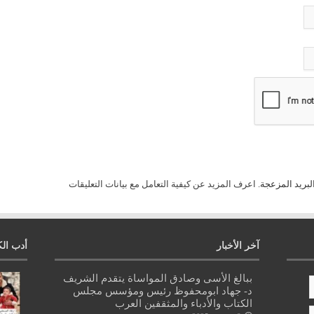
لبريد المزعجة.
اعرف المزيد عن كيفية التعامل مع بيانات التعليقات
آخر الأخبار
أدب الك
ببالغ الأسى وصادق المواساة يتقدم الشريف
د- جهاد ابومحفوظ رئيس ومؤسس مجلس
الكتاب والأدباء والمثقفين العرب