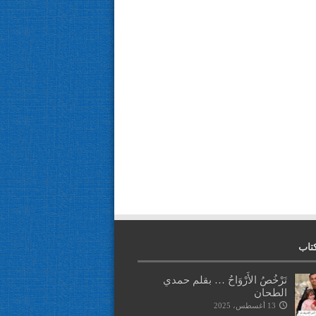
تاب
تَرْخُصُ الأَرْوَاحُ … بقلم حمدي
الطحان
13 أغسطس، 2025