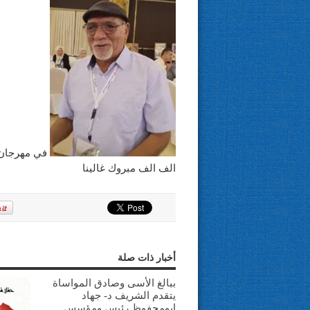
في مهرجان ا
الف الف مبروك غالينا
أخبار ذات صلة
ببالغ الأسى وصادق المواساة
يتقدم الشريف د- جهاد
ابومحفوظ رئيس ومؤسس