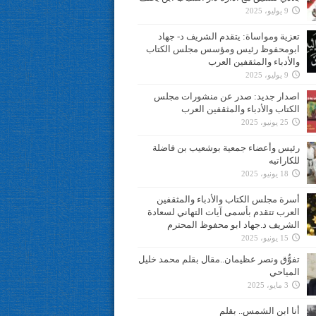
9 يوليو، 2025
تعزية ومواساة: يتقدم الشريف د- جهاد
ابومحفوظ رئيس ومؤسس مجلس الكتاب
والأدباء والمثقفين العرب
9 يوليو، 2025
اصدار جديد: صدر عن منشورات مجلس
الكتاب والأدباء والمثقفين العرب
25 يونيو، 2025
رئيس وأعضاء جمعية بوشعيب بن فاضلة
للكاراتيه
18 يونيو، 2025
أسرة مجلس الكتاب والأدباء والمثقفين
العرب تتقدم بأسمى آيات التهاني لسعادة
الشريف د.جهاد ابو محفوظ المحترم
15 يونيو، 2025
تفوُّق ونصر عظيمان..مقال بقلم محمد خليل
المياحي
3 مايو، 2025
أنا ابن الشمس.. بقلم