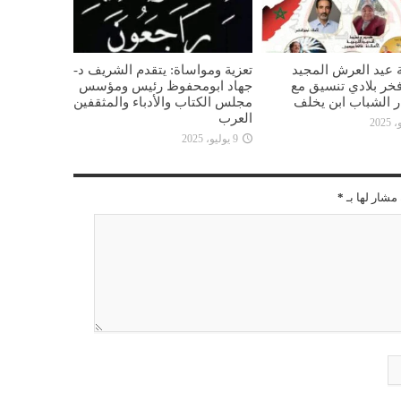
 عيد العرش المجيد
تعزية ومواساة: يتقدم الشريف د-
خر بلادي تنسيق مع
جهاد ابومحفوظ رئيس ومؤسس
ار الشباب ابن يخلف
مجلس الكتاب والأدباء والمثقفين
العرب
9 يوليو، 2025
مشار لها بـ
*