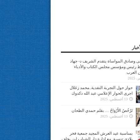
خبار
سى وصادق المواساة يتقدم الشريف د- جهاد
 رئيس ومؤسس مجلس الكتاب والأدباء
ن العرب
حوار حول التجربة النقدية..محمد زغلال
اجرى الحوار الإعلامي عبد الله دكدوك
13 أغسطس، 2025
تَرْخُصُ الأَرْوَاحُ … بقلم حمدي الطحان
13 أغسطس، 2025
بمناسبة عيد العرش المجيد جمعية فخر
بلادي تنسيق مع ادارة دار الشباب ابن يخلف