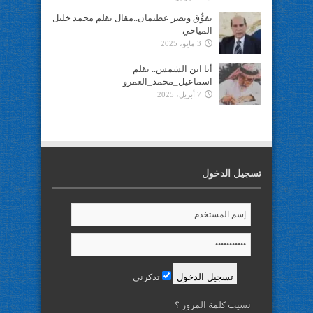
تفوُّق ونصر عظيمان..مقال بقلم محمد خليل
المياحي
3 مايو، 2025
أنا ابن الشمس.. بقلم
اسماعيل_محمد_العمرو
7 أبريل، 2025
تسجيل الدخول
تذكرني
نسيت كلمة المرور ؟