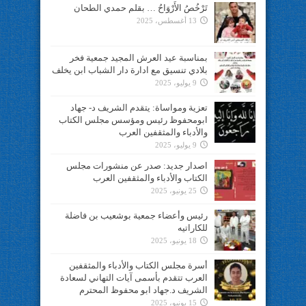
تَرْخُصُ الأَرْوَاحُ … بقلم حمدي الطحان
13 أغسطس، 2025
بمناسبة عيد العرش المجيد جمعية فخر
بلادي تنسيق مع ادارة دار الشباب ابن يخلف
9 يوليو، 2025
تعزية ومواساة: يتقدم الشريف د- جهاد
ابومحفوظ رئيس ومؤسس مجلس الكتاب
والأدباء والمثقفين العرب
9 يوليو، 2025
اصدار جديد: صدر عن منشورات مجلس
الكتاب والأدباء والمثقفين العرب
25 يونيو، 2025
رئيس وأعضاء جمعية بوشعيب بن فاضلة
للكاراتيه
18 يونيو، 2025
أسرة مجلس الكتاب والأدباء والمثقفين
العرب تتقدم بأسمى آيات التهاني لسعادة
الشريف د.جهاد ابو محفوظ المحترم
15 يونيو، 2025