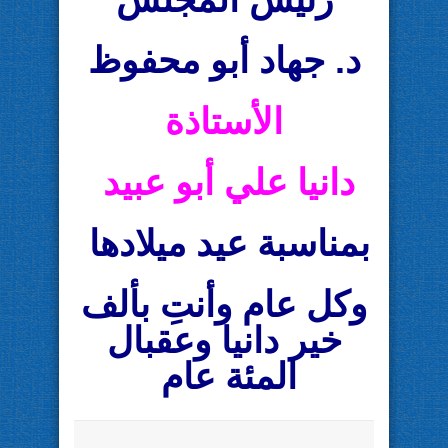
د. جهاد أبو محفوظ
الأستاذة
دانيا علي أبو عبيد
بمناسبة عيد ميلادها
وكل عام وأنتِ بألف
خير دانيا وعقبال
المئة عام