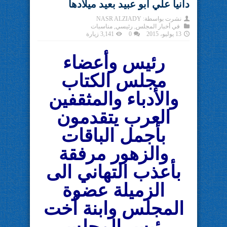
دانيا علي أبو عبيد بعيد ميلادها
نشرت بواسطة:
NASR ALZIADY
في
أخبار المجلس
,
رئيسي
,
مناسبات
13 يوليو، 2015
0
3,141 زيارة
رئيس وأعضاء
مجلس الكتاب
والأدباء والمثقفين
العرب يتقدمون
بأجمل الباقات
والزهور مرفقة
بأعذب التهاني الى
الزميلة عضوة
المجلس وابنة أخت
رئيس المجلس