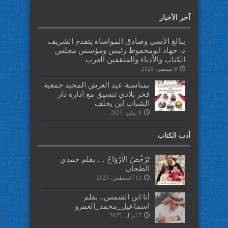
آخر الأخبار
ببالغ الأسى وصادق المواساة يتقدم الشريف
د- جهاد ابومحفوظ رئيس ومؤسس مجلس
الكتاب والأدباء والمثقفين العرب
8 سبتمبر، 2025
بمناسبة عيد العرش المجيد جمعية
فخر بلادي تنسيق مع ادارة دار
الشباب ابن يخلف
9 يوليو، 2025
أدب الكتاب
تَرْخُصُ الأَرْوَاحُ … بقلم حمدي
الطحان
13 أغسطس، 2025
أنا ابن الشمس.. بقلم
اسماعيل_محمد_العمرو
7 أبريل، 2025