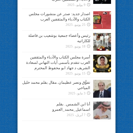
9 يوليو، 2025
اصدار جديد: صدر عن منشورات مجلس
الكتاب والأدباء والمثقفين العرب
25 يونيو، 2025
رئيس وأعضاء جمعية بوشعيب بن فاضلة
للكاراتيه
18 يونيو، 2025
أسرة مجلس الكتاب والأدباء والمثقفين
العرب تتقدم بأسمى آيات التهاني لسعادة
الشريف د.جهاد ابو محفوظ المحترم
15 يونيو، 2025
تفوُّق ونصر عظيمان..مقال بقلم محمد خليل
المياحي
3 مايو، 2025
أنا ابن الشمس.. بقلم
اسماعيل_محمد_العمرو
7 أبريل، 2025