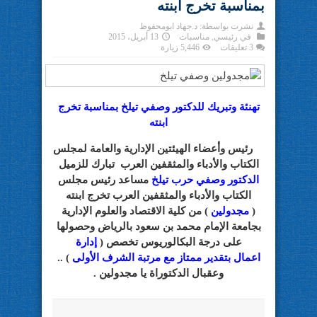
بمناسبة تخرج ابنته
نشرت بواسطة:
د.جهاد ابومحفوظ
في
رئيسي
,
مناسبات
13 أبريل، 2015
3 تعليقات
5,446 زيارة
تهنئة وتبريك للدكتور وصفي تيلخ بمناسبة تخرج
ابنته
رئيس وأعضاء الهيئتين الإدارية والعامة لمجلس
الكتاب والأدباء والمثقفين العرب تبارك للزميل
الدكتور وصفي حرب تيلخ
مساعد رئيس مجلس
الكتاب والأدباء والمثقفين العرب تخرج ابنته
(
مجدولين
) من كلية اﻻقتصاد والعلوم الإدارية
بجامعة الإمام محمد بن سعود بالرياض وحصولها
على درجة البكالوريوس تخصص (
إدارة
اعمال بتقدير ممتاز مع مرتبة الشرف الأولى
) ..
وعقبال الدكتوراة يا مجدولين .