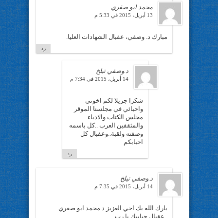
محمد ابو صقري
13 أبريل، 2015 في 5:33 م
مبارك د. وصفي، عقبال الشهادات العليا.
رد
د.وصفي تيلخ
14 أبريل، 2015 في 7:34 م
شكرا جزيلا لكم اخوتي
واحبائي في مجلسنا الموقر
مجلس الكتاب والادباء
والمثقفين العرب ..كل باسمه
وصفته ولقبة..وعقبال كل
احبابكم
رد
د.وصفي تيلخ
14 أبريل، 2015 في 7:35 م
بارك الله بك اخي العزيز د.محمد ابو صقري
..عقبال حبايبك يا رب