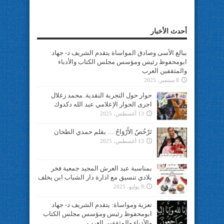
أحدث الأخبار
ببالغ الأسى وصادق المواساة يتقدم الشريف د- جهاد
ابومحفوظ رئيس ومؤسس مجلس الكتاب والأدباء
والمثقفين العرب
8 سبتمبر، 2025
حوار حول التجربة النقدية..محمد زغلال
اجرى الحوار الإعلامي عبد الله دكدوك
13 أغسطس، 2025
تَرْخُصُ الأَرْوَاحُ … بقلم حمدي الطحان
13 أغسطس، 2025
بمناسبة عيد العرش المجيد جمعية فخر
بلادي تنسيق مع ادارة دار الشباب ابن يخلف
9 يوليو، 2025
تعزية ومواساة: يتقدم الشريف د- جهاد
ابومحفوظ رئيس ومؤسس مجلس الكتاب
والأدباء والمثقفين العرب