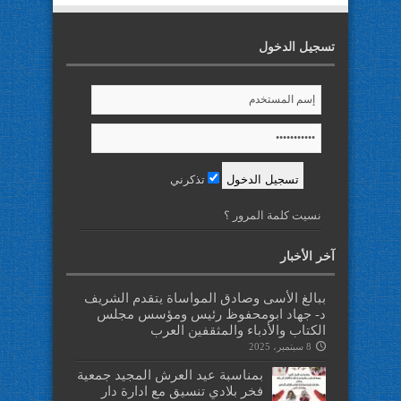
تسجيل الدخول
تذكرني
نسيت كلمة المرور ؟
آخر الأخبار
ببالغ الأسى وصادق المواساة يتقدم الشريف
د- جهاد ابومحفوظ رئيس ومؤسس مجلس
الكتاب والأدباء والمثقفين العرب
8 سبتمبر، 2025
بمناسبة عيد العرش المجيد جمعية
فخر بلادي تنسيق مع ادارة دار