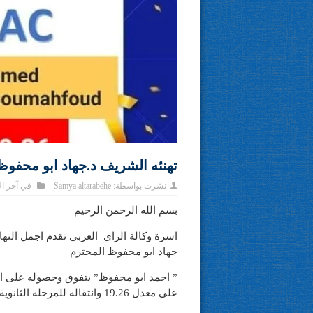
تهنئه الشريف د.جهاد ابو محفوظ
نشرت بواسطة:
Samya altarabehe
في
آخر ال
بسم الله الرحمن الرحيم
اسرة وكالة الراي العربي تقدم اجمل الته
جهاد ابو محفوظ المحترم
” احمد ابو محفوظ” بتفوق وحصوله على المر
على معدل 19.26 وانتقاله للمرحلة الثانوية