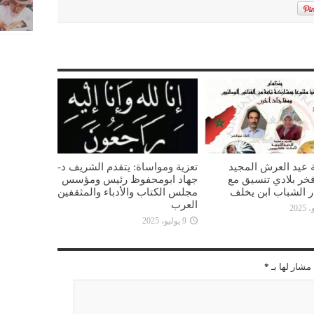
 عيد العرش المجيد
تعزية ومواساة: يتقدم الشريف د-
خر بلادي تنسيق مع
جهاد ابومحفوظ رئيس ومؤسس
ار الشباب ابن يخلف
مجلس الكتاب والأدباء والمثقفين
العرب
9 يوليو، 2025
مشار لها بـ
*