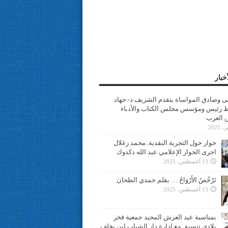
خبار
سى وصادق المواساة يتقدم الشريف د- جهاد
 رئيس ومؤسس مجلس الكتاب والأدباء
ن العرب
حوار حول التجربة النقدية..محمد زغلال
اجرى الحوار الإعلامي عبد الله دكدوك
13 أغسطس، 2025
تَرْخُصُ الأَرْوَاحُ … بقلم حمدي الطحان
13 أغسطس، 2025
بمناسبة عيد العرش المجيد جمعية فخر
بلادي تنسيق مع ادارة دار الشباب ابن يخلف