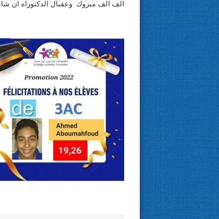
الف الف مبروك وعقبال الدكتوراه ان شاء