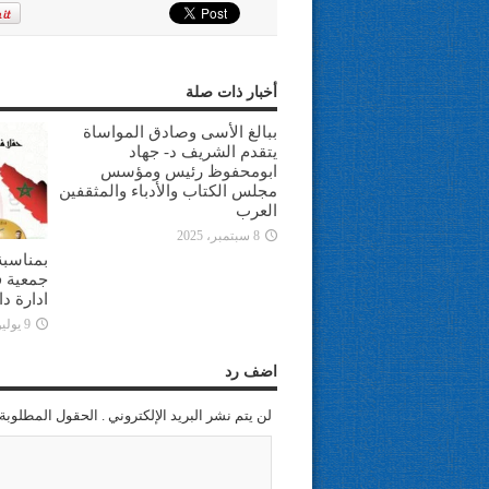
أخبار ذات صلة
ببالغ الأسى وصادق المواساة
يتقدم الشريف د- جهاد
ابومحفوظ رئيس ومؤسس
مجلس الكتاب والأدباء والمثقفين
العرب
8 سبتمبر، 2025
بمناسبة
جمعية ف
ادارة د
9 يوليو، 2025
اضف رد
لن يتم نشر البريد الإلكتروني . الحقول المطلوبة 