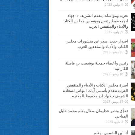
9 يوليو، 2025
تعزية ومواساة: يتقدم الشريف د- جهاد
ابومحفوظ رئيس ومؤسس مجلس الكتاب
والأدباء والمثقفين العرب
9 يوليو، 2025
اصدار جديد: صدر عن منشورات مجلس
الكتاب والأدباء والمثقفين العرب
25 يونيو، 2025
رئيس وأعضاء جمعية بوشعيب بن فاضلة
للكاراتيه
18 يونيو، 2025
أسرة مجلس الكتاب والأدباء والمثقفين
العرب تتقدم بأسمى آيات التهاني لسعادة
الشريف د.جهاد ابو محفوظ المحترم
15 يونيو، 2025
تفوُّق ونصر عظيمان..مقال بقلم محمد خليل
المياحي
3 مايو، 2025
أنا ابن الشمس.. بقلم