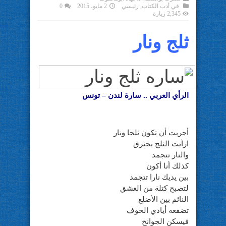
في
أدب الكتاب
,
رئيسي
2 مايو، 2015
0
2,345 زيارة
ثلج ونار
الرأي العربي .. سارة لندن – تونس
أجربت أن تكون ثلجا ونار
ارأيت الثلج يحترق
والنار تتجمد
كذلك أنا أكون
بين يديك نارا تتجمد
لتصبح كتلة من العشق
النائم بين الأضلع
تضفعه أيادي الخوف
فيسكن الجوانح