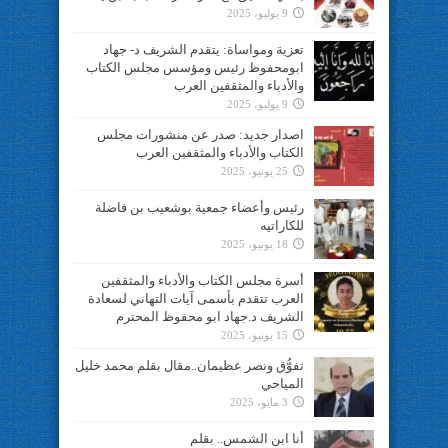
9 يوليو، 2025
تعزية ومواساة: يتقدم الشريف د- جهاد
ابومحفوظ رئيس ومؤسس مجلس الكتاب
والأدباء والمثقفين العرب
9 يوليو، 2025
اصدار جديد: صدر عن منشورات مجلس
الكتاب والأدباء والمثقفين العرب
25 يونيو، 2025
رئيس وأعضاء جمعية بوشعيب بن فاضلة
للكاراتيه
18 يونيو، 2025
أسرة مجلس الكتاب والأدباء والمثقفين
العرب تتقدم بأسمى آيات التهاني لسعادة
الشريف د.جهاد ابو محفوظ المحترم
15 يونيو، 2025
تفوُّق ونصر عظيمان..مقال بقلم محمد خليل
المياحي
3 مايو، 2025
أنا ابن الشمس.. بقلم