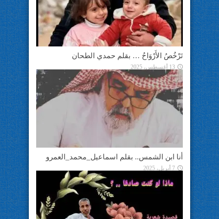
تَرْخُصُ الأَرْوَاحُ … بقلم حمدي الطحان
13 أغسطس، 2025
أنا ابن الشمس.. بقلم اسماعيل_محمد_العمرو
7 أبريل، 2025