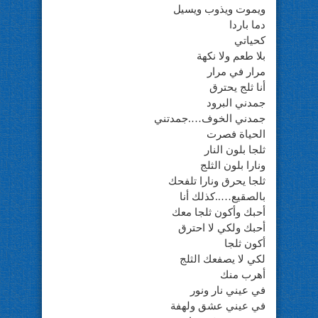
ويموت ويذوب ويسيل
دما باردا
كحياتي
بلا طعم ولا نكهة
مرار في مرار
أنا ثلج يحترق
جمدني البرود
جمدني الخوف….جمدتني
الحياة فصرت
ثلجا بلون النار
ونارا بلون الثلج
ثلجا يحرق ونارا تلفحك
بالصقيع…..كذلك أنا
أحبك وأكون ثلجا معك
أحبك ولكي لا احترق
أكون ثلجا
لكي لا يصفعك الثلج
أهرب منك
في عيني نار ونور
في عيني عشق ولهفة