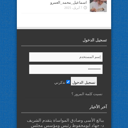
اسماعيل_محمد_العمرو
7 أبريل، 2025
تسجيل الدخول
تذكرني
نسيت كلمة المرور ؟
آخر الأخبار
ببالغ الأسى وصادق المواساة يتقدم الشريف
د- جهاد ابومحفوظ رئيس ومؤسس مجلس