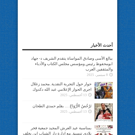
أحدث الأخبار
ببالغ الأسى وصادق المواساة يتقدم الشريف د- جهاد
ابومحفوظ رئيس ومؤسس مجلس الكتاب والأدباء
والمثقفين العرب
8 سبتمبر، 2025
حوار حول التجربة النقدية..محمد زغلال
اجرى الحوار الإعلامي عبد الله دكدوك
13 أغسطس، 2025
تَرْخُصُ الأَرْوَاحُ … بقلم حمدي الطحان
13 أغسطس، 2025
بمناسبة عيد العرش المجيد جمعية فخر
بلادي تنسيق مع ادارة دار الشباب ابن يخلف