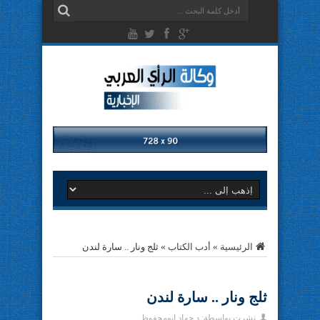
الرئيسية
»
أدب الكتاب
»
ثلج ونار .. سارة لندن
ثلج ونار .. سارة لندن
نشرت بواسطة:
د.جهاد ابومحفوظ