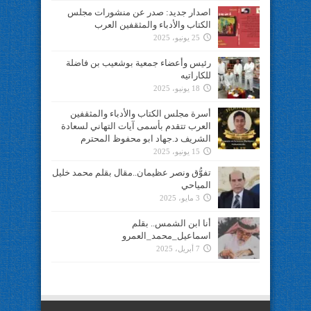
اصدار جديد: صدر عن منشورات مجلس
الكتاب والأدباء والمثقفين العرب
25 يونيو، 2025
رئيس وأعضاء جمعية بوشعيب بن فاضلة
للكاراتيه
18 يونيو، 2025
أسرة مجلس الكتاب والأدباء والمثقفين
العرب تتقدم بأسمى آيات التهاني لسعادة
الشريف د.جهاد ابو محفوظ المحترم
15 يونيو، 2025
تفوُّق ونصر عظيمان..مقال بقلم محمد خليل
المياحي
3 مايو، 2025
أنا ابن الشمس.. بقلم
اسماعيل_محمد_العمرو
7 أبريل، 2025