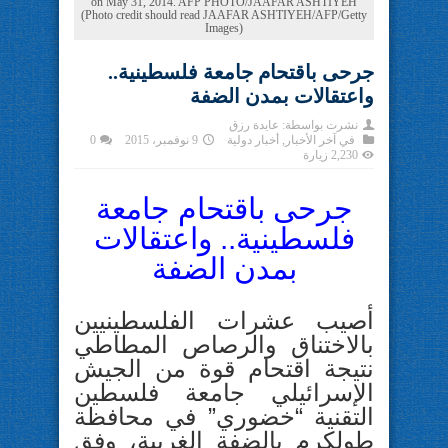
on May 31, 2014. AFP PHOTO/JAAFAR ASHTIYEH
(Photo credit should read JAAFAR ASHTIYEH/AFP/Getty
Images)
جرحى باقتحام جامعة فلسطينية..
واعتقالات بمدن الضفة
نشرت بواسطة:
عايدة رزق
في
آخر الأخبار
,
أخبار دولية
9 نوفمبر، 2015
0
2,230 زيارة
جرحى باقتحام جامعة
فلسطينية.. واعتقالات
بمدن الضفة
أصيب عشرات الفلسطينيين
بالاختناق والرصاص المطاطي
نتيجة اقتحام قوة من الجيش
الإسرائيلي جامعة فلسطين
التقنية “خضوري” في محافظة
طولكرم بالضفة الغربية، وفق