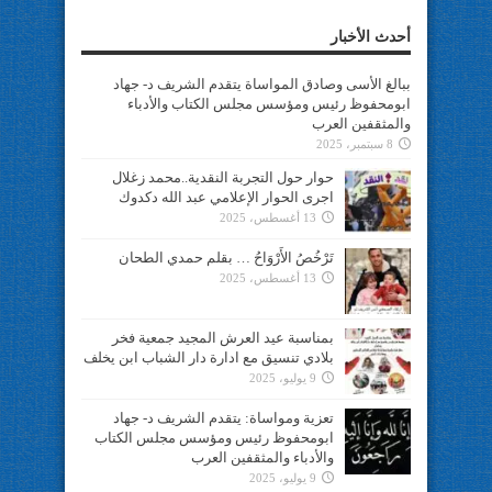
أحدث الأخبار
ببالغ الأسى وصادق المواساة يتقدم الشريف د- جهاد
ابومحفوظ رئيس ومؤسس مجلس الكتاب والأدباء
والمثقفين العرب
8 سبتمبر، 2025
حوار حول التجربة النقدية..محمد زغلال
اجرى الحوار الإعلامي عبد الله دكدوك
13 أغسطس، 2025
تَرْخُصُ الأَرْوَاحُ … بقلم حمدي الطحان
13 أغسطس، 2025
بمناسبة عيد العرش المجيد جمعية فخر
بلادي تنسيق مع ادارة دار الشباب ابن يخلف
9 يوليو، 2025
تعزية ومواساة: يتقدم الشريف د- جهاد
ابومحفوظ رئيس ومؤسس مجلس الكتاب
والأدباء والمثقفين العرب
9 يوليو، 2025