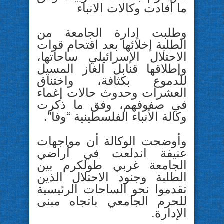
ما أفادت وكالات الانباء
وطلبت إدارة الجامعة من
الطلبة إخلائها بعد اقتحام قوات
الاحتلال الإسرائيلي ساحاتها،
وإطلاقها قنابل الغاز المسيل
للدموع بكثافة، واختناق
العشرات وحدوث حالات إغماء
في صفوفهم، وفق ما ذكرت
وكالة الأنباء الفلسطينية “وفا”.
وأوضحت الوكالة أن مواجهات
عنيفة اندلعت في أراضي
الجامعة غربي طولكرم بين
الطلبة وجنود الاحتلال الذين
تقدموا نحو الساحات الرئيسية
للحرم الجامعي باتجاه مبنى
الإدارة.