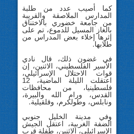
كما أصيب عدد من طلبة
المدارس الملاصقة والقريبة
من جامعة خضوري بالاختناق
بالغاز المسيل للدموع، تم على
إثرها إخلاء بعض المدراس من
طلابها.
في غضون ذلك، قال نادي
الأسير الفلسطيني، الاثنين، إن
قوات الاحتلال الإسرائيلي،
اعتقلت الليلة الماضية، 12
فلسطينيا، من محافظات
القدس، ورام الله والبيرة،
ونابلس، وطولكرم، وقلقيلية.
وفي مدينة الخليل جنوبي
الضفة الغربية، اعتقل الجيش
الإسرائيلي، الاثنين، طفلة قرب