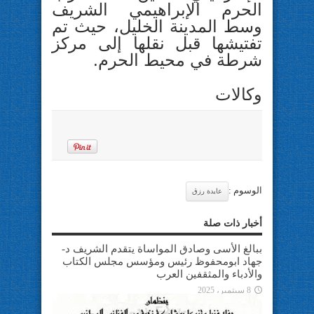
الحرم الإبراهيمي الشريف
وسط المدينة الخليل، حيث تم
تفتيشها قبل نقلها إلى مركز
شرطة في محيط الحرم.
وكالات
الوسوم :
عايدة رزق
أخبار ذات صلة
ببالغ الأسى وصادق المواساة يتقدم الشريف د-
جهاد ابومحفوظ رئيس ومؤسس مجلس الكتاب
والأدباء والمثقفين العرب
8 سبتمبر، 2025