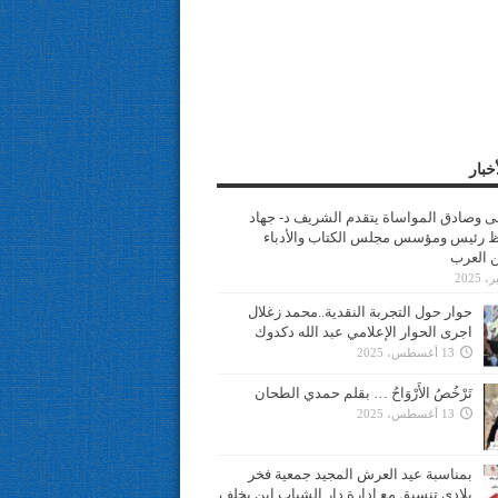
خبار
سى وصادق المواساة يتقدم الشريف د- جهاد
 رئيس ومؤسس مجلس الكتاب والأدباء
ن العرب
حوار حول التجربة النقدية..محمد زغلال
اجرى الحوار الإعلامي عبد الله دكدوك
13 أغسطس، 2025
تَرْخُصُ الأَرْوَاحُ … بقلم حمدي الطحان
13 أغسطس، 2025
بمناسبة عيد العرش المجيد جمعية فخر
بلادي تنسيق مع ادارة دار الشباب ابن يخلف