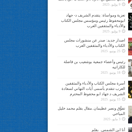
9 يوليو، 2025
تعزية ومواساة: يتقدم الشريف د- جهاد
ابومحفوظ رئيس ومؤسس مجلس الكتاب
والأدباء والمثقفين العرب
9 يوليو، 2025
اصدار جديد: صدر عن منشورات مجلس
الكتاب والأدباء والمثقفين العرب
25 يونيو، 2025
رئيس وأعضاء جمعية بوشعيب بن فاضلة
للكاراتيه
18 يونيو، 2025
أسرة مجلس الكتاب والأدباء والمثقفين
العرب تتقدم بأسمى آيات التهاني لسعادة
الشريف د.جهاد ابو محفوظ المحترم
15 يونيو، 2025
تفوُّق ونصر عظيمان..مقال بقلم محمد خليل
المياحي
3 مايو، 2025
أنا ابن الشمس.. بقلم