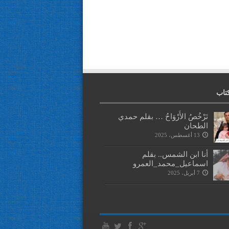
تاب
تَرْخُصُ الأَرْوَاحُ … بقلم حمدي
الطحان
13 أغسطس، 2025
أنا ابن الشمس.. بقلم
اسماعيل_محمد_العمرو
7 أبريل، 2025