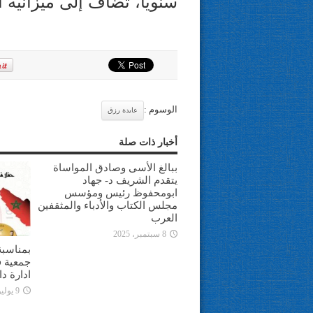
سنويا، تضاف إلى ميزانية ال
الوسوم :
عايدة رزق
أخبار ذات صلة
ببالغ الأسى وصادق المواساة
يتقدم الشريف د- جهاد
ابومحفوظ رئيس ومؤسس
مجلس الكتاب والأدباء والمثقفين
العرب
8 سبتمبر، 2025
بمناسبة
جمعية ف
ادارة د
9 يوليو، 2025