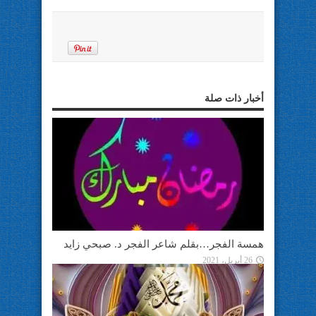
أخبار ذات صلة
همسة الفجر…بقلم شاعر الفجر د. صبحي زايد
26 أبريل، 2021