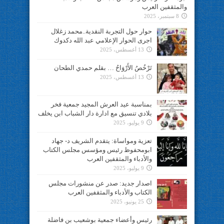
والمثقفين العرب
8 سبتمبر، 2025
حوار حول التجربة النقدية..محمد زغلال
اجرى الحوار الإعلامي عبد الله دكدوك
13 أغسطس، 2025
تَرْخُصُ الأَرْوَاحُ … بقلم حمدي الطحان
13 أغسطس، 2025
بمناسبة عيد العرش المجيد جمعية فخر
بلادي تنسيق مع ادارة دار الشباب ابن يخلف
9 يوليو، 2025
تعزية ومواساة: يتقدم الشريف د- جهاد
ابومحفوظ رئيس ومؤسس مجلس الكتاب
والأدباء والمثقفين العرب
9 يوليو، 2025
اصدار جديد: صدر عن منشورات مجلس
الكتاب والأدباء والمثقفين العرب
25 يونيو، 2025
رئيس وأعضاء جمعية بوشعيب بن فاضلة