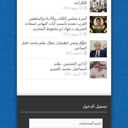
للكاراتيه
18 يونيو، 2025
أسرة مجلس الكتاب والأدباء والمثقفين
العرب تتقدم بأسمى آيات التهاني لسعادة
الشريف د.جهاد ابو محفوظ المحترم
15 يونيو، 2025
تفوُّق ونصر عظيمان..مقال بقلم محمد خليل
المياحي
3 مايو، 2025
أنا ابن الشمس.. بقلم
اسماعيل_محمد_العمرو
7 أبريل، 2025
تسجيل الدخول