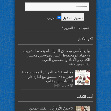
تذكرني
نسيت كلمة المرور ؟
آخر الأخبار
ببالغ الأسى وصادق المواساة يتقدم الشريف
د- جهاد ابومحفوظ رئيس ومؤسس مجلس
الكتاب والأدباء والمثقفين العرب
8 سبتمبر، 2025
بمناسبة عيد العرش المجيد جمعية
فخر بلادي تنسيق مع ادارة دار
الشباب ابن يخلف
9 يوليو، 2025
أدب الكتاب
تَرْخُصُ الأَرْوَاحُ … بقلم حمدي