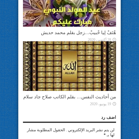
هْتَفْ لِيا حْبيبْ…زجل بقلم محمد حديش
28 أكتوبر، 2020
من أحاديث النفس… بقلم الكاتب صلاح جاد سلام
19 يونيو، 2020
اضف رد
لن يتم نشر البريد الإلكتروني . الحقول المطلوبة مشار
لها بـ
*