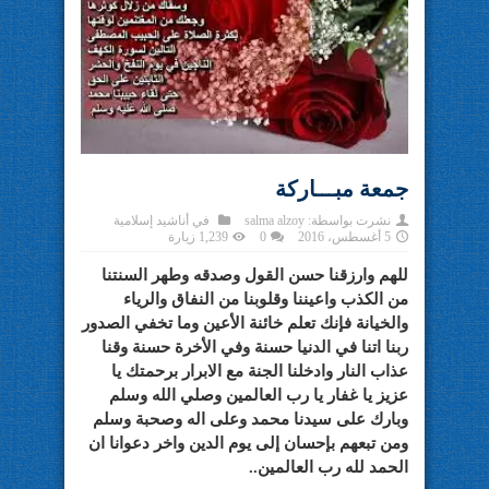
جمعة مبـــاركة
نشرت بواسطة:
salma alzoy
في
أناشيد إسلامية
5 أغسطس، 2016
0
1,239 زيارة
للهم وارزقنا حسن القول وصدقه وطهر السنتنا
من الكذب واعيننا وقلوبنا من النفاق والرياء
والخيانة فإنك تعلم خائنة الأعين وما تخفي الصدور
ربنا اتنا في الدنيا حسنة وفي الأخرة حسنة وقنا
عذاب النار وادخلنا الجنة مع الابرار برحمتك يا
عزيز يا غفار يا رب العالمين وصلي الله وسلم
وبارك على سيدنا محمد وعلى اله وصحبة وسلم
ومن تبعهم بإحسان إلى يوم الدين واخر دعوانا ان
الحمد لله رب العالمين..