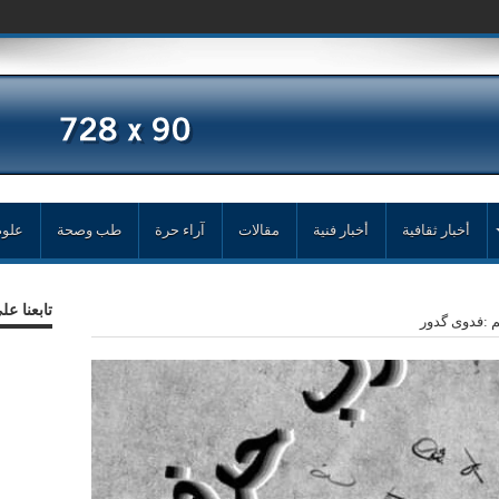
أخبار ثقافية
أخبار فنية
مقالات
آراء حرة
طب وصحة
علوم
تابعنا ع
 :فدوى گدور