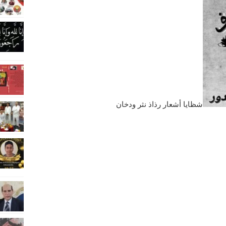
شظايا أشعار رذاذ نثر ودخان