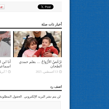
أخبار ذات صلة
تَرْخُصُ الأَرْوَاحُ … بقلم حمدي
أنا ابن
الطحان
اسماعي
13 أغسطس، 2025
7 أبريل، 2025
اضف رد
لن يتم نشر البريد الإلكتروني . الحقول المطلوبة 