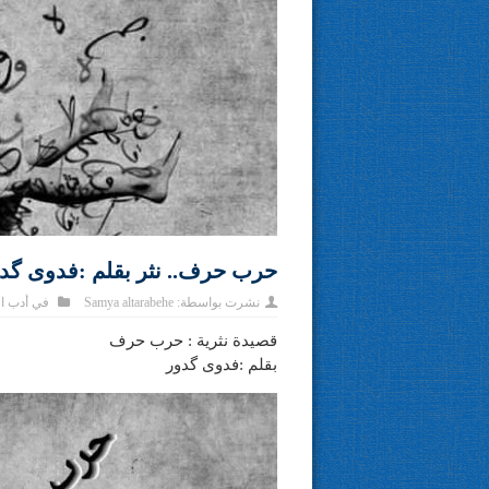
حرب حرف.. نثر بقلم :فدوى گد
نشرت بواسطة:
Samya altarabehe
في
أدب ا
قصيدة نثرية : حرب حرف
بقلم :فدوى گدور