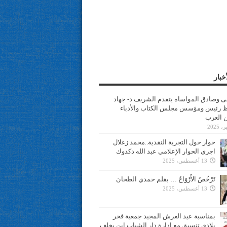
خبار
سى وصادق المواساة يتقدم الشريف د- جهاد
 رئيس ومؤسس مجلس الكتاب والأدباء
ن العرب
حوار حول التجربة النقدية..محمد زغلال
اجرى الحوار الإعلامي عبد الله دكدوك
13 أغسطس، 2025
تَرْخُصُ الأَرْوَاحُ … بقلم حمدي الطحان
13 أغسطس، 2025
بمناسبة عيد العرش المجيد جمعية فخر
بلادي تنسيق مع ادارة دار الشباب ابن يخلف