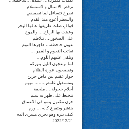
كلمات متمردة… عنيدة …ساخطة…
ترفض الامتثال والاستسلام
تصرخ تتساءل لما تصفيفي
والسطر أعوج منذ القدم
قوافٍ ضلت طريقها عافها البحر
وعبثت بها الرياح…. والموج
على الصخور…. تتلاطم
عيون جاحظة… هاجرها النوم
تعاتب النجوم و القمر ….
وتلقي عليهم اللوم….
لما تزعجون الليل بنوركم
وتفضحون عورة الظلام
حوار عقيم بين ماض حزين
ومستقبل غامض……. مبهم
أحلام خجولة…. ملحفة
تتخبط على ظهر به سنم
حزن مكنون ينمو في الأعماق
ينتشر ويتفرع كأنه ….ورم
كيف بثره وهو يجري مسرى الدم
2022/12/21