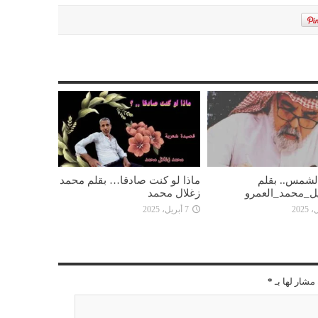
 الشمس.. بقلم
ماذا لو كنت صادقا… بقلم محمد
ل_محمد_العمرو
زغلال محمد
7 أبريل، 2025
مشار لها بـ
*