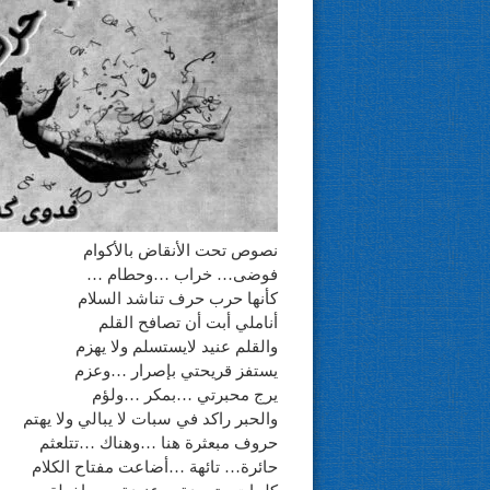
نصوص تحت الأنقاض بالأكوام
فوضى… خراب …وحطام …
كأنها حرب حرف تناشد السلام
أناملي أبت أن تصافح القلم
والقلم عنيد لايستسلم ولا يهزم
يستفز قريحتي بإصرار …وعزم
يرج محبرتي …بمكر …ولؤم
والحبر راكد في سبات لا يبالي ولا يهتم
حروف مبعثرة هنا …وهناك …تتلعثم
حائرة… تائهة …أضاعت مفتاح الكلام