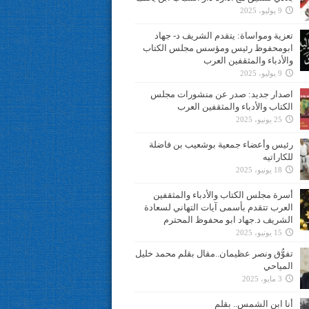
9 يوليو، 2025
تعزية ومواساة: يتقدم الشريف د- جهاد
ابومحفوظ رئيس ومؤسس مجلس الكتاب
والأدباء والمثقفين العرب
9 يوليو، 2025
اصدار جديد: صدر عن منشورات مجلس
الكتاب والأدباء والمثقفين العرب
25 يونيو، 2025
رئيس وأعضاء جمعية بوشعيب بن فاضلة
للكاراتيه
18 يونيو، 2025
أسرة مجلس الكتاب والأدباء والمثقفين
العرب تتقدم بأسمى آيات التهاني لسعادة
الشريف د.جهاد ابو محفوظ المحترم
15 يونيو، 2025
تفوُّق ونصر عظيمان..مقال بقلم محمد خليل
المياحي
3 مايو، 2025
أنا ابن الشمس.. بقلم