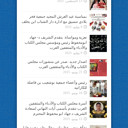
13 أغسطس، 2025
بمناسبة عيد العرش المجيد جمعية فخر
بلادي تنسيق مع ادارة دار الشباب ابن يخلف
9 يوليو، 2025
تعزية ومواساة: يتقدم الشريف د- جهاد
ابومحفوظ رئيس ومؤسس مجلس الكتاب
والأدباء والمثقفين العرب
9 يوليو، 2025
اصدار جديد: صدر عن منشورات مجلس
الكتاب والأدباء والمثقفين العرب
25 يونيو، 2025
رئيس وأعضاء جمعية بوشعيب بن فاضلة
للكاراتيه
18 يونيو، 2025
أسرة مجلس الكتاب والأدباء والمثقفين
العرب تتقدم بأسمى آيات التهاني لسعادة
الشريف د.جهاد ابو محفوظ المحترم
15 يونيو، 2025
تفوُّق ونصر عظيمان..مقال بقلم محمد خليل