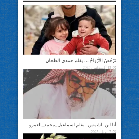
تَرْخُصُ الأَرْوَاحُ … بقلم حمدي الطحان
13 أغسطس، 2025
أنا ابن الشمس.. بقلم اسماعيل_محمد_العمرو
7 أبريل، 2025