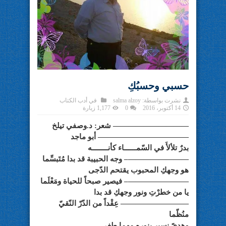
حسبي وحسبُكِ
نشرت بواسطة:
salma alzoy
في
أدب الكتاب
14 أكتوبر، 2016
0
1,177 زيارة
—————————— شعر: د.وصفي تيلخ
———————————— أبو ماجد
بدرٌ تلألأَ في السّمــــــاء كأنــــــــه
————————– وجه الحبيبة قد بدا مُتَبسِّما
هو وجهكِ المحبوب يقتحم الدّجى
————————– فيصير صبحاً للحياة ومَعْلَما
يا من خطرْتِ ونور وجهكِ قد بدا
————————— عِقْداً من الدّرّ النّقيّ
منُظّما
وهدىً نسير بنوره مهما طغى