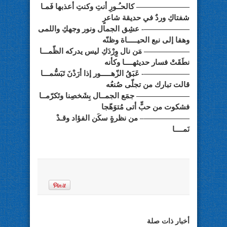
——————— كالحـُـورِ أنتِ وكنتِ أعذبها فَمـا
شفتاكِ وردٌ في حديقة شاعرٍ
——————- عشِق الجمال ونور وجهكِ واللمى
وهفا إلى نبع الحيـــــاة وظنّه
—————— مَن نال وِِرْدَكِ ليس يدركه الظّمـــا
نطَقَتْ فسار حديثهــــا وكأنه
——————- عَبَقُ الزّهـــــور إذا أرَدْنَ تَبَسُّمـــا
قالت تبارك من تجلّى صُنعُه
——————— جمَع الجمــال بِشَخصِنا وتَكرّمــا
فشكوت من حبٍّ أتى مُتوَهّجا
——————– من نظرةٍ سكَن الفؤاد وقـدْ
نَمــــا
أخبار ذات صلة