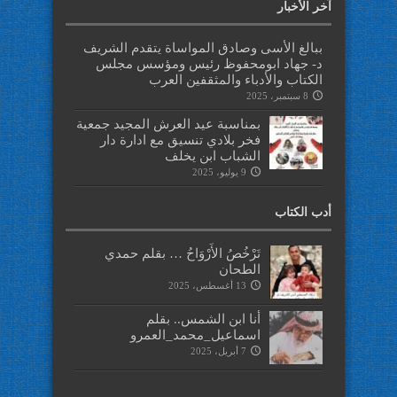
آخر الأخبار
ببالغ الأسى وصادق المواساة يتقدم الشريف
د- جهاد ابومحفوظ رئيس ومؤسس مجلس
الكتاب والأدباء والمثقفين العرب
8 سبتمبر، 2025
بمناسبة عيد العرش المجيد جمعية
فخر بلادي تنسيق مع ادارة دار
الشباب ابن يخلف
9 يوليو، 2025
أدب الكتاب
تَرْخُصُ الأَرْوَاحُ … بقلم حمدي
الطحان
13 أغسطس، 2025
أنا ابن الشمس.. بقلم
اسماعيل_محمد_العمرو
7 أبريل، 2025