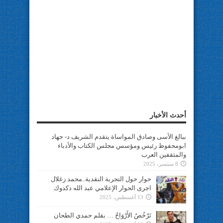
أحدث الأخبار
ببالغ الأسى وصادق المواساة يتقدم الشريف د- جهاد
ابومحفوظ رئيس ومؤسس مجلس الكتاب والأدباء
والمثقفين العرب
8 سبتمبر، 2025
حوار حول التجربة النقدية..محمد زغلال
اجرى الحوار الإعلامي عبد الله دكدوك
13 أغسطس، 2025
تَرْخُصُ الأَرْوَاحُ … بقلم حمدي الطحان