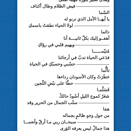
———————– فيض الظلام وطال أكناف
السّما
يا أيهــا الأمل الذي نرنو له
———————— لولا الحياء نطقتُ باسمكِ
دائما
أهفــو إليك بكلّ ثانيــــة أنا
————————ويهيم قلبي في رؤاكِ
مُتيّمـــــــا
فدَعي الحياة تدبّ في أرجائنا
———————– حسْبي وحسبُكِ في الحياة
تألُّما
خطَرَتْ وكان الأسودان رداءها
———————— حطّا على نبْضِ اللّجين
فَسَلّمـا
شعَرٌ كموج الليلِ أسْودُ حالكٌ
——————— سلَب الجمال من الحرير وقد
همَا
من حول وجهٍ ظالمٍ بجماله
———————- سبحــان ربي مـا أرقّ وأنعمـــا
هذا جمالٌ ليس يعرفه الوَرى