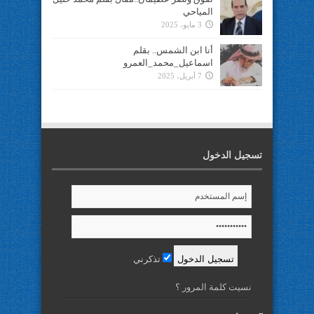
المياحي
3 مايو، 2025
أنا ابن الشمس.. بقلم
اسماعيل_محمد_العمرو
7 أبريل، 2025
تسجيل الدخول
تذكرني
نسيت كلمة المرور ؟