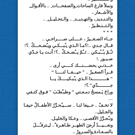
ونملأ فارغ الساحات ِوالصفحـــات ِ .. بالأقـوال ِ
والأشــعار ،
والتـنـديد ِ، والتهـديــد ِ .. والـتحـليــل ِ ..
والـتــنـظـيرْ .
* * *
جــاء الصـغــيرُ ، عـــــلى صـــــراخـي ..
قــال جـدي ..!؟مـا الـذي يـُبـــكـي ويـُضـحـــكُ .؟!
ثـُـمّ يـُــُبـكي .. ثــُمّ يــُضـحـكْ ..؟! أنـت يـا جـدّي
صـبـور .!
خـــذنـي بحضــــنـــك كـــــي أرى ..
قــرأ الصغـيرْ .. ” حيـــفــا لنـــــا “
” هــــــــــــذا الـذي يـُبـكيـــــكَ يـــا
جــــــــــدّي”.؟!
وراحَ يَـمسحُ دمـعـتي ” وطبـْطـَبَ ” فـوق كتـفي
…
لا تخـفْ .. حــيفا لنـا .. ســـيـُحـرِّرُ الأطفــالُ حيفـا
والجـليل..
ونـُحـرِّرُ الأقصـى .. وعـكا والخليـل.
ونعـــيـــدُ أرضَ الطهــر طـاهـرة ً.. لـِـترفـُـــلَ
بالسـعـادة ِوالسـرورْ ..