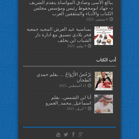
ببالغ الأسى وصادق المواساة يتقدم الشريف
د- جهاد ابومحفوظ رئيس ومؤسس مجلس
الكتاب والأدباء والمثقفين العرب
8 سبتمبر، 2025
بمناسبة عيد العرش المجيد جمعية
فخر بلادي تنسيق مع ادارة دار
الشباب ابن يخلف
9 يوليو، 2025
أدب الكتاب
تَرْخُصُ الأَرْوَاحُ … بقلم حمدي
الطحان
13 أغسطس، 2025
أنا ابن الشمس.. بقلم
اسماعيل_محمد_العمرو
7 أبريل، 2025