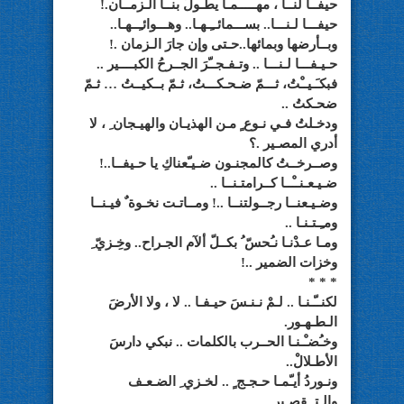
حيفــا لنــا ، مهـــــمـا يطـولُ بنــا الـزمــان.!
حيفـــا لـنـــا.. بســـمائــِـهـا.. وهـــوائـِــهـا..
وبــأرضها وبمائها..حـتى وإن جارَ الـزمان .!
حـيـفـــا لـنـــا .. وتـفـجــّرَ الجــرحُ الكبــــير ..
فبكـَـيــْتُ، ثـــمّ ضـحـكـــتُ، ثـمّ بــكيــتُ … ثـمّ
ضحـكتُ ..
ودخـلتُ فـي نـوع ٍ مـن الهذيـان والهيـجان ِ ، لا
أدري المصـير .؟
وصــرخــتُ كالمجنـون ضـيـّعناكِ يا حـيفــا..!
ضـيـعـنــْــا كــرامتـنــا ..
وضـيـعنــا رجــولتنــا ..! ومــاتـت نخـوة ٌ فيـنــا
ومـِـتـنـا ..
ومـا عـدْنـا نـُحسّ ُ بكــلّ ألآم الجـراح.. وخِـزيّ ِ
وخزات الضمير ..!
* * *
لكنــّـنـا .. لـمْ نـنـسَ حيـفـا .. لا ، ولا الأرضَ
الـطـهـور.
وخـُضـْـنـا الحــرب بالكلمات .. نبكي دارسَ
الأطـلالْ..
ونـوردُ أيـّمـا حـجـج ٍ .. لخـزي ِ الضـعـف
والـتــقصـير ..