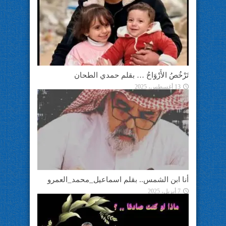
تَرْخُصُ الأَرْوَاحُ … بقلم حمدي الطحان
13 أغسطس، 2025
أنا ابن الشمس.. بقلم اسماعيل_محمد_العمرو
7 أبريل، 2025