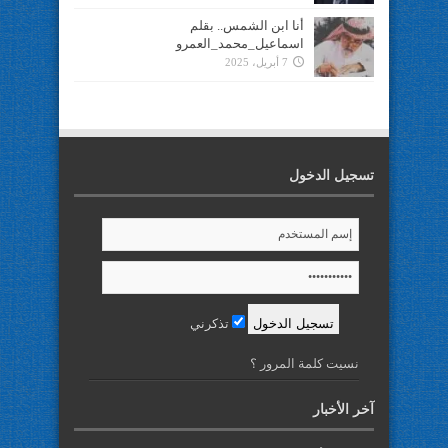
أنا ابن الشمس.. بقلم
اسماعيل_محمد_العمرو
7 أبريل، 2025
تسجيل الدخول
تذكرني
نسيت كلمة المرور ؟
آخر الأخبار