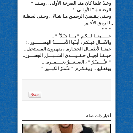
وعـدٌ علينا كان منذ الصرخة الأولى .. ومـنـذ ”
الرضـعـةِ ” الأولــى .!
وحـتى يـقـضيَ الرحمـن مـا شـاءَ .. وحـتى لحـظـة
ِ الـرمق الأخـير .
* * *
حــــــيفــا لـــكـم ” يــــا جـَـدّ ُ ” ..
والآمــال فيــكم ، أيــّها الأســــــدُ الهصـــــــور .!
حيفــا لأطفــال الحجـارة ِ ، يقهـرون المسـتحيل..
حيــفـا لجيــل حـفــيــــديَ الشــبــــل ِ الجســـور..
” عـُــــمـَـرُ ” ، الصــغــيرُ بعـــــمــره ِ ..
وبفعـلـِهِ .. وبـِفـكـره ِ ” عـُمـَرُ الكبـــير “
أخبار ذات صلة