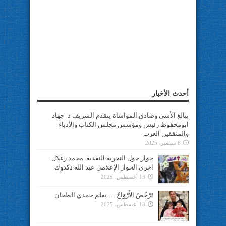
أحدث الأخبار
ببالغ الأسى وصادق المواساة يتقدم الشريف د- جهاد
ابومحفوظ رئيس ومؤسس مجلس الكتاب والأدباء
والمثقفين العرب
8 سبتمبر، 2025
حوار حول التجربة النقدية..محمد زغلال
اجرى الحوار الإعلامي عبد الله دكدوك
13 أغسطس، 2025
تَرْخُصُ الأَرْوَاحُ … بقلم حمدي الطحان
13 أغسطس، 2025