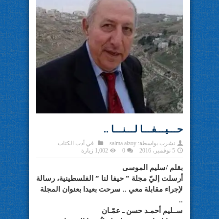
حـــيـــفـــا لـــنـــا ..
نشرت بواسطة:
salma alzoy
في
أدب الكتاب
5 نوفمبر، 2016
0
1,002 زيارة
بقلم /سليم الموسى
أرسلت إليّ مجلة ” حيفا لنا ” الفلسطينية، رسالة
لإجراء مقابلة معي .. سرحت بعيدا بعنوان المجلة
..
ســليم أحمـد حسن ـ عمّـان