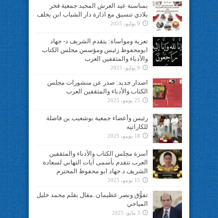
بمناسبة عيد العرش المجيد جمعية فخر
بلادي تنسيق مع ادارة دار الشباب ابن يخلف
9 يوليو، 2025
تعزية ومواساة: يتقدم الشريف د- جهاد
ابومحفوظ رئيس ومؤسس مجلس الكتاب
والأدباء والمثقفين العرب
9 يوليو، 2025
اصدار جديد: صدر عن منشورات مجلس
الكتاب والأدباء والمثقفين العرب
25 يونيو، 2025
رئيس وأعضاء جمعية بوشعيب بن فاضلة
للكاراتيه
18 يونيو، 2025
أسرة مجلس الكتاب والأدباء والمثقفين
العرب تتقدم بأسمى آيات التهاني لسعادة
الشريف د.جهاد ابو محفوظ المحترم
15 يونيو، 2025
تفوُّق ونصر عظيمان..مقال بقلم محمد خليل
المياحي
3 مايو، 2025