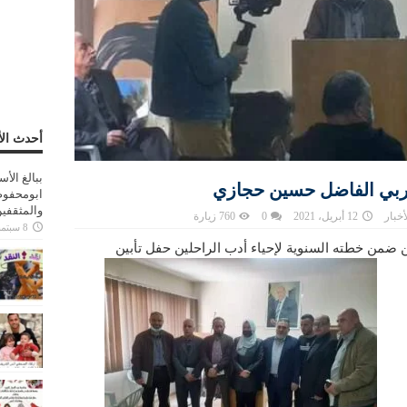
أحدث الأ
ببالغ الأ
مربي الفاضل حسين حجازي
ابومحفوظ
والمثقفي
أخبار
12 أبريل، 2021
0
760 زيارة
8 سبتمبر، 2025
ضمن خطته السنوية لإحياء أدب الراحلين حفل تأبين