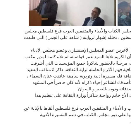
مجلس الكتاب والأدباء والمثقفين العرب فرع فلسطين مجلس
لسطين ، تخلله إشهار لروايته ( شاهد على الجمر ) التي طبعت
مد الأخرس عضو المجلس الإستشاري وعضو مجلس الأدباء
ن الكريم تلاها السيد عمر قواصنة، ثم تلاه كلمة لمدير مكتب
ل، مرحبةً بالحضور شاكرةً جميع المؤسسات التي أشرفت
ية فهم الأذرع الحاملة لراية الثقافة، ذاكراةً مناقب الفقيد
افة فله مسيرة أدبية وتربوية سامقة عانقت عنان السماء ،
 كأصدقاء للشاعر إحياء ذكراه لأنه كان حاضراً في المشهد
دقائه وذويه بالصبر و السوان.
أخ حاتم رواجبة شاكراً وزارة الثقافة على تنظيم هذا
و الأدباء و المثقفين العرب فرع فلسطين ألقاها بالإنابة عن
بها على دور مجلس الكتاب في دعم المسيرة الأدبية