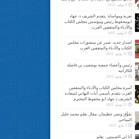
9 يوليو، 2025
تعزية ومواساة: يتقدم الشريف د- جهاد
ابومحفوظ رئيس ومؤسس مجلس الكتاب
والأدباء والمثقفين العرب
9 يوليو، 2025
اصدار جديد: صدر عن منشورات مجلس
الكتاب والأدباء والمثقفين العرب
25 يونيو، 2025
رئيس وأعضاء جمعية بوشعيب بن فاضلة
للكاراتيه
18 يونيو، 2025
أسرة مجلس الكتاب والأدباء والمثقفين
العرب تتقدم بأسمى آيات التهاني لسعادة
الشريف د.جهاد ابو محفوظ المحترم
15 يونيو، 2025
تفوُّق ونصر عظيمان..مقال بقلم محمد خليل
المياحي
3 مايو، 2025
أنا ابن الشمس.. بقلم