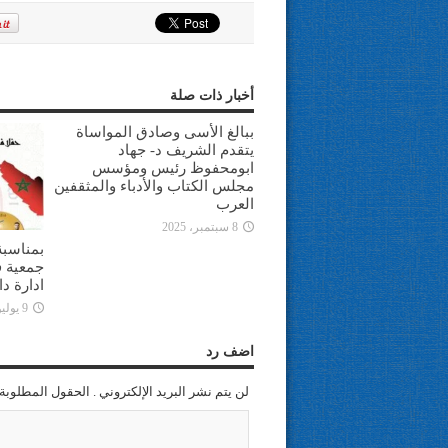
أخبار ذات صلة
ببالغ الأسى وصادق المواساة
يتقدم الشريف د- جهاد
ابومحفوظ رئيس ومؤسس
مجلس الكتاب والأدباء والمثقفين
العرب
8 سبتمبر، 2025
بمناسبة
جمعية ف
ادارة د
9 يوليو، 2025
اضف رد
لن يتم نشر البريد الإلكتروني . الحقول المطلوبة 