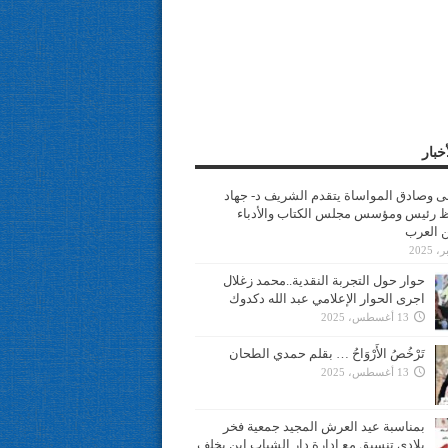
خبار
سى وصادق المواساة يتقدم الشريف د- جهاد
 رئيس ومؤسس مجلس الكتاب والأدباء
ن العرب
حوار حول التجربة النقدية..محمد زغلال
اجرى الحوار الإعلامي عبد الله دكدوك
13 أغسطس، 2025
تَرْخُصُ الأَرْوَاحُ … بقلم حمدي الطحان
13 أغسطس، 2025
بمناسبة عيد العرش المجيد جمعية فخر
بلادي تنسيق مع ادارة دار الشباب ابن يخلف