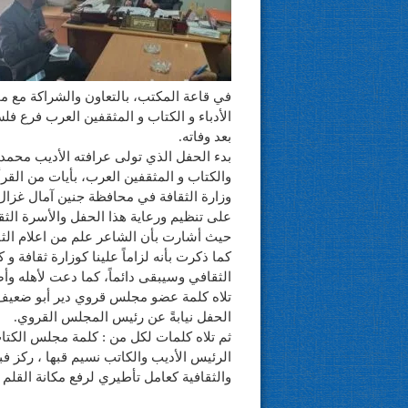
في قاعة المكتب، بالتعاون والشراكة مع 
الأدباء و الكتاب و المثقفين العرب فرع ف
بعد وفاته.
بدء الحفل الذي تولى عرافته الأديب مح
والكتاب و المثقفين العرب، بأيات من القرأ
وزارة الثقافة في محافظة جنين آمال غزا
على تنظيم ورعاية هذا الحفل والأسرة الثقاف
حيث أشارت بأن الشاعر علم من اعلام الثق
كما ذكرت بأنه لزاماً علينا كوزارة ثقافة و
الثقافي وسيبقى دائماً، كما دعت لأهله وأص
تلاه كلمة عضو مجلس قروي دير أبو ضعيف ال
الحفل نيابةً عن رئيس المجلس القروي.
ثم تلاه كلمات لكل من : كلمة مجلس الكتاب 
الرئيس الأديب والكاتب نسيم قبها ، ركز ف
والثقافية كعامل تأطيري لرفع مكانة القلم .