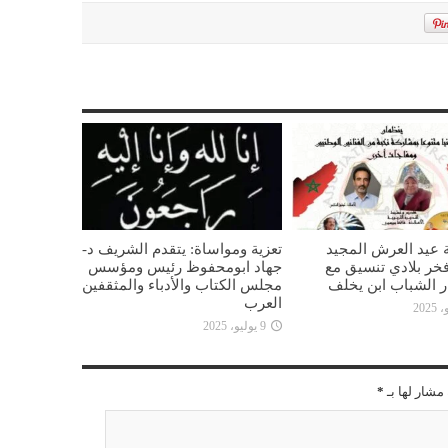
 عيد العرش المجيد
تعزية ومواساة: يتقدم الشريف د-
خر بلادي تنسيق مع
جهاد ابومحفوظ رئيس ومؤسس
ار الشباب ابن يخلف
مجلس الكتاب والأدباء والمثقفين
العرب
9 يوليو، 2025
مشار لها بـ
*