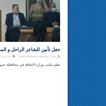
حفل تأبين للشاعر الراحل و ال
نشرت بواسطة:
Samya altarabehe
في
آخر ال
نظم مكتب وزارة الثقافة في محافظة جنين 