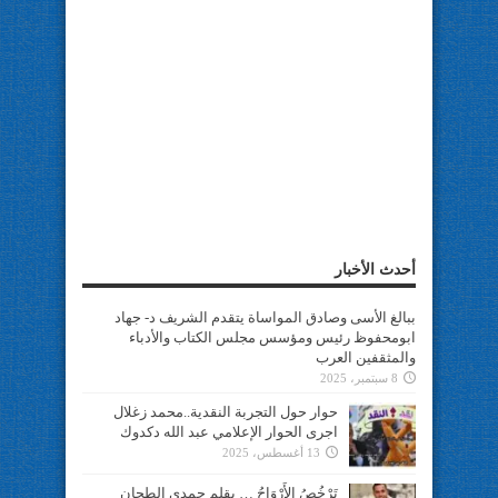
أحدث الأخبار
ببالغ الأسى وصادق المواساة يتقدم الشريف د- جهاد
ابومحفوظ رئيس ومؤسس مجلس الكتاب والأدباء
والمثقفين العرب
8 سبتمبر، 2025
حوار حول التجربة النقدية..محمد زغلال
اجرى الحوار الإعلامي عبد الله دكدوك
13 أغسطس، 2025
تَرْخُصُ الأَرْوَاحُ … بقلم حمدي الطحان