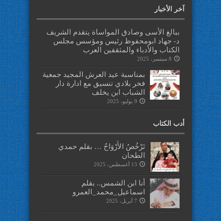
آخر الأخبار
ببالغ الأسى وصادق المواساة يتقدم الشريف
د- جهاد ابومحفوظ رئيس ومؤسس مجلس
الكتاب والأدباء والمثقفين العرب
8 سبتمبر، 2025
بمناسبة عيد العرش المجيد جمعية
فخر بلادي تنسيق مع ادارة دار
الشباب ابن يخلف
9 يوليو، 2025
أدب الكتاب
تَرْخُصُ الأَرْوَاحُ … بقلم حمدي
الطحان
13 أغسطس، 2025
أنا ابن الشمس.. بقلم
اسماعيل_محمد_العمرو
7 أبريل، 2025