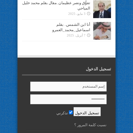
تفوُّق ونصر عظيمان..مقال بقلم محمد خليل
المياحي
3 مايو، 2025
أنا ابن الشمس.. بقلم
اسماعيل_محمد_العمرو
7 أبريل، 2025
تسجيل الدخول
تذكرني
نسيت كلمة المرور ؟