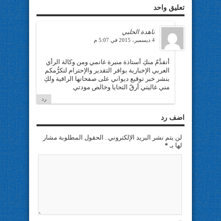
تعليق واحد
ناهدة الحلبي
4 ديسمبر، 2015 في 5:07 م
أتقدَّمُ منكِ أستاذة منيرة غانمي ومن وكالة الرأي
العربي الإخبارية بوافر التقدير والإحترام لتكرُّمكم
بنشر خبر توقيع ديواني على صفحاتها الراقية ولكِ
مني غاليتي أرقّ التحايا وخالص مودتي
رد
اضف رد
لن يتم نشر البريد الإلكتروني . الحقول المطلوبة مشار
لها بـ
*