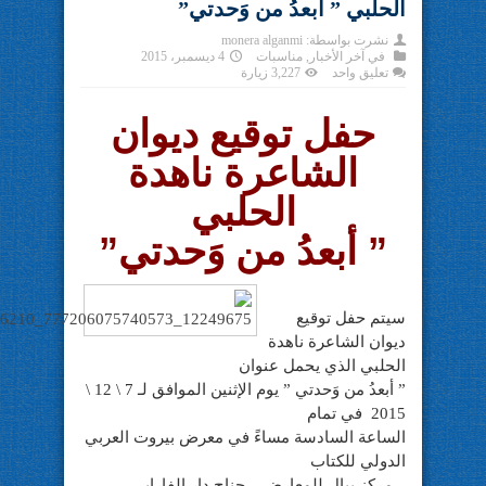
الحلبي ” أبعدُ من وَحدتي”
نشرت بواسطة:
monera alganmi
في
آخر الأخبار
,
مناسبات
4 ديسمبر، 2015
تعليق واحد
3,227 زيارة
حفل توقيع ديوان
الشاعرة ناهدة
الحلبي
” أبعدُ من وَحدتي”
سيتم حفل توقيع
ديوان الشاعرة ناهدة
الحلبي الذي يحمل عنوان
” أبعدُ من وَحدتي ” يوم الإثنين الموافق لـ 7 \ 12 \
2015 في تمام
الساعة السادسة مساءً في معرض بيروت العربي
الدولي للكتاب
– مركز بيال للمعارض – جناح دار الفارابي .