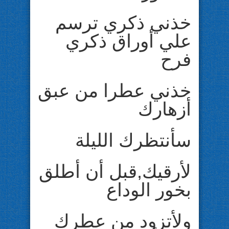
خذني ذكري ترسم
علي أوراق ذكري
فرح
خذني عطرا من عبق
أزهارك
سأنتظرك الليلة
لأرقيك,قبل أن أطلق
بخور الوداع
ولأتزود من عطرك