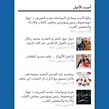
أحدث الأخبار
ببالغ الأسى وصادق المواساة يتقدم الشريف د- جهاد
ابومحفوظ رئيس ومؤسس مجلس الكتاب والأدباء
والمثقفين العرب
8 سبتمبر، 2025
حوار حول التجربة النقدية..محمد زغلال
اجرى الحوار الإعلامي عبد الله دكدوك
13 أغسطس، 2025
تَرْخُصُ الأَرْوَاحُ … بقلم حمدي الطحان
13 أغسطس، 2025
بمناسبة عيد العرش المجيد جمعية فخر
بلادي تنسيق مع ادارة دار الشباب ابن يخلف
9 يوليو، 2025
تعزية ومواساة: يتقدم الشريف د- جهاد
ابومحفوظ رئيس ومؤسس مجلس الكتاب
والأدباء والمثقفين العرب
9 يوليو، 2025