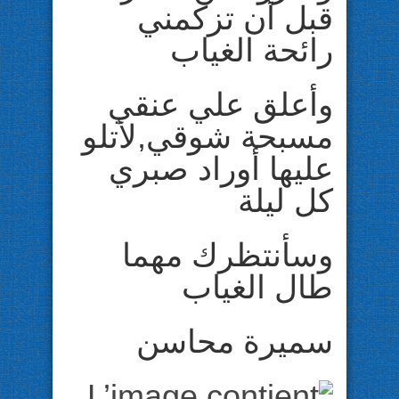
قبل أن تزكمني
رائحة الغياب
وأعلق علي عنقي
مسبحة شوقي,لأتلو
عليها أوراد صبري
كل ليلة
وسأنتظرك مهما
طال الغياب
سميرة محاسن