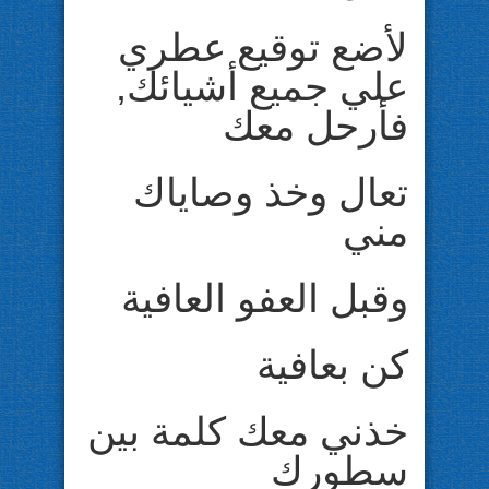
لأضع توقيع عطري
علي جميع أشيائك,
فأرحل معك
تعال وخذ وصاياك
مني
وقبل العفو العافية
كن بعافية
خذني معك كلمة بين
سطورك