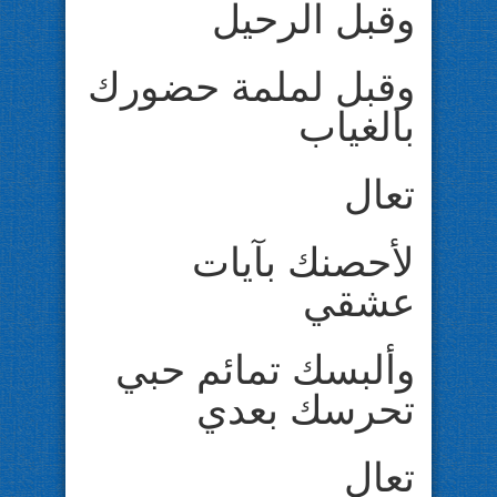
وقبل الرحيل
وقبل لملمة حضورك
بالغياب
تعال
لأحصنك بآيات
عشقي
وألبسك تمائم حبي
تحرسك بعدي
تعال