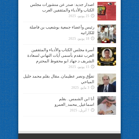
اصدار جديد: صدر عن منشورات مجلس
الكتاب والأدباء والمثقفين العرب
25 يونيو، 2025
رئيس وأعضاء جمعية بوشعيب بن فاضلة
للكاراتيه
18 يونيو، 2025
أسرة مجلس الكتاب والأدباء والمثقفين
العرب تتقدم بأسمى آيات التهاني لسعادة
الشريف د.جهاد ابو محفوظ المحترم
15 يونيو، 2025
تفوُّق ونصر عظيمان..مقال بقلم محمد خليل
المياحي
3 مايو، 2025
أنا ابن الشمس.. بقلم
اسماعيل_محمد_العمرو
7 أبريل، 2025