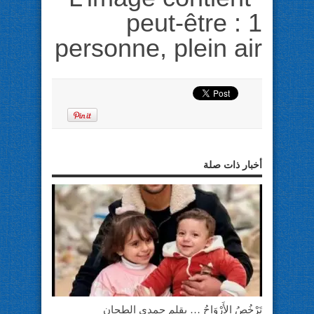
أخبار ذات صلة
تَرْخُصُ الأَرْوَاحُ … بقلم حمدي الطحان