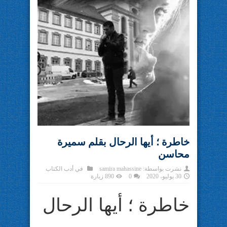
خاطرة ؛ أيها الرحال بقلم سميرة
محاسن
نشرت بواسطة:
samira mahassine
في
أدب الكتاب
30 يوليو، 2020
0
890 زيارة
خاطرة ؛ أيها الرحال